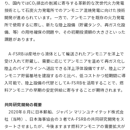
り、国内ではCO₂排出の削減に寄与する革新的な次世代火力発電
技術として石炭火力発電所でのアンモニア混焼発電に向けた技術
開発が進められています。一方で、アンモニアを既存の火力発電
所で使用するに際し、新たな陸上設備（貯蔵タンク、再ガス化設
備、等）の用地確保の問題や、その初期投資額の大きさといった
課題があります。
A-FSRBは産地から液体として輸送されたアンモニアを洋上で
受け入れて貯蔵し、需要に応じてアンモニアを温めて再ガス化し
陸上のパイプラインへ送出できる洋上浮体設備ですが、陸上にア
ンモニア貯留基地を建設するのと比べ、低コストかつ短期間に導
入可能で、陸上設備の代替としてA-FSRBを活用することで、燃
料アンモニアの早期の安定供給に寄与することが期待されます。
共同研究開発の概要
2020年８月に日本郵船、ジャパン マリンユナイテッド株式会
社（当時）、日本海事協会の３者でA-FSRBの共同研究開発をス
タートさせましたが、今後ますます燃料アンモニアの需要拡大が