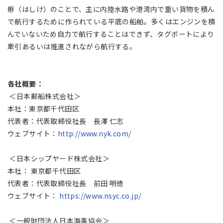
艀（はしけ）のことで、主に内陸水路や港湾内で重い貨物を積ん
で航行するために作られている平底の船舶。多くはエンジンを積
んでいないため自力で航行することはできず、タグボートにより
牽引あるいは推進されながら航行する。
各社概要：
＜日本郵船株式会社＞
本社：東京都千代田区
代表者：代表取締役社長 長澤 仁志
ウェブサイト：
http://www.nyk.com/
＜日本シップヤード株式会社＞
本社： 東京都千代田区
代表者：代表取締役社長 前田 明徳
ウェブサイト：
https://www.nsyc.co.jp/
＜一般財団法人日本海事協会＞