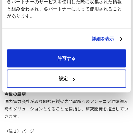
各パートナーのサービスを使用した際に収集された情報
と組み合わされ、各パートナーによって使用されること
があります。
上段左から）
日本郵船 グリーンビジネスグループ グループ長 横山 勉
詳細を表示
日本シップヤード 設計本部 新技術開発部 部長 梅山 信孝
下段左から）
日本海事協会 技術部 部長 柴戸 博
許可する
IHI カーボンソリューションSBU 副SBU長 技術センター長 高
野 伸一
設定
今後の展望
国内電力会社が取り組む石炭火力発電所へのアンモニア混焼導入
時のソリューションとなることを目指し、研究開発を推進してい
きます。
（注１）バージ