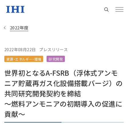
2022年度
2022年08月22日
プレスリリース
Change
資源・エネルギー・環境
研究開発
Location
世界初となるA-FSRB（浮体式アンモ
現在は日本サイトをご利用中です
ニア貯蔵再ガス化設備搭載バージ）の
共同研究開発契約を締結
地域統括拠点ウェブサイト
～燃料アンモニアの初期導入の促進に
貢献～
米州 (English)