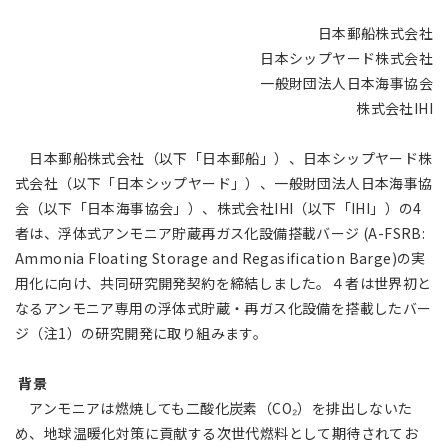
アジア大洋州 (English)
日本郵船株式会社
日本シップヤード株式会社
その他
一般財団法人日本海事協会
株式会社IHI
海外事務所
日本郵船株式会社（以下「日本郵船」）、日本シップヤード株
海外現地法人/合弁会社
式会社（以下「日本シップヤード」）、一般財団法人日本海事協
会（以下「日本海事協会」）、株式会社IHI（以下「IHI」）の4
者は、浮体式アンモニア貯蔵再ガス化設備搭載バージ (A-FSRB:
Ammonia Floating Storage and Regasification Barge)の実
用化に向け、共同研究開発契約を締結しました。４者は世界初と
なるアンモニア専用の浮体式貯蔵・再ガス化設備を搭載したバー
ジ（注1）の研究開発に取り組みます。
背景
アンモニアは燃焼しても二酸化炭素（CO₂）を排出しないた
め、地球温暖化対策に貢献する次世代燃料として期待されてお