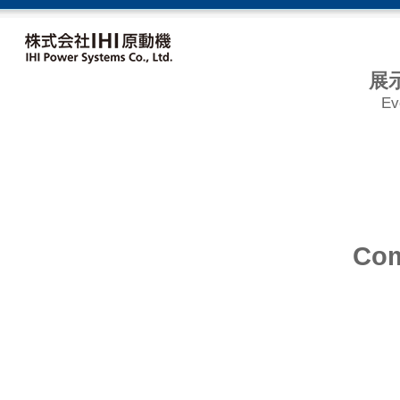
展
Ev
Com