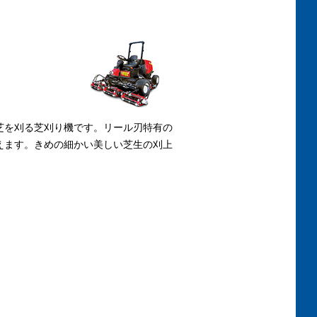
芝を刈る芝刈り機です。リール刃特有の
えます。きめの細かい美しい芝生の刈上