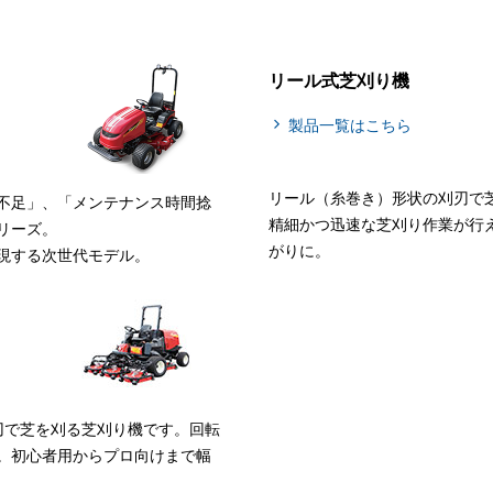
リール式芝刈り機
製品一覧はこちら
リール（糸巻き）形状の刈刃で
不足」、「メンテナンス時間捻
精細かつ迅速な芝刈り作業が行
リーズ。
がりに。
現する次世代モデル。
刃で芝を刈る芝刈り機です。回転
。初心者用からプロ向けまで幅