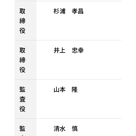
取
杉浦 孝昌
締
役
取
井上 忠幸
締
役
監
山本 隆
査
役
監
清水 慎