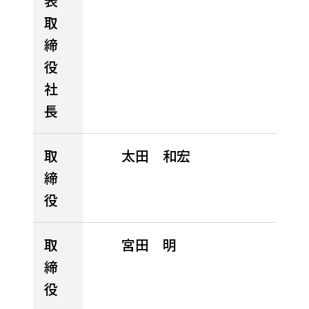
表
一
他開
登録
衛
公
Global
取
覧
発製
生・
告
締
品
健康
役
経営
お問い合わせ
社
長
取
太田 和宏
締
役
取
宮田 明
締
役