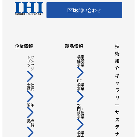
お問い合わせ
企業情報
製品情報
技
術
トッ
橋梁
紹
プメ
建設
ッセ
事業
介
ージ
ギ
PC
ャ
会社
橋梁
概要
事業
ラ
リ
ー
沿革
水
門・
サ
鉄管
事業
ス
拠点
一覧
テ
橋梁
ナ
保全