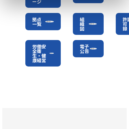
ージ
拠点
組
許
一覧
織
可
図
録
労働安
電子
全衛
公告
生・健
康経営