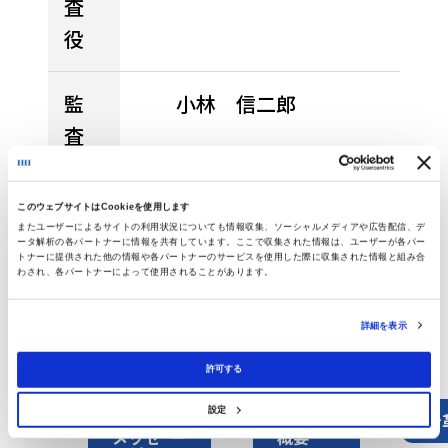
査
役
監
小林 信二郎
査
役
このウェブサイトはCookieを使用します
（2026年6月現在）
またユーザーによるサイトの利用状況についても情報収集、ソーシャルメディアや広告配信、デ
ータ解析の各パートナーに情報を共有しています。ここで収集された情報は、ユーザーが各パー
トナーに提供された他の情報や各パートナーのサービスを使用した際に収集された情報と組み合
わされ、各パートナーによって使用されることがあります。
詳細を表示
許可する
設定
トップ
会社
沿
メッセ
概要