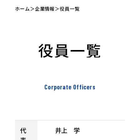
ホーム
＞
企業情報
＞
役員一覧
企業情報
製品情報
企業情報
製品情報
ト
橋梁
会社
PC
沿革
水
拠
橋
組
制
役
員
一
覧
ッ
建設
概要
橋
門・
点
梁
織
振
技術紹介
プ
事業
梁
鉄管
一
保
図
免
メ
事
事業
覧
全
事
ギャラリー
ッ
業
事
セ
業
サステナビリティ
Corporate Officers
ー
採用情報
ジ
合成
ニュース
床
役
版・
許認
労働
電
代
井上 学
資料ダウンロード
員
その
可・
安全
子