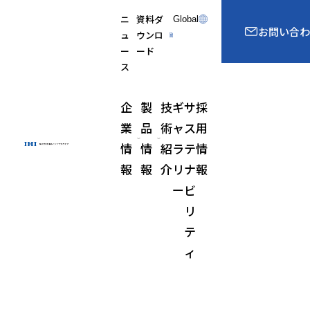
ニ
資料ダ
Global
お問い合わ
ュ
ウンロ
ー
ード
ス
企
製
技
ギ
サ
採
業
品
術
ャ
ス
用
情
情
紹
ラ
テ
情
報
報
介
リ
ナ
報
ー
ビ
リ
テ
ィ