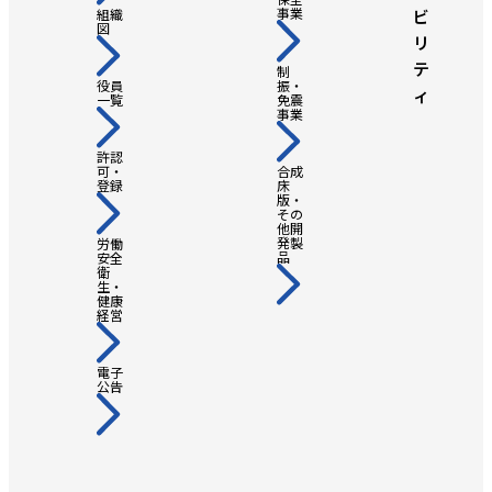
事業
組織
ビ
図
リ
テ
制
振・
役員
ィ
免震
一覧
事業
許認
合成
可・
床
登録
版・
その
他開
発製
労働
品
安全
衛
生・
健康
経営
電子
公告