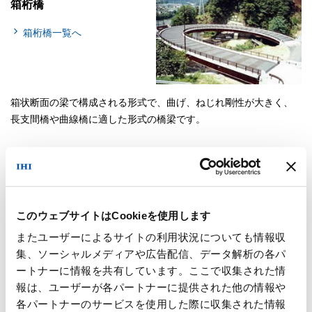
箱桁橋
箱桁橋一覧へ
箱状断面の梁で構成される形式で、曲げ、ねじれ剛性が大きく、
長支間橋や曲線橋に適した形式の橋梁です。
鈑桁橋
このウェブサイトはCookieを使用します
鈑桁橋一覧へ
またユーザーによるサイトの利用状況についても情報収
集、ソーシャルメディアや広告配信、データ解析の各パ
ートナーに情報を共有しています。ここで収集された情
報は、ユーザーが各パートナーに提供された他の情報や
I型断面の梁で構成される形式で、設計、製作が容易で鋼重も小さ
各パートナーのサービスを使用した際に収集された情報