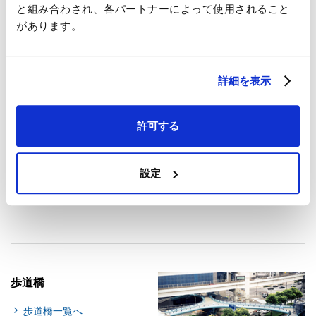
く経済的な形式です。比較的短支間の直線橋に適した形式です。
と組み合わされ、各パートナーによって使用されること
があります。
ラーメン橋
詳細を表示
ラーメン橋一覧へ
許可する
設定
橋脚と桁が一体（剛結構造）となったラーメン構造形式の橋梁で
す。
歩道橋
歩道橋一覧へ