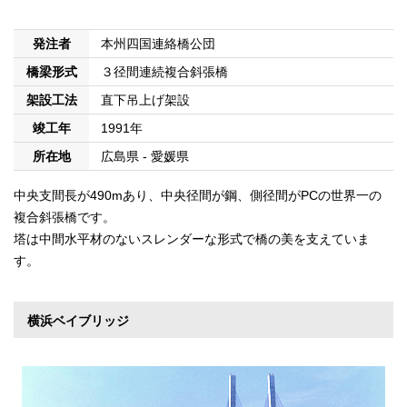
発注者
本州四国連絡橋公団
橋梁形式
３径間連続複合斜張橋
架設工法
直下吊上げ架設
竣工年
1991年
所在地
広島県 - 愛媛県
中央支間長が490mあり、中央径間が鋼、側径間がPCの世界一の
複合斜張橋です。
塔は中間水平材のないスレンダーな形式で橋の美を支えていま
す。
横浜ベイブリッジ