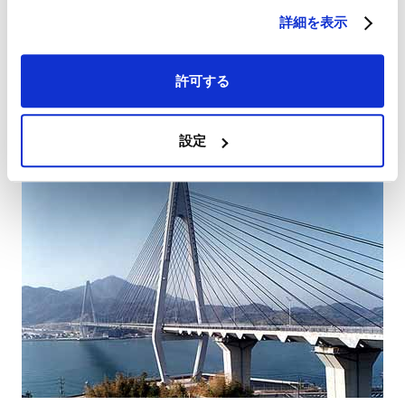
首都高速湾岸線の一部であり臨港都市機能を相互に連結し、市街
詳細を表示
地のバイパスとして交通の円滑化を担っています。
許可する
生口橋
設定