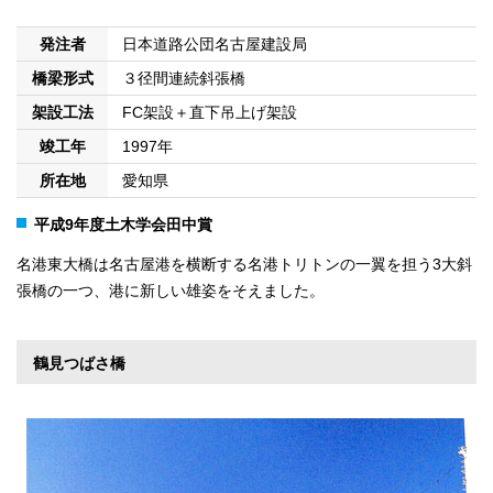
発注者
日本道路公団名古屋建設局
橋梁形式
３径間連続斜張橋
架設工法
FC架設＋直下吊上げ架設
竣工年
1997年
所在地
愛知県
平成9年度土木学会田中賞
名港東大橋は名古屋港を横断する名港トリトンの一翼を担う3大斜
張橋の一つ、港に新しい雄姿をそえました。
鶴見つばさ橋