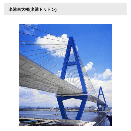
名港東大橋(名港トリトン)