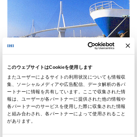
このウェブサイトはCookieを使用します
またユーザーによるサイトの利用状況についても情報収
発注者
首都高速道路公団
集、ソーシャルメディアや広告配信、データ解析の各パ
ートナーに情報を共有しています。ここで収集された情
橋梁形式
３径間連続斜張橋
報は、ユーザーが各パートナーに提供された他の情報や
架設工法
ＦＣ一括架設
各パートナーのサービスを使用した際に収集された情報
竣工年
1994年
と組み合わされ、各パートナーによって使用されること
所在地
神奈川県
があります。
平成6年度土木学会田中賞