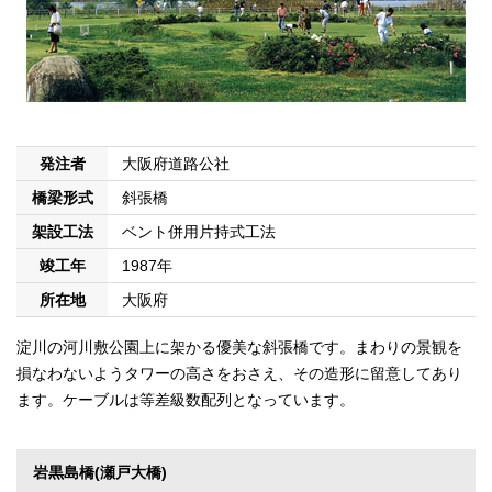
発注者
大阪府道路公社
橋梁形式
斜張橋
架設工法
ベント併用片持式工法
竣工年
1987年
所在地
大阪府
淀川の河川敷公園上に架かる優美な斜張橋です。まわりの景観を
損なわないようタワーの高さをおさえ、その造形に留意してあり
ます。ケーブルは等差級数配列となっています。
岩黒島橋(瀬戸大橋)