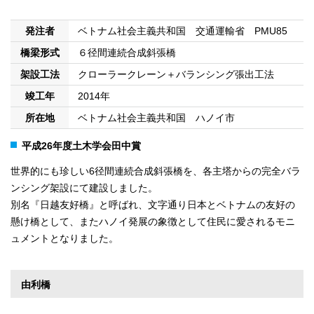
発注者
ベトナム社会主義共和国 交通運輸省 PMU85
橋梁形式
６径間連続合成斜張橋
架設工法
クローラークレーン＋バランシング張出工法
竣工年
2014年
所在地
ベトナム社会主義共和国 ハノイ市
平成26年度土木学会田中賞
世界的にも珍しい6径間連続合成斜張橋を、各主塔からの完全バラ
ンシング架設にて建設しました。
別名『日越友好橋』と呼ばれ、文字通り日本とベトナムの友好の
懸け橋として、またハノイ発展の象徴として住民に愛されるモニ
ュメントとなりました。
由利橋