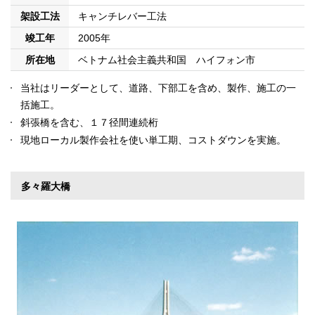
架設工法
キャンチレバー工法
竣工年
2005年
所在地
ベトナム社会主義共和国 ハイフォン市
当社はリーダーとして、道路、下部工を含め、製作、施工の一
括施工。
斜張橋を含む、１７径間連続桁
現地ローカル製作会社を使い単工期、コストダウンを実施。
多々羅大橋