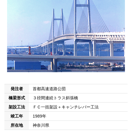
発注者
首都高速道路公団
橋梁形式
３径間連続トラス斜張橋
架設工法
ＦＣ一括架設＋キャンチレバー工法
竣工年
1989年
所在地
神奈川県