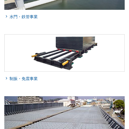
水門・鉄管事業
制振・免震事業