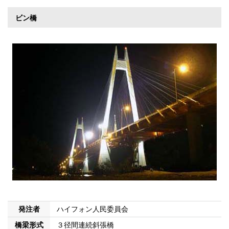
ビン橋
発注者
ハイフォン人民委員会
橋梁形式
３径間連続斜張橋