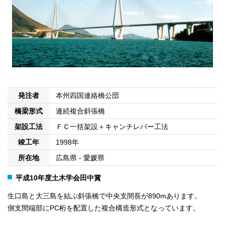
発注者
本州四国連絡橋公団
橋梁形式
連続複合斜張橋
架設工法
ＦＣ一括架設＋キャンチレバー工法
竣工年
1998年
所在地
広島県 - 愛媛県
平成10年度土木学会田中賞
生口島と大三島を結ぶ斜張橋で中央支間長が890mあります。
側支間端部にPC桁を配置した複合構造形式となっています。