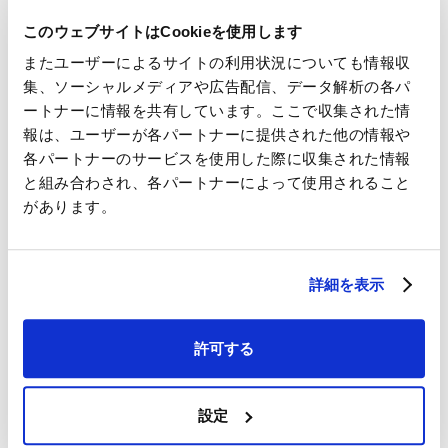
コンピューターウイルスなど有害なプログラムを使用もしくは
このウェブサイトはCookieを使用します
提供する行為又はそのおそれのある行為
またユーザーによるサイトの利用状況についても情報収
その他，法律，法令もしくは条例に違反する行為又はそのおそ
集、ソーシャルメディアや広告配信、データ解析の各パ
れのある行為
ートナーに情報を共有しています。ここで収集された情
報は、ユーザーが各パートナーに提供された他の情報や
その他，当社が不適切だと判断する行為
各パートナーのサービスを使用した際に収集された情報
と組み合わされ、各パートナーによって使用されること
4. リンクについて
があります。
当社ウェブサイトから又は当社ウェブサイトにリンクを貼ってい
る第三者のウェブサイトの内容については当社が推奨，保証する
詳細を表示
ものではなく，第三者のウェブサイト利用によってウェブサイト
閲覧者に生じたいかなる責任も負うものではありません。 リンク
に際しては，当社ロゴの使用を禁止します。
許可する
リンクに際しては，当社ウェブサイトのトップページにリンクし
なければなりません。
設定
5. 準拠法及び裁判管轄について