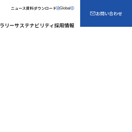
ニュース
資料ダウンロード
Global
お問い合わせ
ラリー
サステナビリティ
採用情報
業
組織図
制振・免震事業