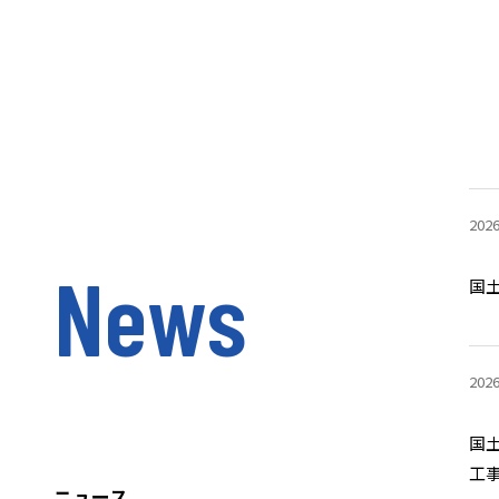
202
N
e
w
s
国
202
国
工
ニュース