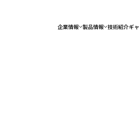
企業情報
製品情報
技術紹介
ギャ
事業
沿革
水門・鉄管事業
拠点一覧
橋梁保全事
登録
労働安全衛生・健康経営
電子公告