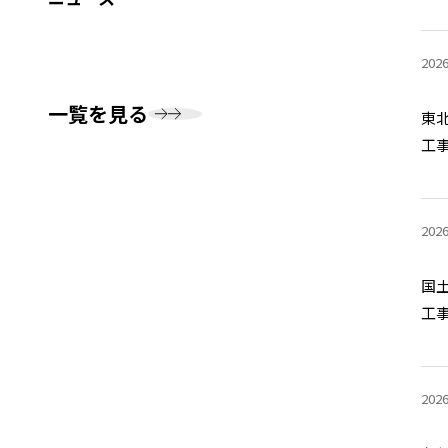
202
一覧を見る
東
工
202
国
工
202