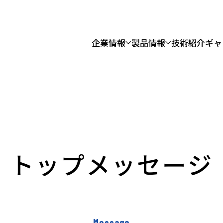
企業情報
製品情報
技術紹介
ギャ
事業
沿革
水門・鉄管事業
拠点一覧
橋梁保全事
ト
ッ
プ
メ
ッ
セ
ー
ジ
登録
労働安全衛生・健康経営
電子公告
Message