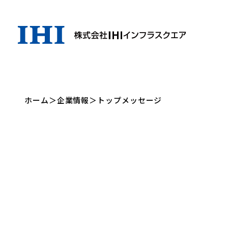
ホーム
＞
企業情報
＞
トップメッセージ
企業情報
製品情報
企業情報
製品情報
トップメッセージ
橋梁建設事業
会社概要
PC橋梁
技術紹介
役員一覧
合成床版・その他開発製
許認可・
ギャラリー
品
サステナビリティ