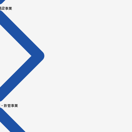
橋梁事業
門・鉄管事業