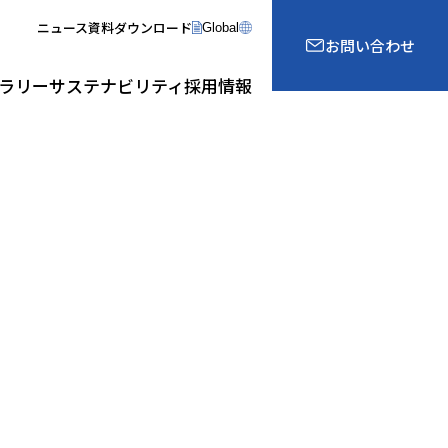
ニュース
資料ダウンロード
Global
お問い合わせ
ラリー
サステナビリティ
採用情報
業
組織図
制振・免震事業