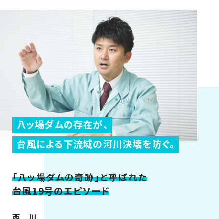
八ッ場ダムの存在が、
台風による下流域の河川決壊を防ぐ。
「八ッ場ダムの奇跡」と呼ばれた
台風19号のエピソード
西 川