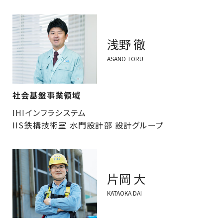
浅野 徹
ASANO TORU
社会基盤事業領域
IHIインフラシステム
IIS鉄構技術室 水門設計部 設計グループ
片岡 大
KATAOKA DAI