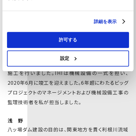
プロジェクトの成り立ちと
詳細を表示
それぞれの関わり
許可する
西 川
八ッ場ダムの建設工事は、IHIインフラシステム／清水
設定
建設／鉄建建設の異工種JV（ジョイントベンチャー）で
施工を行いました。IHIは機械設備の一式を担い、
2020年6月に竣工を迎えました。6年超にわたるビッグ
プロジェクトのマネージメントおよび機械設備工事の
監理技術者を私が担当しました。
浅 野
八ッ場ダム建設の目的は、関東地方を貫く利根川流域