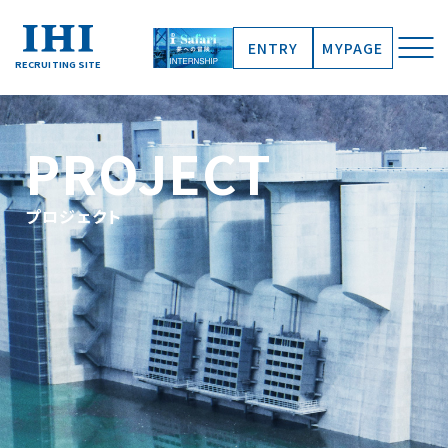
ENTRY
MYPAGE
RECRUITING
SITE
PROJECT
プロジェクト