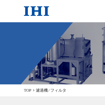
TOP
濾過機 ∕ フィルタ