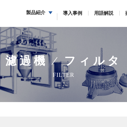
製品紹介
導⼊事例
⽤語解説
濾過機 ∕ フィルタ
FILTER