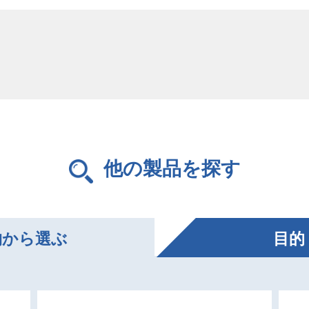
他の製品を探す
物
から選ぶ
⽬的