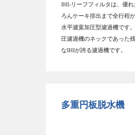
IHI-リーフフィルタは、優
ろんケーキ排出まで全⾏程
⽔平濾葉加圧型濾過機です
圧濾過機のネックであった
なIHIが誇る濾過機です。
多重円板脱⽔機