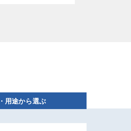
・⽤途
から選ぶ