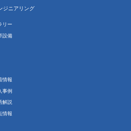
ンジニアリング
ラリー
帯設備
着情報
⼊事例
語解説
点情報