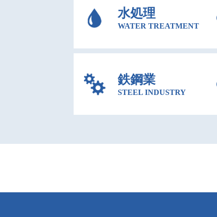
⽔処理
WATER TREATMENT
鉄鋼業
STEEL INDUSTRY