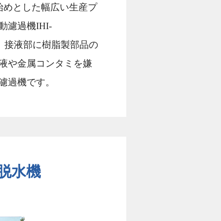
を始めとした幅広い⽣産プ
濾過機IHI-
タ。接液部に樹脂製部品の
液や⾦属コンタミを嫌
濾過機です。
脱⽔機