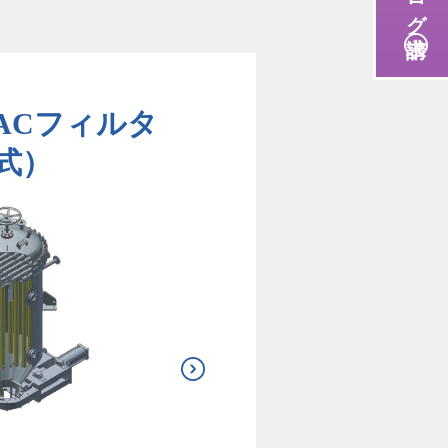
ABACフィルタ
式）