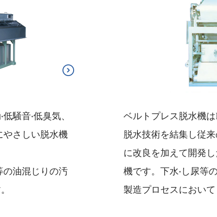
‧低騒⾳‧低臭気、
ベルトプレス脱⽔機は
にやさしい脱⽔機
脱⽔技術を結集し従来
に改良を加えて開発し
等の油混じりの汚
機です。下⽔‧し尿等
す。
製造プロセスにおいて