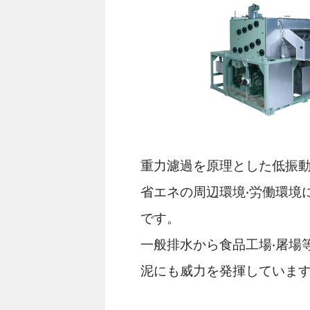
重⼒濾過を原理とした低振動
省エネの周辺環境‧労働環境
です。
⼀般排⽔から⾷品⼯場‧屠場
泥にも威⼒を発揮していま