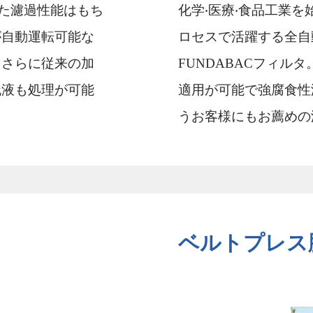
れた濾過性能はもち
化学‧医療‧⾷品⼯業
が⾃動運転可能な
ロセスで活躍する全⾃動
。さらに従来の加
FUNDABACフィル
残液も処理が可能
適⽤が可能で強腐⾷性
うお客様にもお薦めの
ベルトプレス