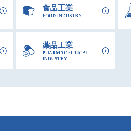
⾷品⼯業
FOOD INDUSTRY
薬品⼯業
PHARMACEUTICAL
INDUSTRY