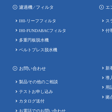
濾過機 ∕ フィルタ
エ
IHI-リーフフィルタ
ス
IHI-FUNDABACフィルタ
付
多重円板脱⽔機
ベルトプレス脱⽔機
新
お問い合わせ
導
製品∕その他のご相談
⽤
テストお申し込み
拠
カタログ送付
お電話でのお問い合わせ