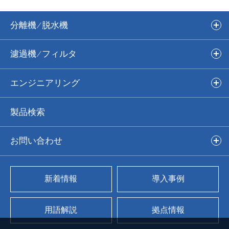
分離機 ∕ 脱⽔機
スクリュウデカンタ形遠⼼分離機
濾過機 ∕ フィルタ
ギナ連続遠⼼分離機
IHI-リーフフィルタ
エンジニアリング
多重円板脱⽔機
IHI-FUNDABACフィルタ
スラリー
製品検索
ベルトプレス脱⽔機
多重円板脱⽔機
付帯設備
お問い合わせ
ベルトプレス脱⽔機
製品∕その他のご相談
新着情報
導⼊事例
テストお申し込み
⽤語解説
拠点情報
カタログ送付