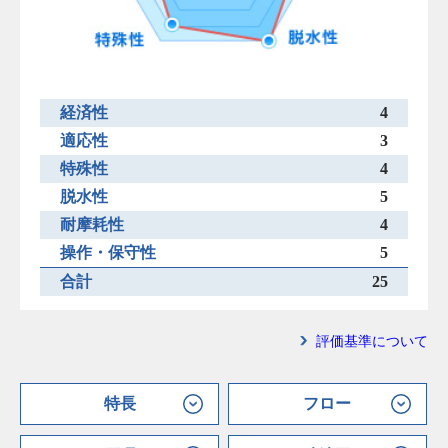
経済性
4
適応性
3
特殊性
4
脱水性
5
耐摩耗性
4
操作・保守性
5
合計
25
評価基準について
特長
フロー