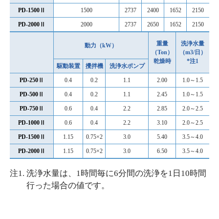
PD-1500Ⅱ
1500
2737
2400
1652
2150
PD-2000Ⅱ
2000
2737
2650
1652
2150
重量
洗浄水量
動力（kW）
（Ton）
（m3/日）
乾燥時
*注1
駆動装置
攪拌機
洗浄水ポンプ
PD-250Ⅱ
0.4
0.2
1.1
2.00
1.0～1.5
PD-500Ⅱ
0.4
0.2
1.1
2.45
1.0～1.5
PD-750Ⅱ
0.6
0.4
2.2
2.85
2.0～2.5
PD-1000Ⅱ
0.6
0.4
2.2
3.10
2.0～2.5
PD-1500Ⅱ
1.15
0.75×2
3.0
5.40
3.5～4.0
PD-2000Ⅱ
1.15
0.75×2
3.0
6.50
3.5～4.0
注1. 洗浄水量は、1時間毎に6分間の洗浄を1日10時間
行った場合の値です。