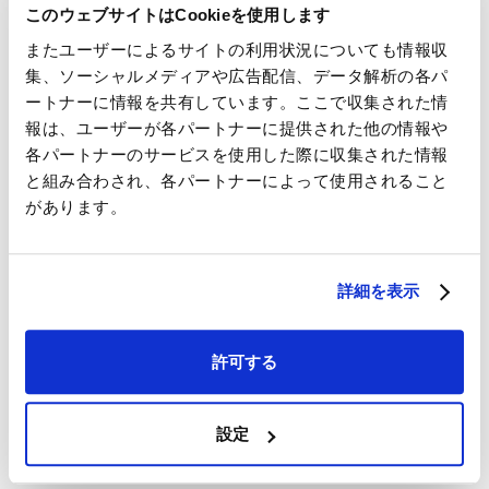
このウェブサイトはCookieを使用します
またユーザーによるサイトの利用状況についても情報収
国際宇宙ステーション
集、ソーシャルメディアや広告配信、データ解析の各パ
小型衛星放出機構
ートナーに情報を共有しています。ここで収集された情
船内実験ラック
報は、ユーザーが各パートナーに提供された他の情報や
実験装置
各パートナーのサービスを使用した際に収集された情報
と組み合わされ、各パートナーによって使用されること
高エネルギー電子・ガンマ線観測装置 （CALET）
があります。
はやぶさ２
運用終了
詳細を表示
次世代型無人宇宙実験システム
許可する
はやぶさ再突入カプセル
MPAC ＆ SEED （微小粒子捕獲実験装置及び材料曝露実験装
設定
置）