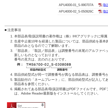
APU4000-01_S-990707A
取
APU4000-02_S-050926C
取
■ 注意事項
本部品表/取扱説明書の著作権は（株）IHIアグリテックに帰
生産中止後10年を経過した製品については、部品供給を基本
部品のみとなるのでご了解願います。
「部品表」「取説／部品表」は調整番号の末尾のアルファベッ
新しいものとなっております。
番号の見方は、次ののとおりです。
部品供給型式が同一で調整番号が異なる部品表は、調整番号
製品貼付の「ネームプレート」に、部品供給型式が記入して
部品表を参照ください。
掲載されてある部品表/取扱説明書はPDFファイルです。PD
は、Adobe Reader最新版をインストールしてください。