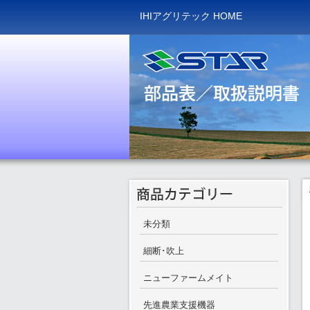
IHIアグリテック HOME
未分類
細断･吹上
ニューファームメイト
先進農業支援機器