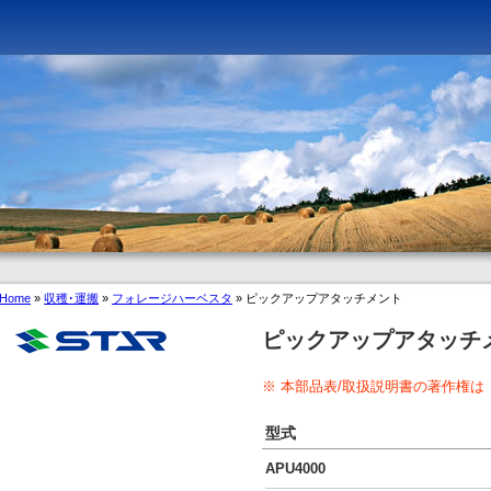
Home
»
収穫･運搬
»
フォレージハーベスタ
»
ピックアップアタッチメント
ピックアップアタッチ
※ 本部品表/取扱説明書の著作権は
型式
APU4000