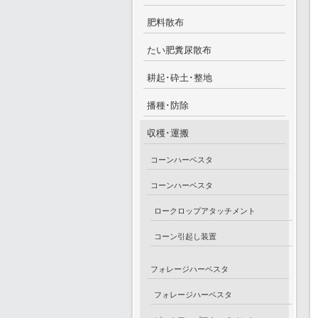
肥料散布
たい肥糞尿散布
耕起･砕土･整地
播種･防除
収穫･運搬
コーンハーベスタ
コーンハーベスタ
ロークロップアタッチメント
コーン引起し装置
フォレージハーベスタ
フォレージハーベスタ