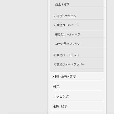
自走８輪車
ハイダンプワゴン
細断型ロールベーラ
細断型ロールベーラ
コーンラップマシン
細断型ベーララッパ
可変径フィードラッパー
刈取･反転･集草
梱包
ラッピング
運搬･給餌