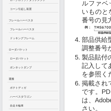
ロークロップアタッチメント
ルファベ
コーン引起し装置
いものと
番号の見
フレールハーベスタ
フレールハーベスタ
部品供給
ドッキングフレーム
調整番号
ローダバケット
製品貼付
ローダバケット
記入して
ボンネットダンプ
を参照く
運搬
掲載され
ポテトディガ
です。P
ハーベスタワゴン
は、Ado
自走８輪車
さい。