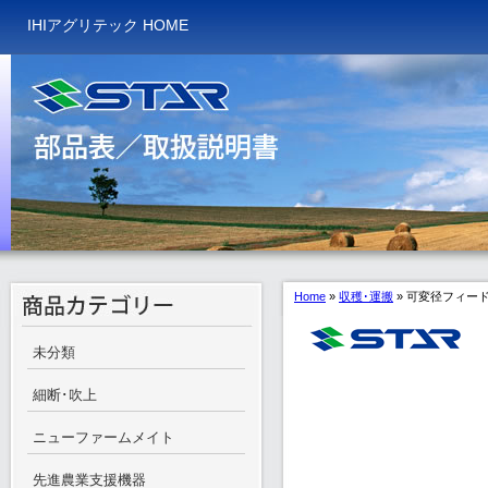
IHIアグリテック HOME
Home
»
収穫･運搬
»
可変径フィー
未分類
細断･吹上
ニューファームメイト
先進農業支援機器