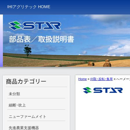
IHIアグリテック HOME
Home
»
刈取･反転･集草
»
へーメー
未分類
細断･吹上
ニューファームメイト
先進農業支援機器