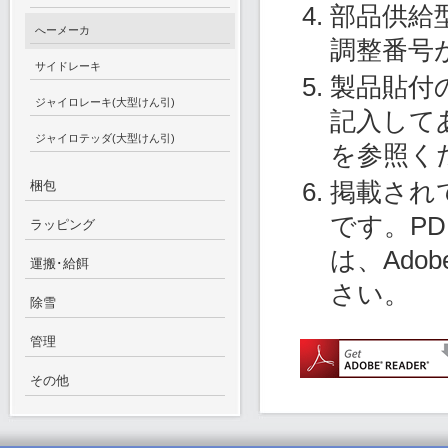
部品供給
へーメーカ
調整番号
サイドレーキ
製品貼付
ジャイロレーキ(大型けん引)
記入して
ジャイロテッダ(大型けん引)
を参照く
掲載され
梱包
です。P
ラッピング
は、Ado
運搬･給餌
さい。
除雪
管理
その他