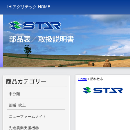
IHIアグリテック HOME
Home
»
肥料散布
未分類
細断･吹上
ニューファームメイト
先進農業支援機器