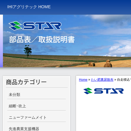
IHIアグリテック HOME
Home
»
たい肥糞尿散布
»
自走積込
未分類
細断･吹上
ニューファームメイト
先進農業支援機器