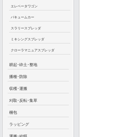
エレベータワゴン
バキュームカー
スラリースプレッダ
ミキシングスプレッダ
クローラマニュアスプレッダ
耕起･砕土･整地
播種･防除
収穫･運搬
刈取･反転･集草
梱包
ラッピング
運搬･給餌