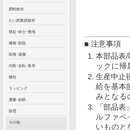
肥料散布
たい肥糞尿散布
耕起･砕土･整地
■ 注意事項
播種･防除
本部品表
収穫･運搬
ックに帰
刈取･反転･集草
生産中止
梱包
給を基本
ラッピング
みとなる
運搬･給餌
「部品表
除雪
ルファベ
その他
いものと