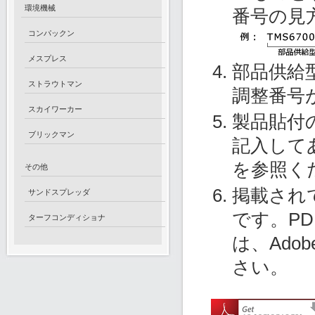
環境機械
番号の見
コンパックン
メスプレス
部品供給
ストラウトマン
調整番号
スカイワーカー
製品貼付
ブリックマン
記入して
を参照く
その他
掲載され
サンドスプレッダ
です。P
ターフコンディショナ
は、Ado
さい。