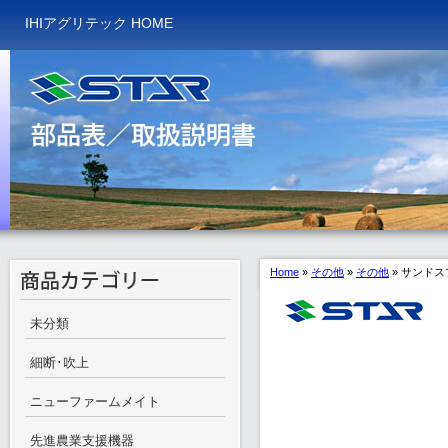
IHIアグリテック HOME
Home
»
その他
»
その他
»
サンドス
未分類
細断･吹上
ニューファームメイト
先進農業支援機器