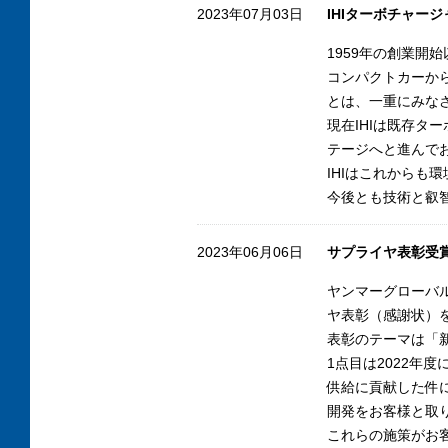
2023年07月03日
IHIターボチャー
1959年の創業開
コンパクトカーか
とは、一重にみな
現在IHIは既存
テージへと進んで
IHIはこれからも
今後とも技術と叡智
2023年06月06日
サプライヤ表彰受
ヤンマーグローバ
ヤ表彰（感謝状）
表彰のテーマは「
1点目は2022
供給に貢献した件
開発をお客様と取
これらの施策がお