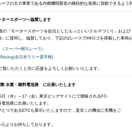
ループの主力事業である内燃機関製造の継続的な発展に貢献できるよう
ータースポーツへ協賛します
動車殿の「モータースポーツを起点としたもっといいクルマづくり」およ
」に賛同し、協賛しており、下記の2レースでIHIロゴを搭載した車両
acing（スーパー耐久レース）
oo Racing(全日本ラリー選手権)
をご覧いただくと共に応援をよろしくお願いいたします。
3 国際 水素・燃料電池展 に出展いたします
月15日（水）～17（金）東京ビッグサイトにて開催されるFC-
素燃料電池展に出展いたします。
ひとつであるETCも展示いたしますので，是非この機会に実機をご
を心よりお待ちしております。