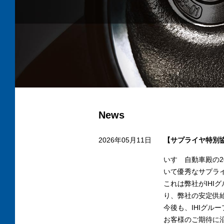
News
2026年05月11日
【サプライヤ特別
いすゞ自動車殿の2
いて優秀なサプラ
これは弊社がIHI
り、弊社の安定供
今後も、IHIグル
お客様のご期待に