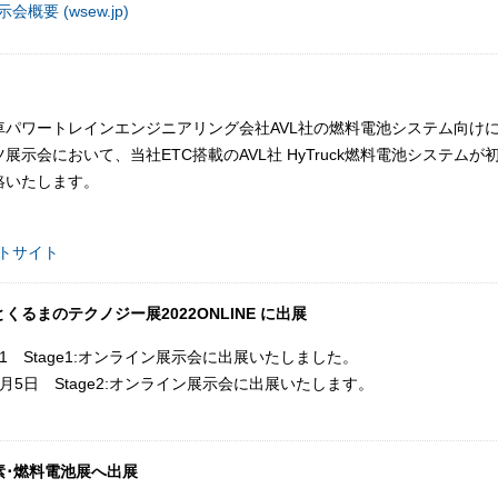
展示会概要 (wsew.jp)
パワートレインエンジニアリング会社AVL社の燃料電池システム向けにI
展示会において、当社ETC搭載のAVL社 HyTruck燃料電池システム
絡いたします。
ートサイト
るまのテクノジー展2022ONLINE に出展
～31 Stage1:オンライン展示会に出展いたしました。
～7月5日 Stage2:オンライン展示会に出展いたします。
2水素･燃料電池展へ出展