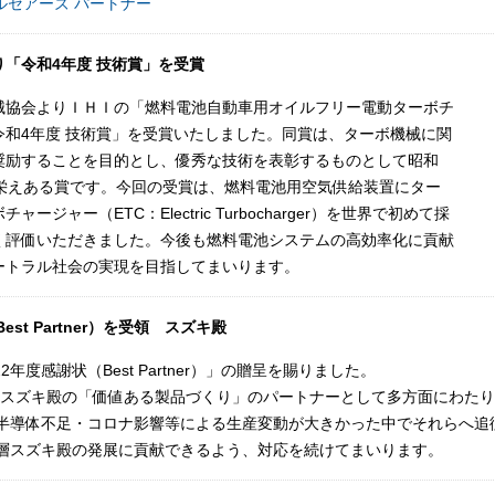
ルセアーズ パートナー
「令和4年度 技術賞」を受賞
械協会よりＩＨＩの「燃料電池自動車用オイルフリー電動ターボチ
令和4年度 技術賞」を受賞いたしました。同賞は、ターボ機械に関
奨励することを目的とし、優秀な技術を表彰するものとして昭和
た栄えある賞です。今回の受賞は、燃料電池用空気供給装置にター
ージャー（ETC：Electric Turbocharger）を世界で初めて採
く評価いただきました。今後も燃料電池システムの高効率化に貢献
ートラル社会の実現を目指してまいります。
est Partner）を受領 スズキ殿
2年度感謝状（Best Partner）」の贈呈を賜りました。
nerとは、スズキ殿の「価値ある製品づくり」のパートナーとして多方面にわ
度は半導体不足・コロナ影響等による生産変動が大きかった中でそれらへ
一層スズキ殿の発展に貢献できるよう、対応を続けてまいります。