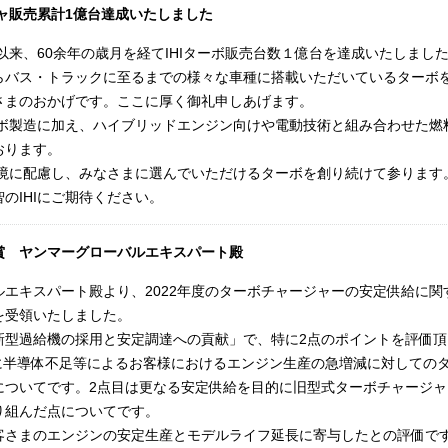
ジャ販売累計1億台達成いたしました
始以来、60余年の歳月を経てIHIターボ販売台数１億台を達成いたしまし
らバス・トラックに至るまでの様々な車種に搭載いただいているターボ
さまのおかげです。ここに厚く御礼申しあげます。
ターボ製造に加え、ハイブリッドエンジン向けや電動技術と組み合わせた
おります。
環境に配慮し、みなさまに選んでいただけるターボを創り続けて参ります
のIHIにご期待ください。
賞 ヤンマーグローバルエキスパート殿
ルエキスパート殿より、2022年度のターボチャージャーの安定供給に
を受領いたしました。
新型過給機の採用と安定調達への貢献」で、特に2点のポイントを評価頂
年度に半導体不足等によるお客様におけるエンジン生産の急増減に対しての
についてです。2点目は更なる安定供給を目的に旧型式ターボチャージ
り組んだ点についてです。
客さまのエンジンの安定生産とモデルライフ延⾧に寄与したとの評価で