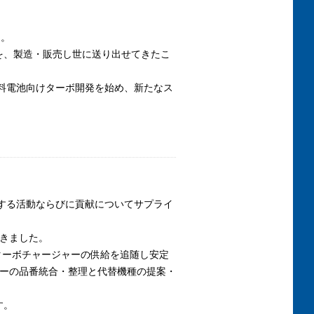
た。
を、製造・販売し世に送り出せてきたこ
燃料電池向けターボ開発を始め、新たなス
。
関する活動ならびに貢献についてサプライ
きました。
ターボチャージャーの供給を追随し安定
ャーの品番統合・整理と代替機種の提案・
す。