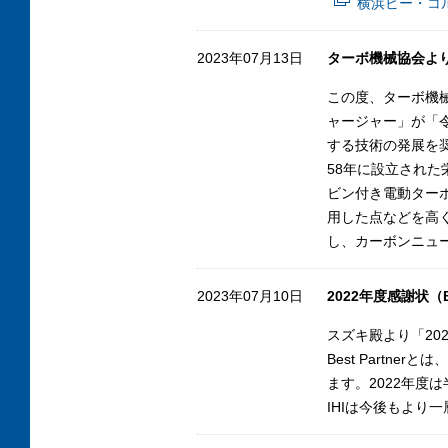
横浜ビー・コ
2023年07月13日
ターボ機械協会より
この度、ターボ機
ャージャー」が「
する技術の発展を
58年に設立され
ビン付き電動ターボチャ
用した点などを高
し、カーボンニュ
2023年07月10日
2022年度感謝状（B
スズキ殿より「202
Best Part
ます。2022年
IHIは今後もより