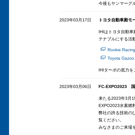
今後もヤンマーグ
2023年03月17日
トヨタ自動車殿モ
IHIはトヨタ自
テナブルにする活動
Rookie R
Toyota Gaz
IHIターボの底力
2023年03月06日
FC-EXPO202
来たる2023年3
EXPO2023水
弊社の誇る技術の
覧ください。
みなさまのご来場