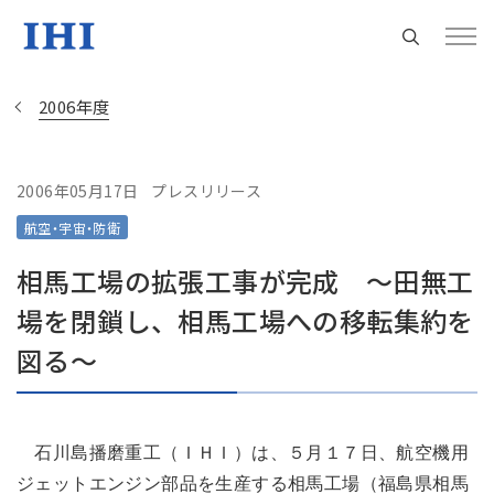
2006年度
2006年05月17日
プレスリリース
Change
航空・宇宙・防衛
Location
相馬工場の拡張工事が完成 ～田無工
現在は日本サイトをご利用中です
場を閉鎖し、相馬工場への移転集約を
図る～
地域統括拠点ウェブサイト
米州 (English)
石川島播磨重工（ＩＨＩ）は、５月１７日、航空機用
ジェットエンジン部品を生産する相馬工場（福島県相馬