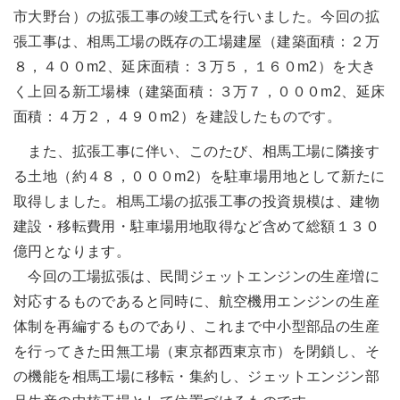
アジア大洋州 (English)
市大野台）の拡張工事の竣工式を行いました。今回の拡
張工事は、相馬工場の既存の工場建屋（建築面積：２万
その他
８，４００m2、延床面積：３万５，１６０m2）を大き
く上回る新工場棟（建築面積：３万７，０００m2、延床
海外事務所
面積：４万２，４９０m2）を建設したものです。
また、拡張工事に伴い、このたび、相馬工場に隣接す
海外現地法人/合弁会社
る土地（約４８，０００m2）を駐車場用地として新たに
取得しました。相馬工場の拡張工事の投資規模は、建物
建設・移転費用・駐車場用地取得など含めて総額１３０
億円となります。
今回の工場拡張は、民間ジェットエンジンの生産増に
対応するものであると同時に、航空機用エンジンの生産
体制を再編するものであり、これまで中小型部品の生産
を行ってきた田無工場（東京都西東京市）を閉鎖し、そ
の機能を相馬工場に移転・集約し、ジェットエンジン部