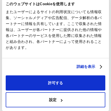
このウェブサイトはCookieを使用します
ますが、特に民間向けエンジンの需要が高まっており、
またユーザーによるサイトの利用状況についても情報収
７０人～１１０人乗りのリージョナルジェット（地域間
集、ソーシャルメディアや広告配信、データ解析の各パ
航空）機用のエンジン「CF34」やB 777用の世界最大の
ートナーに情報を共有しています。ここで収集された情
エンジン「GE90」、２００８年に就航予定のボーイン
報は、ユーザーが各パートナーに提供された他の情報や
グの最新鋭機B787用のエンジン「GEnx」の生産が拡大
各パートナーのサービスを使用した際に収集された情報
しています。
と組み合わされ、各パートナーによって使用されること
があります。
ＩＨＩは、今回の相馬工場の拡張により、同工場を
「品質・納期・コスト・生産量」の面で国際競争力を有
する新鋭工場として位置づけ、今後とも積極的な事業展
詳細を表示
開を図っていきます。
許可する
設定