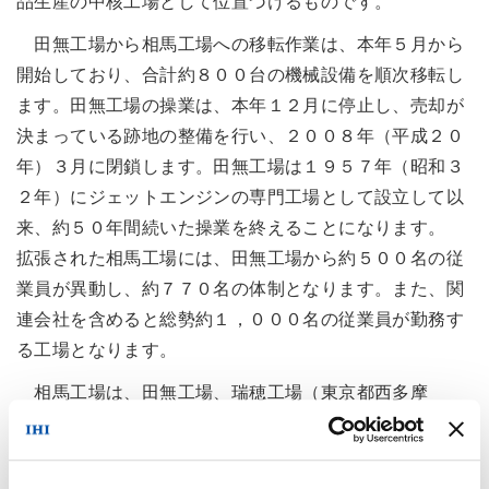
品生産の中核工場として位置づけるものです。
田無工場から相馬工場への移転作業は、本年５月から
開始しており、合計約８００台の機械設備を順次移転し
ます。田無工場の操業は、本年１２月に停止し、売却が
決まっている跡地の整備を行い、２００８年（平成２０
年）３月に閉鎖します。田無工場は１９５７年（昭和３
２年）にジェットエンジンの専門工場として設立して以
来、約５０年間続いた操業を終えることになります。
拡張された相馬工場には、田無工場から約５００名の従
業員が異動し、約７７０名の体制となります。また、関
連会社を含めると総勢約１，０００名の従業員が勤務す
る工場となります。
相馬工場は、田無工場、瑞穂工場（東京都西多摩
郡）、呉第二工場（広島県呉市）に次ぐＩＨＩの第４番
目の航空エンジン工場として平成１０年に設立し、防衛
および民間向けの各種航空エンジンの部品を生産してい