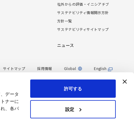
社外からの評価・イニシアチブ
サステナビリティ情報開示方針
方針一覧
サステナビリティサイトマップ
ニュース
サイトマップ
採用情報
Global
English
許可する
信、データ
ートナーに
され、各パ
設定
プライバシー設定