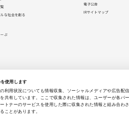
電子公告
一覧
IRサイトマップ
ブルな社会を創る
こーぷ
ieを使用します
しい情報を見る
IHIの取り組みを
動画でチェック
トの利用状況についても情報収集、ソーシャルメディアや広告配
報を共有しています。ここで収集された情報は、ユーザーが各パ
パートナーのサービスを使用した際に収集された情報と組み合わ
れることがあります。
サイトのご利用について
ソーシャルメディアポリシー
© IHI Corporation All Rights Reserved.