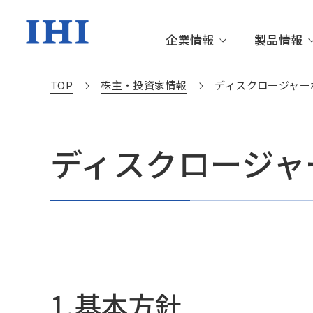
企業情報
製品情報
TOP
株主・投資家情報
ディスクロージャー
企業情報TOP
製品情報TOP
技術情報TOP
株主・投資家情報TOP
サステナビリティTOP
ディスクロージャ
トップメッセージ
資源・エネルギー・環境
更新情報
IRニュース
サステナビリティニュース
IHIグル
社会基盤
IHIの技
個人投資
サステナ
沿革・あゆみ
サステナブルな社会を創る
財務・業績情報
環境
役員一覧
箸休め
IR資料室
社会
IHIの技術
動画ライブラリー
サステナブル・ファイナンス
関連施設
社外から
1.基本⽅針