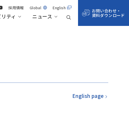
採用情報
Global
English
お問い合わせ・
資料ダウンロード
ビリティ
ニュース
事業紹介
航空・宇宙・防衛
技術記事一覧
株主総会・株式情報
サステナビリティ・マネジメント
拠点一覧
サステナビリティデータ
English page