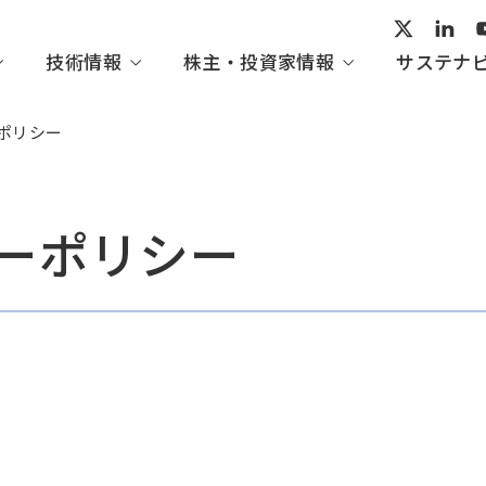
技術情報
株主・投資家情報
サステナ
ポリシー
ーポリシー
ープビジョン
術開発
家の皆さまへ
ビリティ活動レポート
会社概要
産業システム・汎用機械
IHI技報一覧
経営情報
トップメッセージ
組織図
てくのすこーぷ
IRイベント
ガバナンス
・協賛
の評価・イニシアチブ
方針一覧