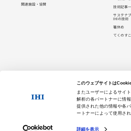
関連施設・協賛
技術記事
サステナ
IHIの技術
箸休め
てくのす
このウェブサイトはCook
IHIの
新
またユーザーによるサイ
解析の各パートナーに情
提供された他の情報や各
ートナーによって使用さ
個人情報保護方針
詳細を表示