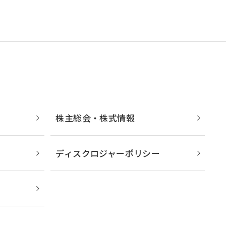
アジア大洋州 (English)
海外現地法人/合弁会社
株主総会・株式情報
ディスクロジャーポリシー