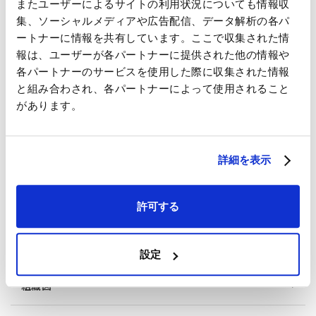
またユーザーによるサイトの利用状況についても情報収
企業情報
集、ソーシャルメディアや広告配信、データ解析の各パ
ートナーに情報を共有しています。ここで収集された情
トップメッセージ
報は、ユーザーが各パートナーに提供された他の情報や
各パートナーのサービスを使用した際に収集された情報
と組み合わされ、各パートナーによって使用されること
IHIグループビジョン
があります。
会社概要
詳細を表示
事業紹介
許可する
沿革・あゆみ
役員一覧
設定
組織図