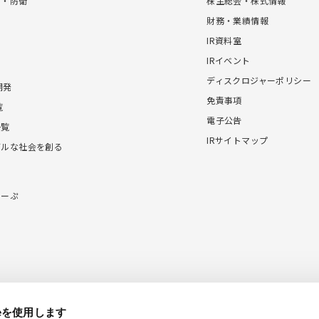
宙・防衛
株主総会・株式情報
財務・業績情報
IR資料室
IRイベント
ディスクロジャーポリシー
開発
免責事項
覧
電子公告
一覧
IRサイトマップ
ブルな社会を創る
こーぷ
ieを使用します