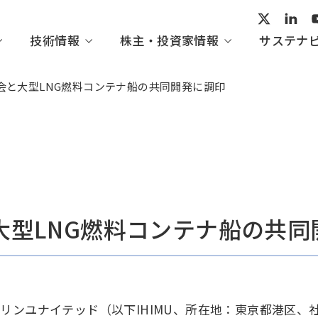
技術情報
株主・投資家情報
サステナ
会と大型LNG燃料コンテナ船の共同開発に調印
ープビジョン
術開発
家の皆さまへ
ビリティ活動レポート
会社概要
産業システム・汎用機械
IHI技報一覧
経営情報
トップメッセージ
組織図
てくのすこーぷ
IRイベント
ガバナンス
大型LNG燃料コンテナ船の共同
・協賛
の評価・イニシアチブ
方針一覧
ンユナイテッド（以下IHIMU、所在地：東京都港区、