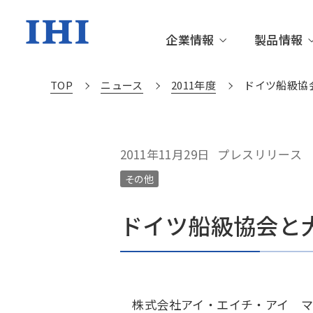
企業情報
製品情報
TOP
ニュース
2011年度
ドイツ船級協
企業情報TOP
製品情報TOP
技術情報TOP
株主・投資家情報TOP
サステナビリティTOP
トップメッセージ
資源・エネルギー・環境
更新情報
IRニュース
サステナビリティニュース
IHIグル
社会基盤
IHIの技
個人投資
サステナ
2011年11月29日
プレスリリース
その他
沿革・あゆみ
サステナブルな社会を創る
財務・業績情報
環境
役員一覧
箸休め
IR資料室
社会
IHIの技術
ドイツ船級協会と
動画ライブラリー
サステナブル・ファイナンス
関連施設
社外から
株式会社アイ・エイチ・アイ マリ