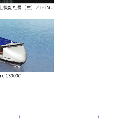
地域統括拠点ウェブサイト
級副社長（左）とIHIMU
米州 (English)
その他
海外事務所
 13000C