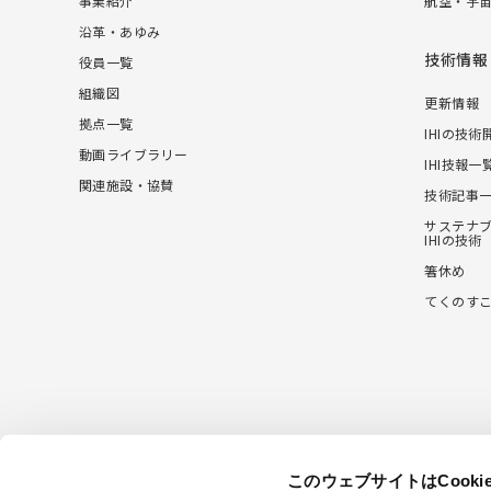
事業紹介
航空・宇
沿革・あゆみ
技術情報
役員一覧
組織図
更新情報
拠点一覧
IHIの技術
動画ライブラリー
IHI技報一
関連施設・協賛
技術記事
サステナ
IHIの技術
箸休め
てくのす
このウェブサイトはCook