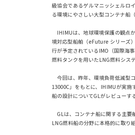
級協会であるゲルマニッシェルロイド（
る環境にやさしい大型コンテナ船（1
IHIMUは、地球環境保護の観点
境対応型船舶（eFuture シリ
行が予定されているIMO（国際海事機
燃料タンクを用いたLNG燃料システ
今回は、昨年、環境負荷低減型コンテ
13000C」をもとに、IHIMUが
船の設計についてGLがレビューす
GLは、コンテナ船に関する主要船
LNG燃料船の分野に本格的に取り