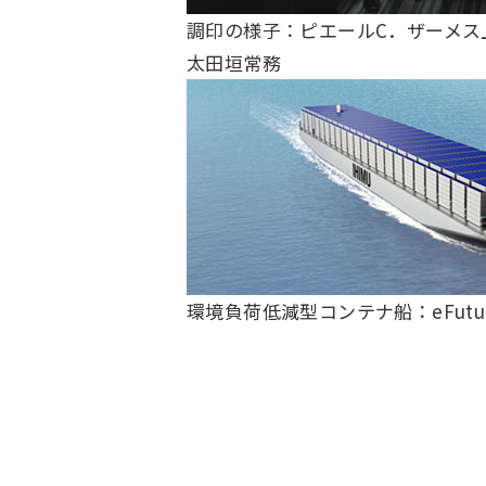
調印の様子：ピエールC．ザーメス上
太田垣常務
Change
Location
現在は日本サイトをご利用中です
環境負荷低減型コンテナ船：eFuture