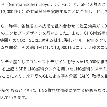
Germanischer Lloyd 、以下GL）と、液化天然
3,000TEU）の共同開発を実施することに合意し、11月
から、昨年、各種省エネ技術を組み合わせて温室効果ガス(G
ーズ）のコンセプトデザインを行いました。また、GHG削減率
関）のNOx、SOxに対する排出規制レベルTierⅢをクリ
ムを開発、その適用例として10,000TEUコンテナ船の
ナ船としてコンセプトデザインを行った13,000個積み大
実施する上記のSPB LNG燃料タンクを用いたLNG燃料シス
ることにより、来年夏のGLによる基本承認（AIP）取得を
級であるとともに、LNG燃料推進船に関する経験もあり、
組んでいきます。