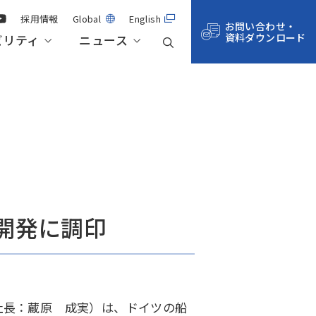
採用情報
Global
English
お問い合わせ・
資料ダウンロード
ビリティ
ニュース
事業紹介
航空・宇宙・防衛
技術記事一覧
株主総会・株式情報
サステナビリティ・マネジメント
拠点一覧
サステナビリティデータ
開発に調印
社長：蔵原 成実）は、ドイツの船