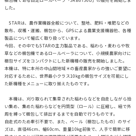
梱包機である自走ロールベーラ「JRB0750D」の販売を開始しま
アジア大洋州 (English)
した。
その他
STARは、農作業機器全般について、整地、肥料・堆肥などの
散布、収穫・運搬、梱包から、GPSによる農業支援機器他、各種
製品について幅広く取り扱っています。
海外事務所
今回、その中でもSTARの主力製品である、稲わら・麦わらや牧
草などの梱包機であるロールベーラについて、小規模農家向けに
海外現地法人/合弁会社
梱包サイズをコンパクトにした新機種の販売を開始しました。
本機は、特に本州の中山間地域＊の畜産農家からの強いご要望に
対応するために、世界最小クラス10kgの梱包サイズを可能にし
た新機種をメニューに取り揃えたものです。
本機は、刈り取られて集草された稲わらなどを自走しながら拾
い集め、集めた稲わらなどを円筒型（ロール）に圧縮し、紐で外
周を縛って梱包して排出するまでを自動で行うものです。
自走式のため牽引不要で、また、ベール（梱包したもの）のサイ
ズは、直径46cm、幅60cm、重量10kg前後で、人手で簡単に移