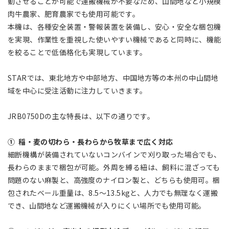
動させることが可能で運搬機械が不要なため、山間地など小規模
肉牛農家、肥育農家でも使用可能です。
本機は、各種安全装置・警報装置を装備し、安心・安全な梱包機
を実現、作業性を重視した使いやすい機械であると同時に、機能
を絞ることで低価格化も実現しています。
STARでは、東北地方や中部地方、中国地方等の本州の中山間地
域を中心に受注活動に注力していきます。
JRB0750Dの主な特長は、以下の通りです。
① 稲・麦の切わら・長わらから牧草まで広く対応
細断機構が装備されていないコンバインで刈り取った場合でも、
長わらのままで梱包が可能。外周を縛る紐は、飼料に混ざっても
問題のない麻製と、高強度のナイロン製と、どちらも使用可。梱
包されたベール重量は、8.5～13.5kgと、人力でも無理なく運搬
でき、山間地など運搬機械が入りにくい場所でも使用可能。