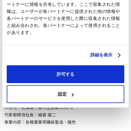
ートナーに情報を共有しています。ここで収集された情
＊ 中山間地域（ちゅうさんかんちいき）
報は、ユーザーが各パートナーに提供された他の情報や
平地の周辺部から山間地に至る、まとまった平坦な耕地の少ない
各パートナーのサービスを使用した際に収集された情報
地域。
と組み合わされ、各パートナーによって使用されること
があります。
「JRB0750D」の主な仕様
梱包サイズ
：
直径46cm、幅60cm
機体寸法
：
全長240cm（作業時：265cm）、全幅
詳細を表示
106cm、全高122cm、重量575kg
作業速度
：
前進0.24～0.71m／秒
処理能力
：
8～12a／時
許可する
メーカー希望小売価格
：
税込1,554,000円（税抜1,480,000円）
設定
株式会社IHIスター（STAR）
所在地：北海道千歳市上長都1061-2
代表取締役社長：細倉 雄二
事業内容：各種農業用機械製造・販売