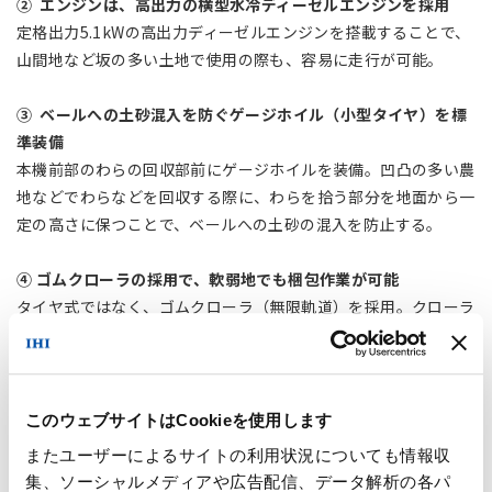
② エンジンは、高出力の横型水冷ディーゼルエンジンを採用
定格出力5.1kWの高出力ディーゼルエンジンを搭載することで、
山間地など坂の多い土地で使用の際も、容易に走行が可能。
③ ベールへの土砂混入を防ぐゲージホイル（小型タイヤ）を標
準装備
本機前部のわらの回収部前にゲージホイルを装備。凹凸の多い農
地などでわらなどを回収する際に、わらを拾う部分を地面から一
定の高さに保つことで、ベールへの土砂の混入を防止する。
④ ゴムクローラの採用で、軟弱地でも梱包作業が可能
タイヤ式ではなく、ゴムクローラ（無限軌道）を採用。クローラ
は、接地面積が大きく接地圧を抑えることが可能で、機械が地面
に沈み込みにくいため、水田や軟弱地でも梱包作業が可能。
⑤ 「集中給油装置」装備で省力化
このウェブサイトはCookieを使用します
集中給油装置を搭載することで、何カ所も個別に給油する手間を
またユーザーによるサイトの利用状況についても情報収
省いている。
集、ソーシャルメディアや広告配信、データ解析の各パ