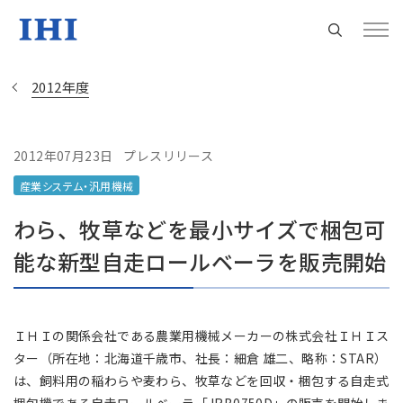
2012年度
2012年07月23日
プレスリリース
Change
産業システム・汎用機械
Location
わら、牧草などを最小サイズで梱包可
現在は日本サイトをご利用中です
能な新型自走ロールベーラを販売開始
地域統括拠点ウェブサイト
ＩＨＩの関係会社である農業用機械メーカーの株式会社ＩＨＩス
ター（所在地：北海道千歳市、社長：細倉 雄二、略称：STAR）
米州 (English)
は、飼料用の稲わらや麦わら、牧草などを回収・梱包する自走式