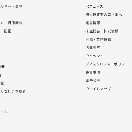
ネルギー・環境
IRニュース
個人投資家の皆さまへ
テム・汎用機械
経営情報
宙・防衛
株主総会・株式情報
財務・業績情報
IR資料室
IRイベント
ディスクロジャーポリシー
開発
免責事項
覧
電子公告
一覧
IRサイトマップ
ブルな社会を創る
こーぷ