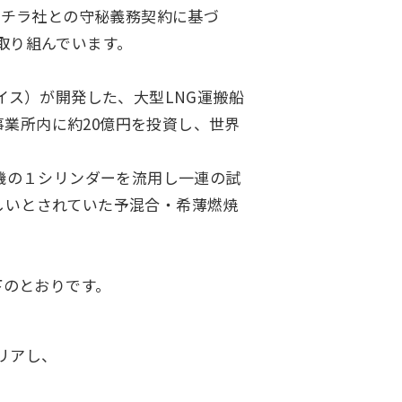
ルチラ社との守秘義務契約に基づ
取り組んでいます。
イス）が開発した、大型LNG運搬船
相生事業所内に約20億円を投資し、世界
。
ア）実機の１シリンダーを流用し一連の試
しいとされていた予混合・希薄燃焼
下のとおりです。
クリアし、