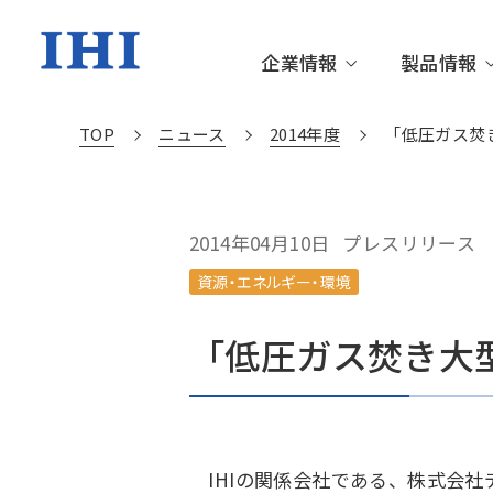
企業情報
製品情報
TOP
ニュース
2014年度
「低圧ガス焚
企業情報TOP
製品情報TOP
技術情報TOP
株主・投資家情報TOP
サステナビリティTOP
トップメッセージ
資源・エネルギー・環境
更新情報
IRニュース
サステナビリティニュース
IHIグル
社会基盤
IHIの技
個人投資
サステナ
2014年04月10日
プレスリリース
資源・エネルギー・環境
沿革・あゆみ
サステナブルな社会を創る
財務・業績情報
環境
役員一覧
箸休め
IR資料室
社会
IHIの技術
「低圧ガス焚き大
動画ライブラリー
サステナブル・ファイナンス
関連施設
社外から
IHIの関係会社である、株式会社