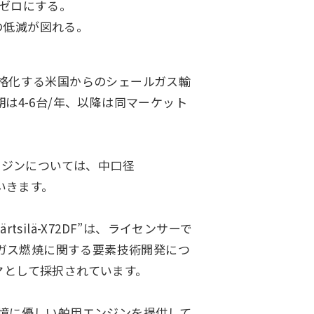
ぼゼロにする。
の低減が図れる。
に本格化する米国からのシェールガス輸
は4-6台/年、以降は同マーケット
型エンジンについては、中口径
ていきます。
lä-X72DF”は、ライセンサーで
のガス燃焼に関する要素技術開発につ
マとして採択されています。
境に優しい舶用エンジンを提供して