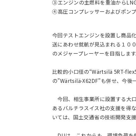
③
エンジンの主燃料を重油からLN
④
高圧コンプレッサーおよびポン
今回テストエンジンを設置し商品化を
送にあわせ就航が見込まれる１００
のメジャープレーヤーを目指します
比較的小口径の“Wärtsilä 5R
の”Wärtsilä-X62DF”も
今回、相生事業所に設置する大口径の
あるバルチラスイス社の支援を得な
いては、国土交通省の技術開発支
DUは、これからも、環境負荷を