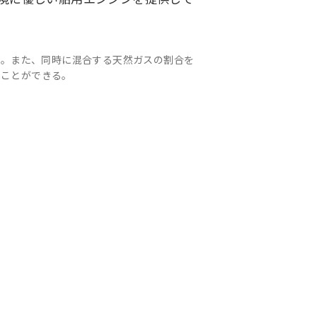
す。また、同時に混合する天然ガスの割合を
ることができる。
アジア大洋州 (English)
海外現地法人/合弁会社