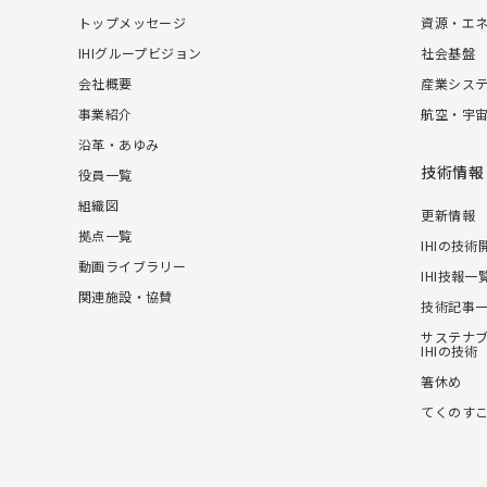
トップメッセージ
資源・エ
IHIグループビジョン
社会基盤
会社概要
産業シス
事業紹介
航空・宇
沿革・あゆみ
技術情報
役員一覧
組織図
更新情報
拠点一覧
IHIの技術
動画ライブラリー
IHI技報一
関連施設・協賛
技術記事
サステナ
IHIの技術
箸休め
てくのす