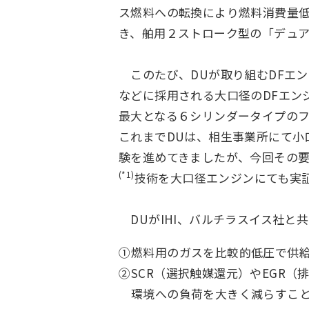
ス燃料への転換により燃料消費量低
き、舶用２ストローク型の「デュア
このたび、DUが取り組むDFエン
などに採用される大口径のDFエンジン
最大となる６シリンダータイプの
これまでDUは、相生事業所にて小口径で
験を進めてきましたが、今回その
(*1)
技術を大口径エンジンにても実
DUがIHI、バルチラスイス社と
①
燃料用のガスを比較的低圧で供
②
SCR（選択触媒還元）やEGR（
環境への負荷を大きく減らすこ