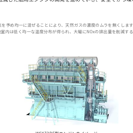
地域統括拠点ウェブサイト
空気を予め均一に混ぜることにより、天然ガスの濃度のムラを無くしま
室内は低く均一な温度分布が得られ、大幅にNOxの排出量を削減す
米州 (English)
その他
海外事務所