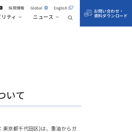
採用情報
Global
English
お問い合わせ・
資料ダウンロード
ビリティ
ニュース
事業紹介
航空・宇宙・防衛
技術記事一覧
株主総会・株式情報
サステナビリティ・マネジメント
拠点一覧
サステナビリティデータ
ついて
：東京都千代田区)は、重油からガ