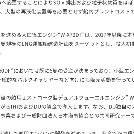
Gへ変更することによりSOｘ排出および粒子状物質をほ
プ、大型の再液化装置等を必要とせず船内プラントコスト
進める大口径エンジン“W-X72DF”は、2017年以降
隻規模のLNG運搬船建造計画をターゲットとし、投入初期
。
T-flex50DF”においては既に5隻の受注が決まっており、小
併せ、今後一般的なバルクキャリヤーなど向けにも販売活動を行っ
舶用２ストローク型デュアルフューエルエンジン” Wärtsi
がらIHIおよびDUの資金で導入します。なお、DU独自
援事業および一般財団法人日本海事協会との共同研究テー
低減した舶用エンジンの開発を進めていき、安全でかつ環