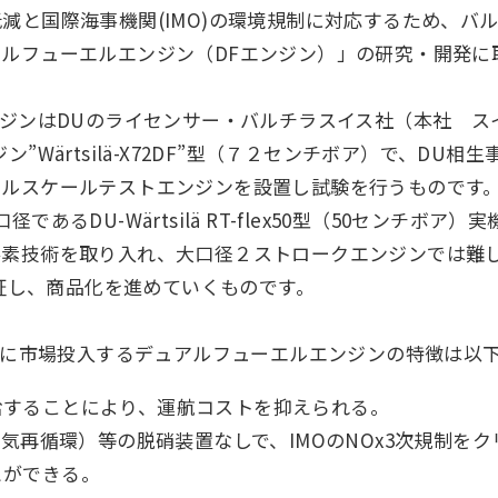
減と国際海事機関(IMO)の環境規制に対応するため、バ
ルフューエルエンジン（DFエンジン）」の研究・開発に
ジンはDUのライセンサー・バルチラスイス社（本社 ス
”Wärtsilä-X72DF”型（７２センチボア）で、DU
フルスケールテストエンジンを設置し試験を行うものです
あるDU-Wärtsilä RT-flex50型（50センチボ
要素技術を取り入れ、大口径２ストロークエンジンでは難
証し、商品化を進めていくものです。
共に市場投入するデュアルフューエルエンジンの特徴は以
給することにより、運航コストを抑えられる。
排気再循環）等の脱硝装置なしで、IMOのNOx3次規制を
とができる。