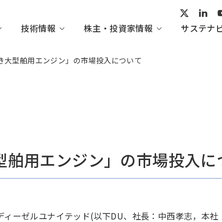
技術情報
株主・投資家情報
サステナ
き大型舶用エンジン」の市場投入について
ープビジョン
術開発
家の皆さまへ
ビリティ活動レポート
会社概要
産業システム・汎用機械
IHI技報一覧
経営情報
トップメッセージ
組織図
てくのすこーぷ
IRイベント
ガバナンス
型舶用エンジン」の市場投入に
・協賛
の評価・イニシアチブ
方針一覧
ディーゼルユナイテッド(以下DU、社長：中西孝志，本社