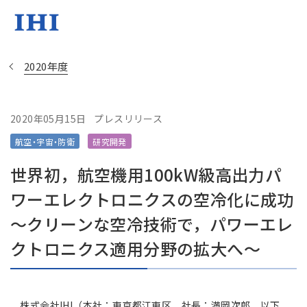
2020年度
2020年05月15日
プレスリリース
Change
航空・宇宙・防衛
研究開発
Location
世界初，航空機用100kW級高出力パ
現在は日本サイトをご利用中です
ワーエレクトロニクスの空冷化に成功
～クリーンな空冷技術で，パワーエレ
地域統括拠点ウェブサイト
クトロニクス適用分野の拡大へ～
米州 (English)
株式会社IHI（本社：東京都江東区，社長：満岡次郎，以下