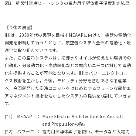
図3 新設計空冷ヒートシンクの電力用半導体素子温度測定結果
【今後の展望】
IHIは，2030年代の実現を目指すMEAAPに向けて，機器の電動化
開発を継続して行うとともに，航空機システム全体の電動化・最
適化に取り組んでいきます。
また，この空冷システムは，冷却水やオイルが使えない環境での
自動化・分散動力化・高効率化などの幅広いニーズに対して電動
化を提供することが可能となります。IHIのパワーエレクトロニ
クス技術を生かし，今後，モビリティ分野を含むあらゆる産業
へ，今回開発した空冷ユニットをはじめとするクリーンな電動エ
アマネジメント技術を活かしたシステムの提供を検討していきま
す。
(*1) MEAAP
：
More Electric Architecture for Aircraft
and Propulsionの略。
(*2) パワーエ
：
電力用半導体素子を使い，モータなど大電力