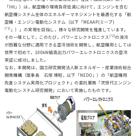
アジア大洋州 (English)
「IHI」）は，航空機の環境負荷低減に向けて，エンジンを含む
航空機システム全体のエネルギーマネジメントを最適化する「航
空機・エンジン電動化システム（以下「MEAAP(ミープ)
その他
(*1)
」）」の実現を目指し，様々な研究開発を推進しています。
(*2)
その一環として，このたび，パワーエレクトロニクス
の液冷
海外事務所
が困難な分野に適用できる空冷技術を開発し，航空機用としては
世界で初めて，100kW級高出力パワーエレクトロニクスの空冷
海外現地法人/合弁会社
実証に成功しました。
なお，本開発は，国立研究開発法人新エネルギー・産業技術総合
開発機構（理事長 石塚 博昭，以下「NEDO」）の「航空機用
先進システム実用化プロジェクト」の委託業務「次世代エンジン
電動化システム研究開発」において実施したものです。