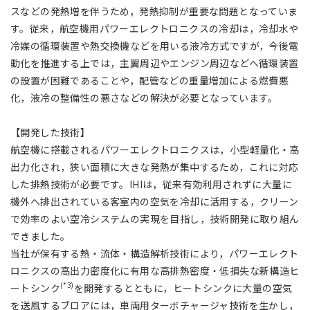
スなどの発熱増を伴うため，発熱抑制が重要な問題となっていま
す。従来，航空機用パワーエレクトロニクスの冷却は，冷却水や
冷媒の循環装置や熱交換機などを用いる液冷方式ですが，今後電
動化を推進する上では，主翼周辺やエンジン周辺などへ循環装置
の設置が困難であることや，配管などの重量増加による燃費悪
化，液冷の整備性の悪さなどの解決が必要となっています。
【開発した技術】
航空機に搭載されるパワーエレクトロニクスは，小型軽量化・高
出力化され，狭い面積に大きな発熱が集中するため，これに対応
した排熱技術が必要です。IHIは，従来有効利用されずに大量に
機外へ排出されている客室内の空気を冷却に活用する，クリーン
で効率のよい空冷システムの実現を目指し，技術開発に取り組ん
できました。
当社が保有する熱・流体・構造解析技術により，パワーエレクト
ロニクスの高出力密度化に有用な高排熱密度・低損失な新構造ヒ
(*3)
ートシンク
を開発するとともに，ヒートシンクに大量の空気
を送風するブロアには，車両用ターボチャージャ技術を生かし，