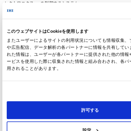
レクトロニクス
を制御するシステム。
(*3) ヒートシ
：
発熱する電気部品に取り付け，フィンと呼ば
ンク
れる金属板に空気をあてることで排熱する部
品。本開発では，一般的にヒートシンクの空
このウェブサイトはCookieを使用します
気上流から下流にかけて空気温度が上昇する
ため，排熱性能が不均一になること，およ
またユーザーによるサイトの利用状況についても情報収集、
び，面積が狭い場合に，フィンの高密度化が
や広告配信、データ解析の各パートナーに情報を共有してい
必要となる一方で，空気抵抗が増大し，排熱
れた情報は、ユーザーが各パートナーに提供された他の情報
効率が低下することが課題でした。
ービスを使用した際に収集された情報と組み合わされ、各パ
用されることがあります。
【参考資料】
2020年3月30日付プレスリリース
『世界初，ジェットエンジン後方に搭載可能なエンジン内蔵型電
動機を開発
～CO2削減に向け，航空機システム全体のエネルギーマネジメ
許可する
ント最適化を目指す～』
https://www.ihi.co.jp/all_news/2019/aeroengine_space_def
設定