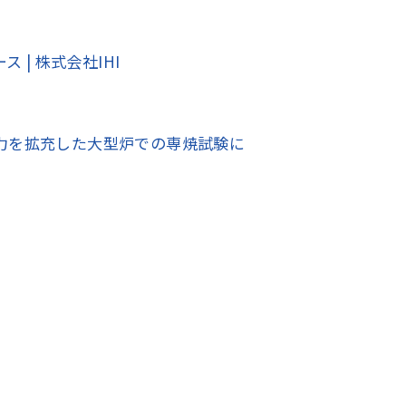
 | 株式会社IHI
力を拡充した大型炉での専焼試験に
アジア大洋州 (English)