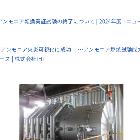
モニア転換実証試験の終了について | 2024年度 | ニュース
のアンモニア火炎可視化に成功 ～アンモニア燃焼試験能
ース | 株式会社IHI
地域統括拠点ウェブサイト
米州 (English)
その他