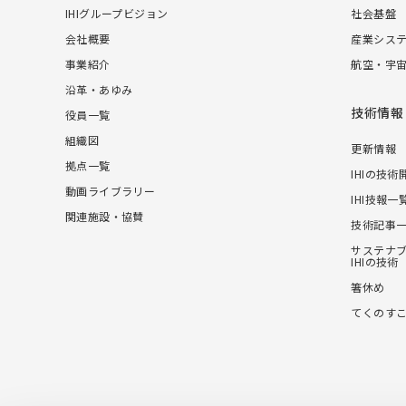
IHIグループビジョン
社会基盤
会社概要
産業シス
事業紹介
航空・宇
沿革・あゆみ
技術情報
役員一覧
組織図
更新情報
拠点一覧
IHIの技術
動画ライブラリー
IHI技報一
関連施設・協賛
技術記事
サステナ
IHIの技術
箸休め
てくのす