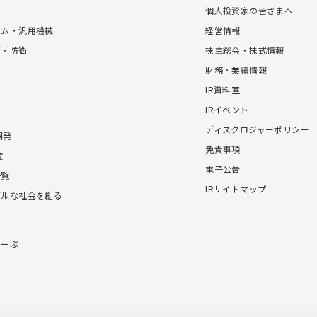
個人投資家の皆さまへ
テム・汎用機械
経営情報
宙・防衛
株主総会・株式情報
財務・業績情報
IR資料室
IRイベント
ディスクロジャーポリシー
開発
免責事項
覧
電子公告
一覧
IRサイトマップ
ブルな社会を創る
こーぷ