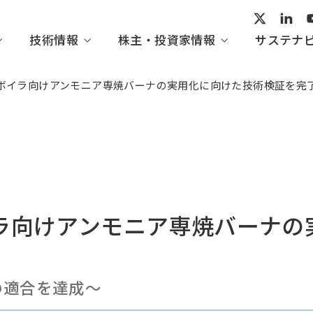
技術情報
株主・投資家情報
サステナ
ボイラ向けアンモニア専焼バーナの実用化に向けた技術検証を完
ープビジョン
術開発
家の皆さまへ
ビリティ活動レポート
会社概要
産業システム・汎用機械
IHI技報一覧
経営情報
トップメッセージ
組織図
てくのすこーぷ
IRイベント
ガバナンス
ラ向けアンモニア専焼バーナの
・協賛
の評価・イニシアチブ
方針一覧
の適合を達成～