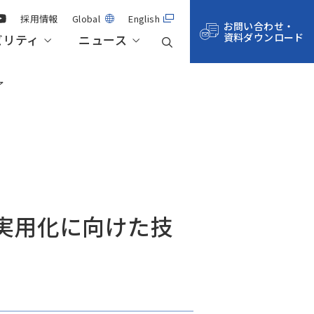
採用情報
Global
English
お問い合わせ・
資料ダウンロード
ビリティ
ニュース
了
事業紹介
航空・宇宙・防衛
技術記事一覧
株主総会・株式情報
サステナビリティ・マネジメント
拠点一覧
サステナビリティデータ
実用化に向けた技