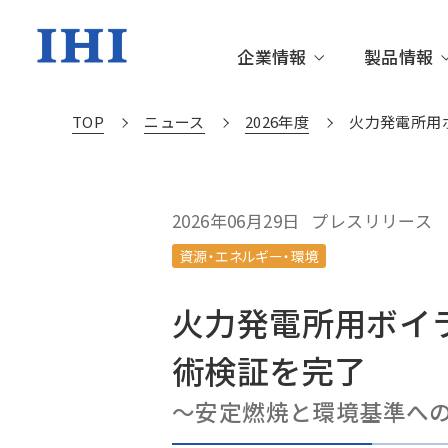
企業情報
製品情報
TOP
ニュース
2026年度
火力発電所用
企業情報TOP
製品情報TOP
技術情報TOP
株主・投資家情報TOP
サステナビリティTOP
トップメッセージ
資源・エネルギー・環境
更新情報
IRニュース
サステナビリティニュース
IHIグル
社会基盤
IHIの技
個人投資
サステナ
2026年06月29日
プレスリリース
資源・エネルギー・環境
沿革・あゆみ
サステナブルな社会を創る
財務・業績情報
環境
役員一覧
箸休め
IR資料室
社会
IHIの技術
火力発電所用ボイ
動画ライブラリー
サステナブル・ファイナンス
関連施設
社外から
術検証を完了
～安定燃焼と環境基準へ