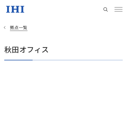
拠点一覧
秋田オフィス
Change
Location
現在は日本サイトをご利用中です
地域統括拠点ウェブサイト
米州 (English)