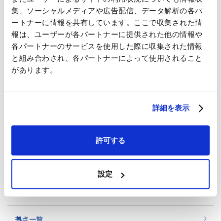
企業情報
集、ソーシャルメディアや広告配信、データ解析の各パ
ートナーに情報を共有しています。ここで収集された情
トップメッセージ
報は、ユーザーが各パートナーに提供された他の情報や
各パートナーのサービスを使用した際に収集された情報
IHIグループビジョン
と組み合わされ、各パートナーによって使用されること
があります。
会社概要
詳細を表示
事業紹介
沿革・あゆみ
許可する
役員一覧
設定
組織図
拠点一覧