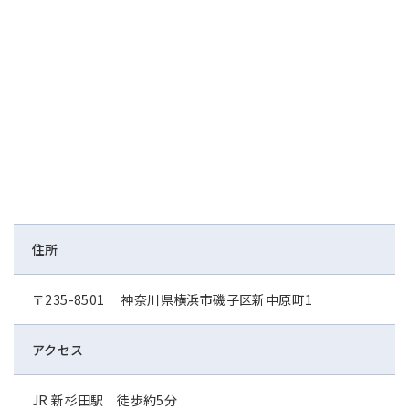
アジア大洋州 (English)
その他
海外事務所
海外現地法人/合弁会社
住所
〒235-8501 神奈川県横浜市磯子区新中原町1
アクセス
JR 新杉田駅 徒歩約5分