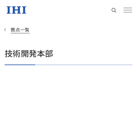
拠点一覧
技術開発本部
Change
Location
現在は日本サイトをご利用中です
地域統括拠点ウェブサイト
米州 (English)