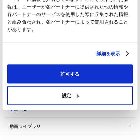
IHIグループビジョン
報は、ユーザーが各パートナーに提供された他の情報や
各パートナーのサービスを使用した際に収集された情報
と組み合わされ、各パートナーによって使用されること
会社概要
があります。
事業紹介
詳細を表示
沿革・あゆみ
許可する
役員一覧
組織図
設定
拠点一覧
動画ライブラリ