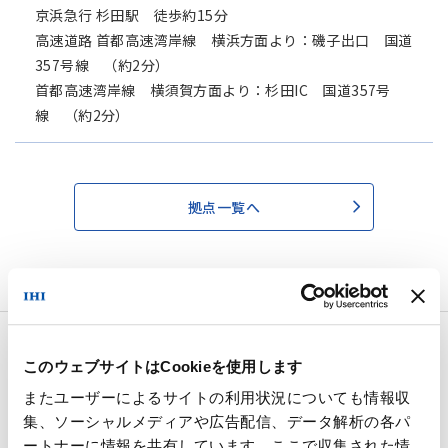
京浜急行 杉田駅 徒歩約15分
高速道路 首都高速湾岸線 横浜方面より：磯子出口 国道
357号線 （約2分）
首都高速湾岸線 横須賀方面より：杉田IC 国道357号
線 （約2分）
拠点一覧へ
企業情報
このウェブサイトはCookieを使用します
またユーザーによるサイトの利用状況についても情報収
トップメッセージ
集、ソーシャルメディアや広告配信、データ解析の各パ
ートナーに情報を共有しています。ここで収集された情