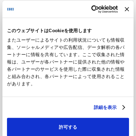
アジア大洋州 (English)
その他
このウェブサイトはCookieを使用します
海外事務所
またユーザーによるサイトの利用状況についても情報収
お問い合わせ・資料ダウンロード
集、ソーシャルメディアや広告配信、データ解析の各パ
海外現地法人/合弁会社
ートナーに情報を共有しています。ここで収集された情
報は、ユーザーが各パートナーに提供された他の情報や
企業情報
各パートナーのサービスを使用した際に収集された情報
と組み合わされ、各パートナーによって使用されること
製品情報
があります。
技術情報
株主・投資家情報
詳細を表示
サステナビリティ
許可する
ニュース