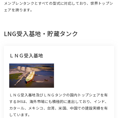
アジア大洋州 (English)
メンブレンタンクとすべての型式に対応しており、世界トップシ
ェアを誇ります。
その他
LNG受入基地・貯蔵タンク
海外事務所
海外現地法人/合弁会社
ＬＮＧ受入基地
ＬＮＧ受入基地及びＬＮＧタンクの国内トップシェアを有
するIHIは、海外市場にも積極的に進出しており、インド、
カタール、メキシコ、台湾、米国、中国での建設実績を有
しています。