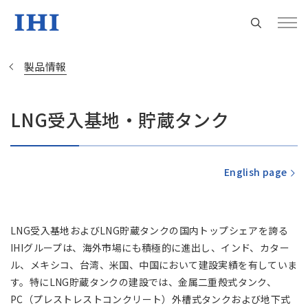
製品情報
LNG受入基地・貯蔵タンク
Change
Location
English page
現在は日本サイトをご利用中です
LNG受入基地およびLNG貯蔵タンクの国内トップシェアを誇る
地域統括拠点ウェブサイト
IHIグループは、海外市場にも積極的に進出し、インド、カター
ル、メキシコ、台湾、米国、中国において建設実績を有していま
米州 (English)
す。特にLNG貯蔵タンクの建設では、金属二重殻式タンク、
PC（プレストレストコンクリート）外槽式タンクおよび地下式