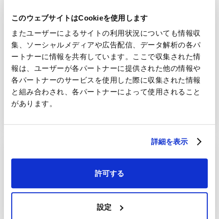
このウェブサイトはCookieを使用します
タ ンク部分を地下に埋設したタイプのLNGタンク。日本で
またユーザーによるサイトの利用状況についても情報収
最初のLNG地下タンクもIHI製です。
集、ソーシャルメディアや広告配信、データ解析の各パ
ートナーに情報を共有しています。ここで収集された情
(株) IHIプラント
報は、ユーザーが各パートナーに提供された他の情報や
各パートナーのサービスを使用した際に収集された情報
と組み合わされ、各パートナーによって使用されること
があります。
お問い合わせ
詳細を表示
LNG地上タンク（PC）
許可する
設定