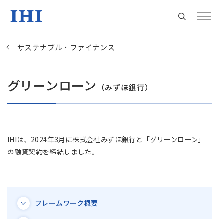
サステナブル・ファイナンス
グリーンローン
（みずほ銀行）
Change
Location
現在は日本サイトをご利用中です
IHIは、2024年3月に株式会社みずほ銀行と「グリーンローン」
の融資契約を締結しました。
地域統括拠点ウェブサイト
米州 (English)
フレームワーク概要