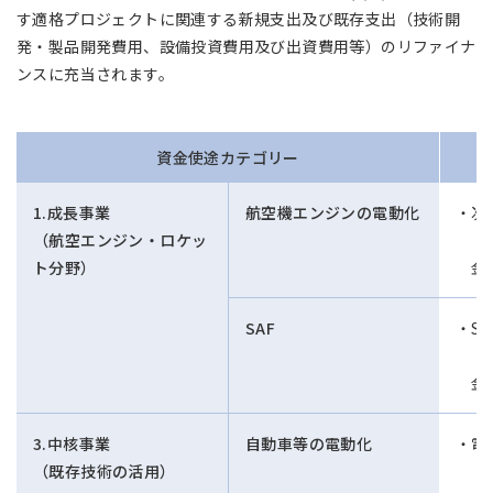
す適格プロジェクトに関連する新規支出及び既存支出（技術開
発・製品開発費用、設備投資費用及び出資費用等）のリファイナ
ンスに充当されます。
資金使途カテゴリー
1.成長事業
航空機エンジンの電動化
次
（航空エンジン・ロケッ
（
ト分野）
金
SAF
S
（
金
3.中核事業
自動車等の電動化
電
（既存技術の活用）
（