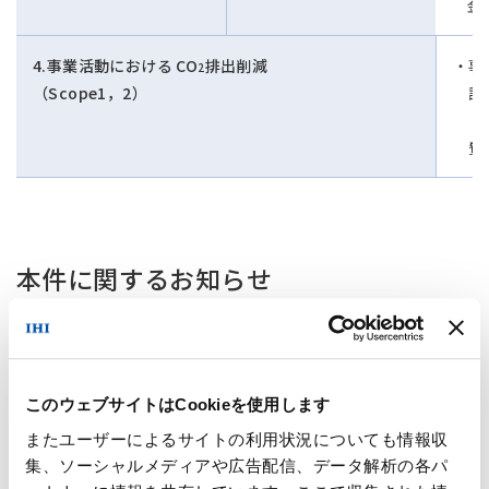
金
4.事業活動における CO
排出削減
事
2
（Scope1，2）
設
（
費
本件に関するお知らせ
本件に関するお知らせをご覧いただけます。
リンク
このウェブサイトはCookieを使用します
またユーザーによるサイトの利用状況についても情報収
集、ソーシャルメディアや広告配信、データ解析の各パ
サステナブル・ファイナンストップへ