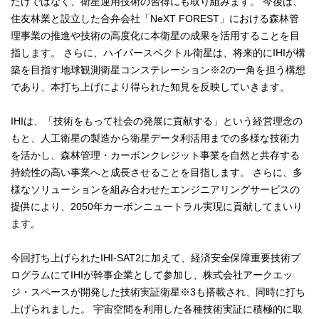
だけではなく、衛星運用技術の習得にも取り組みます。 今後は、
住友林業と設立した合弁会社「NeXT FOREST」における森林管
理事業の推進や技術の高度化に本衛星の成果を活用することを目
指します。 さらに、ハイパースペクトル衛星は、将来的にIHIが構
築を目指す地球観測衛星コンステレーション※2の一角を担う構想
であり、本打ち上げにより得られた知見を反映していきます。
IHIは、「技術をもって社会の発展に貢献する」という経営理念の
もと、人工衛星の製造から衛星データ利活用までの多様な技術力
を活かし、森林管理・カーボンクレジット事業を自然と共存する
持続性の高い事業へと成長させることを目指します。 さらに、多
様なソリューションを組み合わせたエンジニアリングサービスの
提供により、2050年カーボンニュートラル実現に貢献してまいり
ます。
今回打ち上げられたIHI-SAT2に加えて、経済安全保障重要技術プ
ログラムにてIHIが幹事企業として参加し、株式会社アークエッ
ジ・スペースが開発した技術実証衛星※3も搭載され、同時に打ち
上げられました。 宇宙空間を利用した各種技術実証に積極的に取