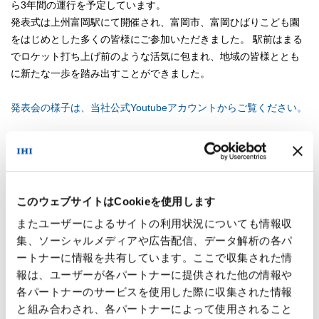
ら3年間の運行を予定しています。
発表式は上州富岡駅にて開催され、富岡市、富岡ひばりこども園
をはじめとした多くの皆様にご参加いただきました。 駅前はまる
でロケット打ち上げ前のような活気に包まれ、地域の皆様ととも
に新たな一歩を踏み出すことができました。
発表会の様子は、当社公式Youtubeアカウントからご覧ください。
本ラッピング電車は、「群馬から宇宙へ！」をテーマに、当社エ
ンジニアが自らデザインし、IHIエアロスペースのイメージカラー
である青色と、力強く飛び立つロケットをあしらい、宇宙への夢
と希望を表現しています。 社員の熱い想いを込めた「ロケット
このウェブサイトはCookieを使用します
号」は、今後上信電鉄の沿線地域を走り、地域の皆さまに親しん
またユーザーによるサイトの利用状況についても情報収
でいただける存在を目指します。
集、ソーシャルメディアや広告配信、データ解析の各パ
当社は、昨年4月に東京都江東区から群馬県富岡市へ本社を移転
ートナーに情報を共有しています。ここで収集された情
し、今年創立25周年を迎えました。節目の年に、地域との絆をよ
報は、ユーザーが各パートナーに提供された他の情報や
り深める取り組みとして、今回のラッピング電車運行が実現した
各パートナーのサービスを使用した際に収集された情報
ことを大変嬉しく思います。
と組み合わされ、各パートナーによって使用されること
上信電鉄は創業130年を迎え、当社の事業や社員の生活を支える重