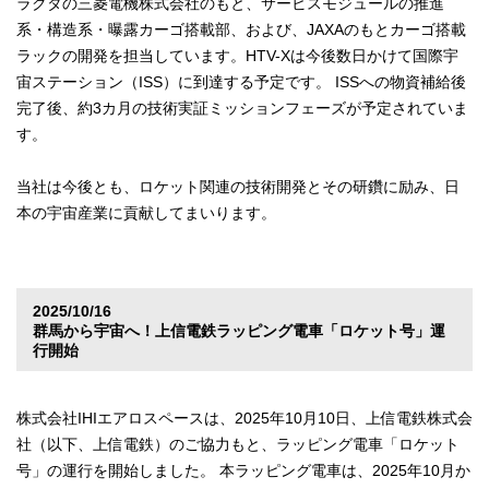
ラクタの三菱電機株式会社のもと、サービスモジュールの推進
系・構造系・曝露カーゴ搭載部、および、JAXAのもとカーゴ搭載
ラックの開発を担当しています。HTV-Xは今後数日かけて国際宇
宙ステーション（ISS）に到達する予定です。 ISSへの物資補給後
完了後、約3カ月の技術実証ミッションフェーズが予定されていま
す。
当社は今後とも、ロケット関連の技術開発とその研鑽に励み、日
本の宇宙産業に貢献してまいります。
2025/10/16
群馬から宇宙へ！上信電鉄ラッピング電車「ロケット号」運
行開始
株式会社IHIエアロスペースは、2025年10月10日、上信電鉄株式会
社（以下、上信電鉄）のご協力もと、ラッピング電車「ロケット
号」の運行を開始しました。 本ラッピング電車は、2025年10月か