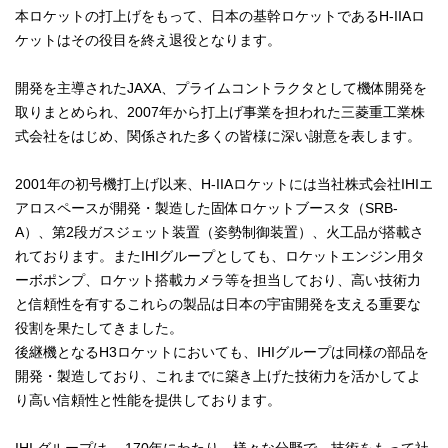
本ロケットの打上げをもって、日本の基幹ロケットであるH-IIAロ
ケットはその役目を終え退役となります。
開発を主導されたJAXA、プライムコントラクタとして機体開発を
取りまとめられ、2007年から打上げ事業を担われた三菱重工業株
式会社をはじめ、関係された多くの皆様に深い謝意を表します。
2001年の初号機打上げ以来、H-IIAロケットには当社株式会社IHIエ
アロスペースが開発・製造した固体ロケットブースタ（SRB-
A）、第2段ガスジェット装置（姿勢制御装置）、火工品が搭載さ
れております。またIHIグループとしても、ロケットエンジン用タ
ーボポンプ、ロケット搭載カメラ等を担当しており、高い技術力
と信頼性を有するこれらの製品は日本の宇宙開発を支える重要な
役割を果たしてきました。
後継機となるH3ロケットにおいても、IHIグループは同様の部品を
開発・製造しており、これまでに築き上げた技術力を活かしてよ
り高い信頼性と性能を提供しております。