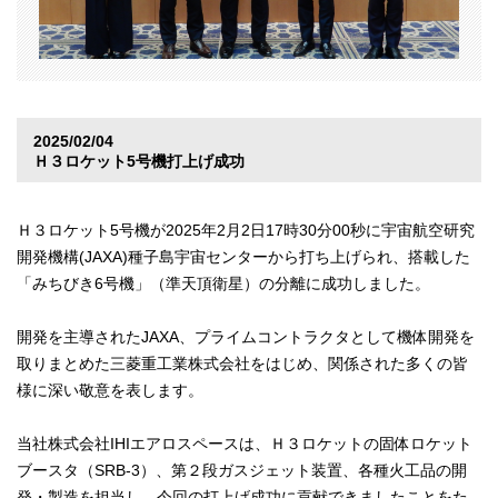
2025/02/04
Ｈ３ロケット5号機打上げ成功
Ｈ３ロケット5号機が2025年2月2日17時30分00秒に宇宙航空研究
開発機構(JAXA)種子島宇宙センターから打ち上げられ、搭載した
「みちびき6号機」（準天頂衛星）の分離に成功しました。
開発を主導されたJAXA、プライムコントラクタとして機体開発を
取りまとめた三菱重工業株式会社をはじめ、関係された多くの皆
様に深い敬意を表します。
当社株式会社IHIエアロスペースは、Ｈ３ロケットの固体ロケット
ブースタ（SRB-3）、第２段ガスジェット装置、各種火工品の開
発・製造を担当し、今回の打上げ成功に貢献できましたことをた