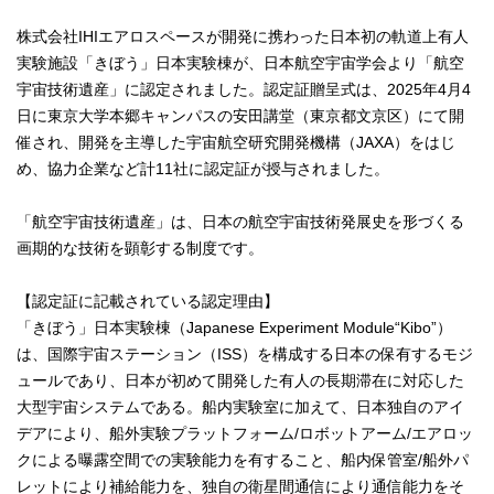
株式会社IHIエアロスペースが開発に携わった日本初の軌道上有人
実験施設「きぼう」日本実験棟が、日本航空宇宙学会より「航空
宇宙技術遺産」に認定されました。認定証贈呈式は、2025年4月4
日に東京大学本郷キャンパスの安田講堂（東京都文京区）にて開
催され、開発を主導した宇宙航空研究開発機構（JAXA）をはじ
め、協力企業など計11社に認定証が授与されました。
「航空宇宙技術遺産」は、日本の航空宇宙技術発展史を形づくる
画期的な技術を顕彰する制度です。
【認定証に記載されている認定理由】
「きぼう」日本実験棟（Japanese Experiment Module“Kibo”）
は、国際宇宙ステーション（ISS）を構成する日本の保有するモジ
ュールであり、日本が初めて開発した有人の長期滞在に対応した
大型宇宙システムである。船内実験室に加えて、日本独自のアイ
デアにより、船外実験プラットフォーム/ロボットアーム/エアロッ
クによる曝露空間での実験能力を有すること、船内保管室/船外パ
レットにより補給能力を、独自の衛星間通信により通信能力をそ