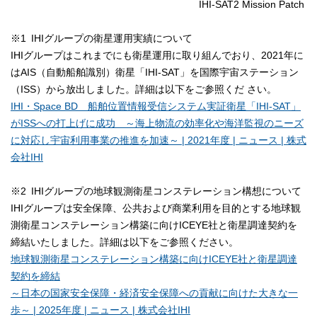
IHI-SAT2 Mission Patch
※1 IHIグループの衛星運用実績について
IHIグループはこれまでにも衛星運用に取り組んでおり、2021年に
はAIS（自動船舶識別）衛星「IHI-SAT」を国際宇宙ステーション
（ISS）から放出しました。詳細は以下をご参照くだ さい。
IHI・Space BD 船舶位置情報受信システム実証衛星「IHI-SAT」
がISSへの打上げに成功 ～海上物流の効率化や海洋監視のニーズ
に対応し宇宙利用事業の推進を加速～ | 2021年度 | ニュース | 株式
会社IHI
※2 IHIグループの地球観測衛星コンステレーション構想について
IHIグループは安全保障、公共および商業利用を目的とする地球観
測衛星コンステレーション構築に向けICEYE社と衛星調達契約を
締結いたしました。詳細は以下をご参照ください。
地球観測衛星コンステレーション構築に向けICEYE社と衛星調達
契約を締結
～日本の国家安全保障・経済安全保障への貢献に向けた大きな一
歩～ | 2025年度 | ニュース | 株式会社IHI