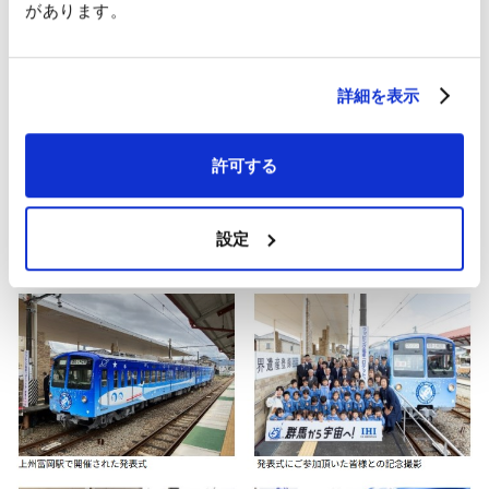
があります。
要な交通インフラです。高崎駅は当社の連絡バス発着駅であり、
上州富岡駅、西富岡駅（社宅）、上州七日市駅（独身寮）など、
社員にとっても欠かせない存在です。 今後「ロケット号」が、地
詳細を表示
域の皆さまにとって未来への希望を乗せて進む象徴となることを
願っております。
IHIエアロスペースは、ロケット開発をはじめとする事業活動を通
許可する
じて、地域社会の発展に貢献し、皆さまに誇りを持っていただけ
る企業を目指してまいります。 今後とも、地域社会、地元行政、
取引先企業の皆さまとともに、より良い未来に向かって事業推進
設定
に邁進してまいります。