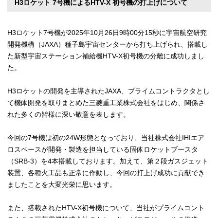
H3ロケット 7号機によるHTV-X 初号機の打上げについて
H3ロケット7号機が2025年10月26日9時00分15秒に宇宙航空研究
開発機構（JAXA）種子島宇宙センターから打ち上げられ、搭載し
た新型宇宙ステーション補給機HTV-X初号機の分離に成功しまし
た。
H3ロケットの開発を主導されたJAXA、プライムコントラクタとし
て機体開発を取りまとめた三菱重工業株式会社をはじめ、関係さ
れた多くの皆様に深い敬意を表します。
今回の7号機は初の24W形態となっており、当社株式会社IHIエア
ロスペースが開発・製造を担当している固体ロケットブースタ
（SRB-3）を4本搭載しております。加えて、第２段ガスジェット
装置、各種火工品も正常に作動し、今回の打上げ成功に貢献でき
ましたことを大変光栄に思います。
また、搭載されたHTV-X初号機について、当社がプライムコント