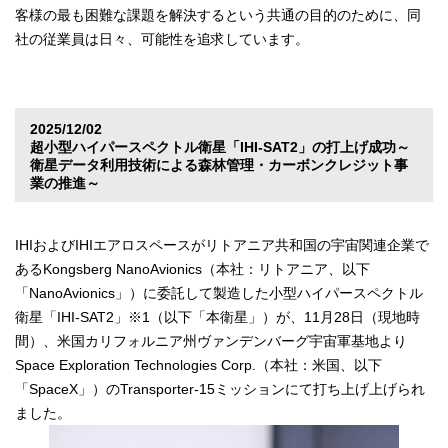
客様の最も困難な課題を解決するという共通の目的のために、同
社の従業員は日々、可能性を追求しています。
2025/12/02
超小型ハイパースペクトル衛星「IHI-SAT2」の打上げ成功～
衛星データ利用技術による森林管理・カーボンクレジット事
業の推進～
IHIおよびIHIエアロスペースがリトアニア共和国の宇宙関連企業で
あるKongsberg NanoAvionics（本社：リトアニア、以下
「NanoAvionics」）に委託して製造した小型ハイパースペクトル
衛星「IHI-SAT2」※1（以下「本衛星」）が、11月28日（現地時
間）、米国カリフォルニア州ヴァンデンバーグ宇宙軍基地より
Space Exploration Technologies Corp.（本社：米国、以下
「SpaceX」）のTransporter-15ミッションにて打ち上げ上げられ
ました。