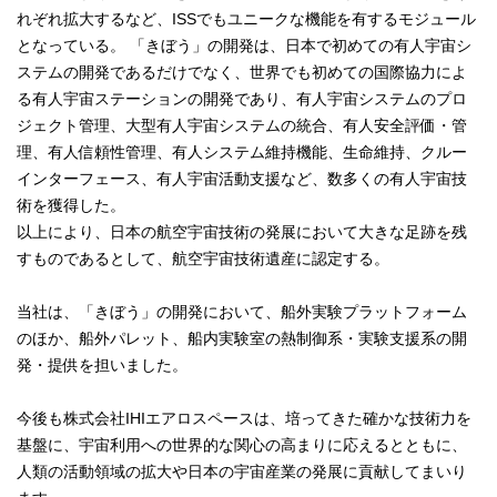
れぞれ拡大するなど、ISSでもユニークな機能を有するモジュール
となっている。 「きぼう」の開発は、日本で初めての有人宇宙シ
ステムの開発であるだけでなく、世界でも初めての国際協力によ
る有人宇宙ステーションの開発であり、有人宇宙システムのプロ
ジェクト管理、大型有人宇宙システムの統合、有人安全評価・管
理、有人信頼性管理、有人システム維持機能、生命維持、クルー
インターフェース、有人宇宙活動支援など、数多くの有人宇宙技
術を獲得した。
以上により、日本の航空宇宙技術の発展において大きな足跡を残
すものであるとして、航空宇宙技術遺産に認定する。
当社は、「きぼう」の開発において、船外実験プラットフォーム
のほか、船外パレット、船内実験室の熱制御系・実験支援系の開
発・提供を担いました。
今後も株式会社IHIエアロスペースは、培ってきた確かな技術力を
基盤に、宇宙利用への世界的な関心の高まりに応えるとともに、
人類の活動領域の拡大や日本の宇宙産業の発展に貢献してまいり