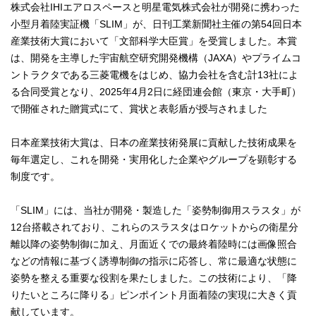
株式会社IHIエアロスペースと明星電気株式会社が開発に携わった
小型月着陸実証機「SLIM」が、日刊工業新聞社主催の第54回日本
産業技術大賞において「文部科学大臣賞」を受賞しました。本賞
は、開発を主導した宇宙航空研究開発機構（JAXA）やプライムコ
ントラクタである三菱電機をはじめ、協力会社を含む計13社によ
る合同受賞となり、2025年4月2日に経団連会館（東京・大手町）
で開催された贈賞式にて、賞状と表彰盾が授与されました
日本産業技術大賞は、日本の産業技術発展に貢献した技術成果を
毎年選定し、これを開発・実用化した企業やグループを顕彰する
制度です。
「SLIM」には、当社が開発・製造した「姿勢制御用スラスタ」が
12台搭載されており、これらのスラスタはロケットからの衛星分
離以降の姿勢制御に加え、月面近くでの最終着陸時には画像照合
などの情報に基づく誘導制御の指示に応答し、常に最適な状態に
姿勢を整える重要な役割を果たしました。この技術により、「降
りたいところに降りる」ピンポイント月面着陸の実現に大きく貢
献しています。