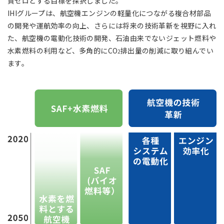
質ゼロとする目標を採択しました。
アジア大洋州 (English)
IHIグループは、航空機エンジンの軽量化につながる複合材部品
の開発や運航効率の向上、さらには将来の技術革新を視野に入れ
その他
た、航空機の電動化技術の開発、石油由来でないジェット燃料や
水素燃料の利用など、多角的にCO
排出量の削減に取り組んでい
2
海外事務所
ます。
海外現地法人/合弁会社