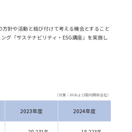
ープの方針や活動と結び付けて考える機会とすること
ニング「サステナビリティ・ESG講座」を実施し
アジア大洋州 (English)
（対象：IHIおよび国内関係会社）
海外現地法人/合弁会社
2023年度
2024年度
20,231名
18,223名