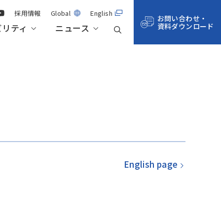
採用情報
Global
English
お問い合わせ・
資料ダウンロード
ビリティ
ニュース
事業紹介
航空・宇宙・防衛
技術記事一覧
株主総会・株式情報
サステナビリティ・マネジメント
拠点一覧
サステナビリティデータ
English page