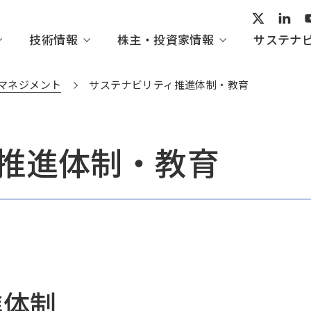
技術情報
株主・投資家情報
サステナ
マネジメント
サステナビリティ推進体制・教育
推進体制・教育
ープビジョン
術開発
家の皆さまへ
ビリティ活動レポート
会社概要
産業システム・汎用機械
IHI技報一覧
経営情報
トップメッセージ
組織図
てくのすこーぷ
IRイベント
ガバナンス
・協賛
の評価・イニシアチブ
方針一覧
進体制