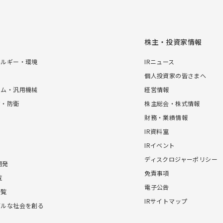
株主・投資家情報
ネルギー・環境
IRニュース
個人投資家の皆さまへ
テム・汎用機械
経営情報
宙・防衛
株主総会・株式情報
財務・業績情報
IR資料室
IRイベント
ディスクロジャーポリシー
開発
免責事項
覧
電子公告
一覧
IRサイトマップ
ブルな社会を創る