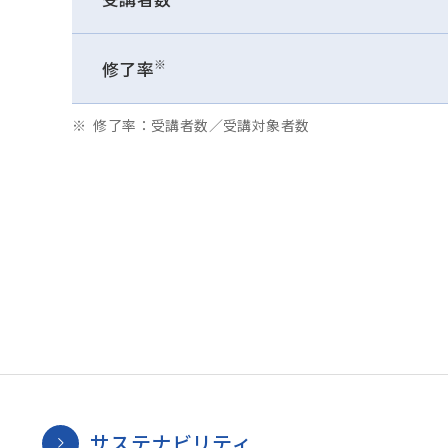
※
修了率
修了率：受講者数／受講対象者数
サステナビリティ