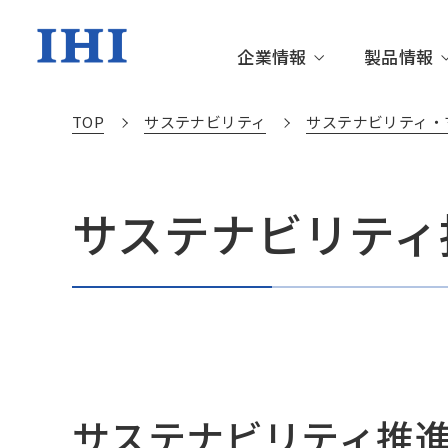
企業情報
製品情報
TOP
サステナビリティ
サステナビリティ・
企業情報TOP
製品情報TOP
技術情報TOP
株主・投資家情報TOP
サステナビリティTOP
サステナビリティ
トップメッセージ
資源・エネルギー・環境
更新情報
IRニュース
サステナビリティニュース
IHIグル
社会基盤
IHIの技
個人投資
サステナ
沿革・あゆみ
サステナブルな社会を創る
財務・業績情報
環境
役員一覧
箸休め
IR資料室
社会
IHIの技術
動画ライブラリー
サステナブル・ファイナンス
関連施設
社外から
サステナビリティ推