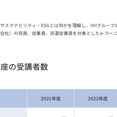
が、サステナビリティ・ESGとは何かを理解し、IHIグル
地域統括拠点ウェブサイト
関係会社）の役員、従業員、派遣従業員を対象としたe-ラー
米州 (English)
講座の受講者数
その他
海外事務所
2021年度
2022年度
─
─