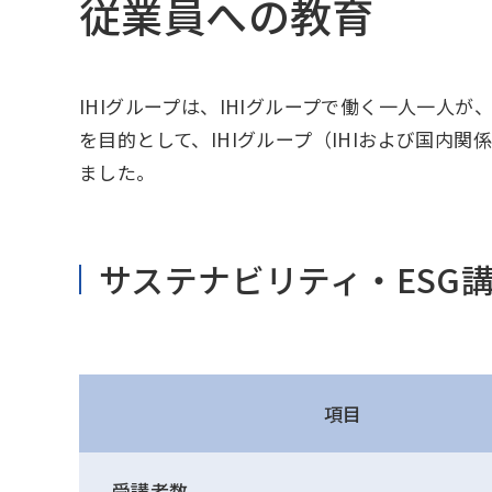
従業員への教育
IHIグループは、IHIグループで働く一人一人
を目的として、IHIグループ（IHIおよび国内
ました。
Change
サステナビリティ・ESG
Location
現在は日本サイトをご利用中です
項目
受講者数