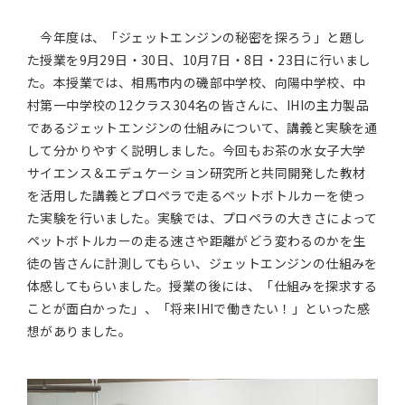
アジア大洋州 (English)
今年度は、「ジェットエンジンの秘密を探ろう」と題し
た授業を9月29日・30日、10月7日・8日・23日に行いまし
その他
た。本授業では、相馬市内の磯部中学校、向陽中学校、中
村第一中学校の12クラス304名の皆さんに、IHIの主力製品
海外事務所
であるジェットエンジンの仕組みについて、講義と実験を通
して分かりやすく説明しました。今回もお茶の水女子大学
海外現地法人/合弁会社
サイエンス＆エデュケーション研究所と共同開発した教材
を活用した講義とプロペラで走るペットボトルカーを使っ
た実験を行いました。実験では、プロペラの大きさによって
ペットボトルカーの走る速さや距離がどう変わるのかを生
徒の皆さんに計測してもらい、ジェットエンジンの仕組みを
体感してもらいました。授業の後には、「仕組みを探求する
ことが面白かった」、「将来IHIで働きたい！」といった感
想がありました。