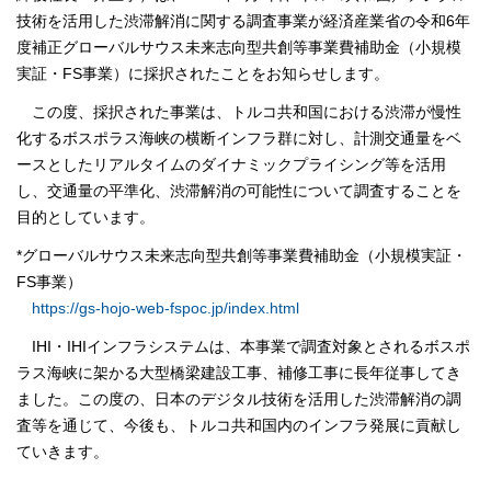
技術を活用した渋滞解消に関する調査事業が経済産業省の令和6年
度補正グローバルサウス未来志向型共創等事業費補助金（小規模
実証・FS事業）に採択されたことをお知らせします。
この度、採択された事業は、トルコ共和国における渋滞が慢性
化するボスポラス海峡の横断インフラ群に対し、計測交通量をベ
ースとしたリアルタイムのダイナミックプライシング等を活用
し、交通量の平準化、渋滞解消の可能性について調査することを
目的としています。
*グローバルサウス未来志向型共創等事業費補助金（小規模実証・
FS事業）
https://gs-hojo-web-fspoc.jp/index.html
IHI・IHIインフラシステムは、本事業で調査対象とされるボスポ
ラス海峡に架かる大型橋梁建設工事、補修工事に長年従事してき
ました。この度の、日本のデジタル技術を活用した渋滞解消の調
査等を通じて、今後も、トルコ共和国内のインフラ発展に貢献し
ていきます。