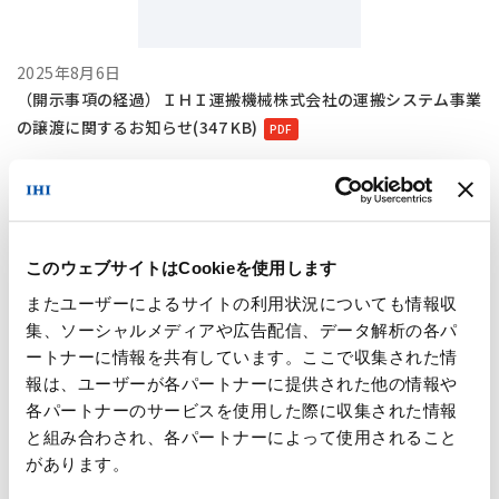
2025年8月6日
（開示事項の経過）ＩＨＩ運搬機械株式会社の運搬システム事業
の譲渡に関するお知らせ(347 KB)
このウェブサイトはCookieを使用します
またユーザーによるサイトの利用状況についても情報収
集、ソーシャルメディアや広告配信、データ解析の各パ
2025年8月6日
ートナーに情報を共有しています。ここで収集された情
譲渡制限付株式報酬制度の導入に伴う第三者割当による自己株式
報は、ユーザーが各パートナーに提供された他の情報や
の処分に関するお知らせ(269 KB)
各パートナーのサービスを使用した際に収集された情報
と組み合わされ、各パートナーによって使用されること
があります。