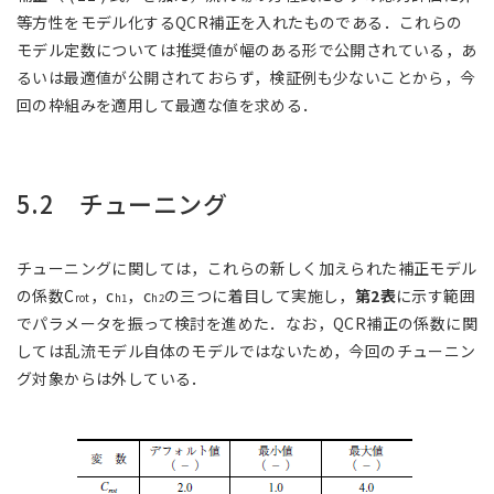
等方性をモデル化するQCR補正を入れたものである．これらの
モデル定数については推奨値が幅のある形で公開されている，あ
るいは最適値が公開されておらず，検証例も少ないことから，今
回の枠組みを適用して最適な値を求める．
5.2 チューニング
チューニングに関しては，これらの新しく加えられた補正モデル
の係数C
，c
，c
の三つに着目して実施し，
第2表
に示す範囲
rot
h1
h2
でパラメータを振って検討を進めた．なお，QCR補正の係数に関
しては乱流モデル自体のモデルではないため，今回のチューニン
グ対象からは外している．