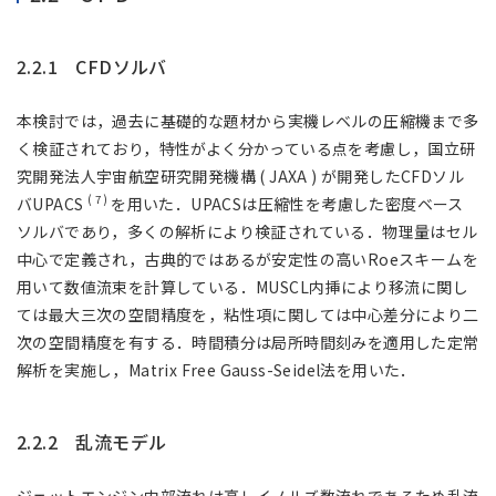
2.2.1 CFDソルバ
本検討では，過去に基礎的な題材から実機レベルの圧縮機まで多
く検証されており，特性がよく分かっている点を考慮し，国立研
究開発法人宇宙航空研究開発機構 ( JAXA ) が開発したCFDソル
( 7 )
バUPACS
を用いた．UPACSは圧縮性を考慮した密度ベース
ソルバであり，多くの解析により検証されている．物理量はセル
中心で定義され，古典的ではあるが安定性の高いRoeスキームを
用いて数値流束を計算している．MUSCL内挿により移流に関し
ては最大三次の空間精度を，粘性項に関しては中心差分により二
次の空間精度を有する．時間積分は局所時間刻みを適用した定常
解析を実施し，Matrix Free Gauss-Seidel法を用いた．
2.2.2 乱流モデル