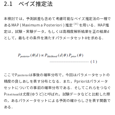
2.1 ベイズ推定法
本検討では，予測誤差も含めて考慮可能なベイズ推定法の一種で
( 4 )
あるMAP ( Maximum a Posteriori ) 推定
を用いる．MAP推
定は，試験・実験データ，もしくは高精度解析結果を正の結果d
として，最もその条件を満たすパラメータセットθを求める．
ここでP
は事後の確率分布で，今回はパラメータセットの
posterior
精度の良しあしを表す分布となる．また，Ppriorはパラメータ
セットについての事前の確率分布である．そしてこれらをつなぐ
P
は尤度(ゆうど)と呼ばれ，試験データなどと比較した際
likelihood
の，あるパラメータセットによる予測の確からしさを表す関数で
ある．