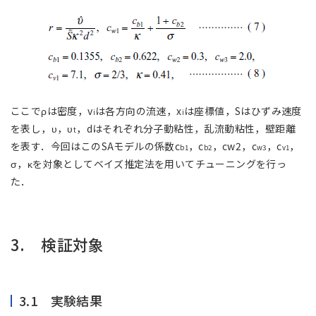
ここでρは密度，v
は各方向の流速，x
は座標値，Sはひずみ速度
i
i
を表し，υ，υ
，dはそれぞれ分子動粘性，乱流動粘性，壁距離
t
を表す．今回はこのSAモデルの係数c
，c
，cw2，c
，c
，
b1
b2
w3
v1
σ，κを対象としてベイズ推定法を用いてチューニングを行っ
た．
3. 検証対象
3.1 実験結果