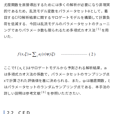
尤度関数を直接導出するためには多くの解析が必要になり非現実
的であるため，乱流モデル変数をパラメータセットθとして，着
目するCFD解析結果に関するサロゲートモデルを構築して計算負
荷を低減する．今回は乱流モデルのパラメータセットのチューニ
( 5 )
ングでありパラメータ数も限られるため多項式カオス法
を用
いた．
ここでf ( x, ξ )はサロゲートモデルから予測される解析結果，a
i
は多項式カオス法の係数で，パラメータセットのサンプリング点
xで計算された評価値を基に決められる．また，ψ
は基底関数，ξ
i
はパラメータセットのランダムサンプリング点である．本手法の
( 6 )
詳しい説明は参考文献
を参照いただきたい．
2.2 C F D