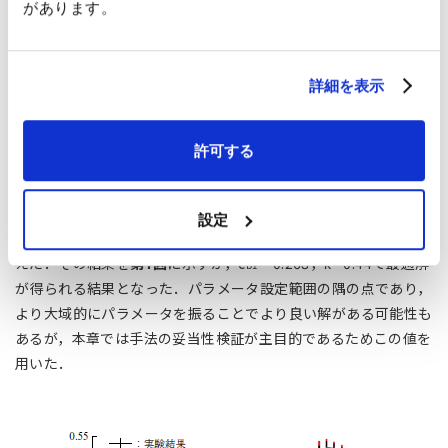
があります。
に任意性があるが，今回は下記2 段階のプロセスを踏むこととし
た．まず，
第6図
に示すように各ピッチ位置の点でマッハ数に関
するサロゲートモデルを構築し，サロゲートモデル上にてランダ
詳細を表示
ムサンプリングを行い，多項式カオスによる予測値の確率密度関
数を求める．次に尤度分布を求めて各点の最適解が得られるパラ
メータセットを予測した ．この結果では各点でばらつきのある
許可する
チューニング結果となるため，これらを全体的な分布が一致する
ように，ベイズ推定の原理も応用して各点の確率密度を掛け合わ
せることで分布全体に関する尤度，そして事後確率分布を求め
設定
た．なお，事前確率については計測誤差に相当する値を一様に与
えた．その結果を
第7図
に示すが，c
= 0.268，κ= 0.44で最適解
b1
が得られる結果となった．パラメータ設定範囲の隅の点であり，
より大域的にパラメータを振ることでより良い解がある可能性も
あるが，本章では手法の妥当性検証が主目的であるためこの値を
用いた．