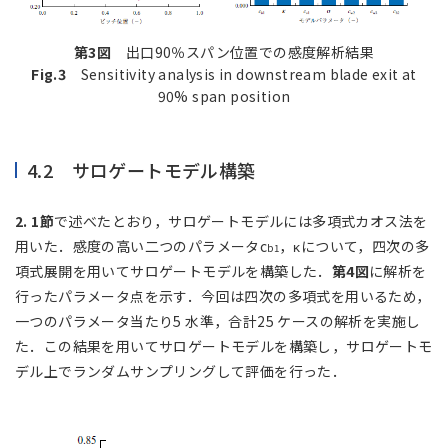
第3図
出口90％スパン位置での感度解析結果
Fig.3
Sensitivity analysis in downstream blade exit at
90% span position
4.2 サロゲートモデル構築
2. 1節
で述べたとおり，サロゲートモデルには多項式カオス法を
用いた．感度の高い二つのパラメータc
，κについて，四次の多
b1
項式展開を用いてサロゲートモデルを構築した．
第4図
に解析を
行ったパラメータ点を示す．今回は四次の多項式を用いるため，
一つのパラメータ当たり5 水準，合計25 ケースの解析を実施し
た．この結果を用いてサロゲートモデルを構築し，サロゲートモ
デル上でランダムサンプリングして評価を行った．