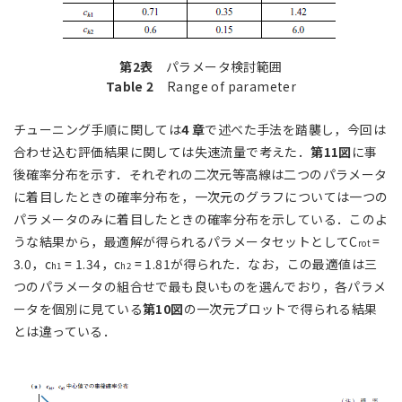
第2表
パラメータ検討範囲
Table 2
Range of parameter
チューニング手順に関しては
4 章
で述べた手法を踏襲し，今回は
合わせ込む評価結果に関しては失速流量で考えた．
第11図
に事
後確率分布を示す．それぞれの二次元等高線は二つのパラメータ
に着目したときの確率分布を，一次元のグラフについては一つの
パラメータのみに着目したときの確率分布を示している．このよ
うな結果から，最適解が得られるパラメータセットとしてC
=
rot
3.0，c
= 1.34，c
= 1.81が得られた．なお，この最適値は三
h1
h2
つのパラメータの組合せで最も良いものを選んでおり，各パラメ
ータを個別に見ている
第10図
の一次元プロットで得られる結果
とは違っている．