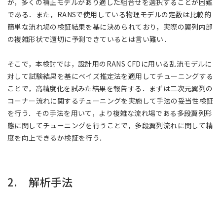
が，多くの補正モデルがあり適した組合せを選択することが困難
である．また，RANSで使用している物理モデルの定数は比較的
簡単な流れ場の検証結果を基に決められており，実際の翼列内部
の複雑形状で適切に予測できているとは言い難い．
そこで，本検討では，設計用のRANS CFDに用いる乱流モデルに
対して試験結果を基にベイズ推定法を適用してチューニングする
ことで，高精度化を試みた結果を報告する．まずは二次元翼列の
コーナー流れに関するチューニングを実施して手法の妥当性検証
を行う．その手法を用いて，より複雑な流れ場である多段翼列形
態に関してチューニングを行うことで，多段翼列流れに関して精
度を向上できるか検証を行う．
2. 解析手法