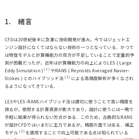
1. 緒言
CFDは20世紀後半に急激に技術開発が進み，今ではジェットエ
ンジン設計になくてはならない技術の一つとなっている．かつて
は物理モデルと計算機能力の双方が不足していることで定量的予
測が困難だったが，近年は計算機能力の向上によりLES ( Large
( 1 )
Eddy Simulation )
やRANS ( Reynolds Averaged Navier-
( 2 )
Stokes ) とのハイブリッド法
による高精度解析が多くなされ
るようになってきている．
LESやLES-RANSハイブリッド法は適切に使うことで高い精度を
誇るが，使用する計算資源が膨大であり，設計に使うには一晩で
手軽に結果が得られない欠点がある．このため，古典的なRANS
が設計CFDではいまだに主力であるが，精度の面では劣る．補正
( 3 )
モデル
を適用することで向上可能である点は知られている