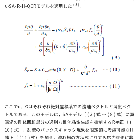
( 3 )
いSA-R-H-QCRモデルを適用した
．
ここでu，Ωはそれぞれ絶対座標系での流速ベクトルと渦度ベク
トルである．このモデルは，SAモデル（ ( 3 ) 式 ～ ( 8 ) 式）に翼
端渦の剛体回転部分の過剰な乱流粘性生成を抑制するR補正（ (
10 ) 式），乱流のバックスキャッタ現象を限定的に考慮可能なH
補正（ ( 11 ) 式）を加え，流れ場の方程式にひずみ応力評価に非