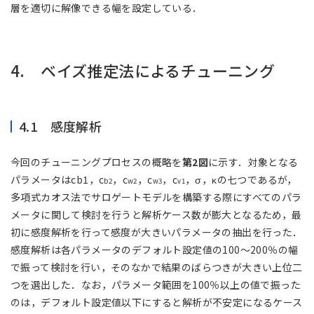
層を適切に解像できる幅を設定している．
4. ベイズ推定法によるチューニング
4.1 感度解析
今回のチューニングプロセスの概略を
第2図
に示す．対象となる
パラメータはcb1，c
，c
，c
，c
，σ，κの七つであるが，
b2
w2
w3
v1
多項式カオス法でサロゲートモデルを構築する際にすべてのパラ
メータに関して検討を行うと解析ケース数が膨大となるため，最
初に感度解析を行って感度が大きいパラメータの抽出を行った．
感度解析は各パラメータのデフォルト設定値の100～200％の幅
で振って検討を行い，そのなかで結果のばらつきが大きい上位二
つを選出した．なお，パラメータ範囲を100％以上の値で振った
のは，デフォルト設定値以下にすると解析が不安定になるケース