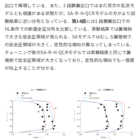
出口で再現している．また，2 段静翼出口ではまだ双方の乱流モ
デルとも相違がある状態だが，SA-R-H-QCRモデルの方がより試
験結果に近い分布となっている．
第14図
には1 段静翼出口での
HL条件での断面全圧分布を比較している．実験結果では翼端側
で大きな低全圧領域が見られる．SAモデルではむしろ翼根側で
の低全圧領域が大きく，定性的な傾向が異なってしまっている．
チューニング後のSA-R-H-QCRモデルでは実験結果と同じで翼
端側で低全圧領域が大きくなっており，定性的な傾向でも一致度
が向上することが分かる．