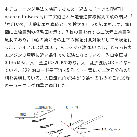
本チューニング手法を検証するため，過去にドイツのRWTH
( 8
Aachen Universityにて実施された遷音速直線翼列実験の結果
)
を用いて，実験結果を真値として検討を行った結果を示す．
第1
図
に直線翼列の概略図を示す．7 枚の翼を有する二次元直線翼列
風洞であり，中心の翼とその上下の翼を計測対象として実験を行
6
った．レイノルズ数は10
，入口マッハ数は0.7とし，どちらも実
エンジンの環境に近い条件での試験となっている．入口全圧は
0.135 MPa，入口全温は320 Kであり，入口乱流強度は3％となっ
ている．32％軸コード長下流で5 孔ピトー管にて二次元分布の計
測を実施している．入口流れ角が54.5°の条件のものをこれ以降
のチューニング作業に適用した．