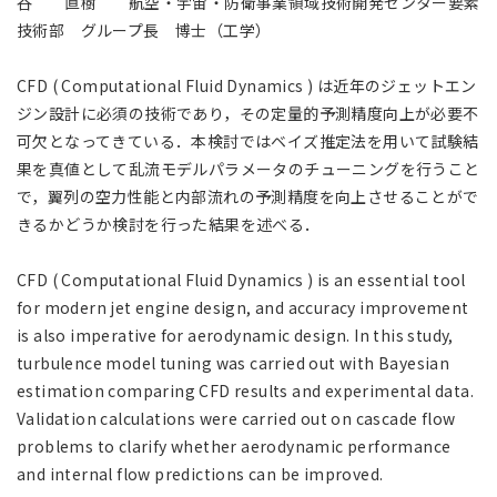
谷 直樹 航空・宇宙・防衛事業領域技術開発センター要素
アジア大洋州 (English)
技術部 グループ長 博士（工学）
その他
CFD ( Computational Fluid Dynamics ) は近年のジェットエン
ジン設計に必須の技術であり，その定量的予測精度向上が必要不
海外事務所
可欠となってきている．本検討ではベイズ推定法を用いて試験結
果を真値として乱流モデルパラメータのチューニングを行うこと
で，翼列の空力性能と内部流れの予測精度を向上させることがで
海外現地法人/合弁会社
きるかどうか検討を行った結果を述べる．
CFD ( Computational Fluid Dynamics ) is an essential tool
for modern jet engine design, and accuracy improvement
is also imperative for aerodynamic design. In this study,
turbulence model tuning was carried out with Bayesian
estimation comparing CFD results and experimental data.
Validation calculations were carried out on cascade flow
problems to clarify whether aerodynamic performance
and internal flow predictions can be improved.