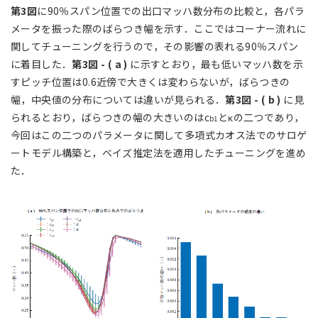
第3図
に90％スパン位置での出口マッハ数分布の比較と，各パラ
メータを振った際のばらつき幅を示す．ここではコーナー流れに
関してチューニングを行うので，その影響の表れる90％スパン
に着目した．
第3図 - ( a )
に示すとおり，最も低いマッハ数を示
すピッチ位置は0.6近傍で大きくは変わらないが，ばらつきの
幅，中央値の分布については違いが見られる．
第3図 - ( b )
に見
られるとおり，ばらつきの幅の大きいのはc
とκの二つであり，
b1
今回はこの二つのパラメータに関して多項式カオス法でのサロゲ
ートモデル構築と，ベイズ推定法を適用したチューニングを進め
た．