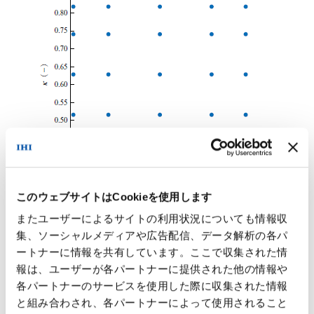
このウェブサイトはCookieを使用します
第4図
サロゲートモデル構築に用いた解析点
Fig.4
Calculation points for surrogate model generation
またユーザーによるサイトの利用状況についても情報収
集、ソーシャルメディアや広告配信、データ解析の各パ
今回のサロゲートモデルによって予測された結果のばらつきの幅
ートナーに情報を共有しています。ここで収集された情
報は、ユーザーが各パートナーに提供された他の情報や
を
第5図
に示す．評価する結果は
第3図
と同様に90％スパン位置
各パートナーのサービスを使用した際に収集された情報
のマッハ数分布とし，実験結果を真値としてチューニングを行
と組み合わされ、各パートナーによって使用されること
う．「実験結果と合う」という指標をどのようにするかという点