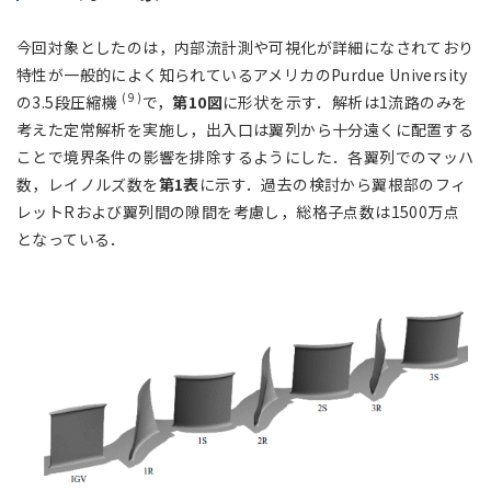
今回対象としたのは，内部流計測や可視化が詳細になされており
特性が一般的によく知られているアメリカのPurdue University
( 9 )
の3.5段圧縮機
で，
第10図
に形状を示す．解析は1流路のみを
考えた定常解析を実施し，出入口は翼列から十分遠くに配置する
ことで境界条件の影響を排除するようにした．各翼列でのマッハ
数，レイノルズ数を
第1表
に示す．過去の検討から翼根部のフィ
レットRおよび翼列間の隙間を考慮し，総格子点数は1500万点
となっている．