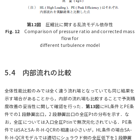
第12図
圧縮比に関する乱流モデル依存性
Fig. 12
Comparison of pressure ratio and corrected mass
flow for
different turbulence model
5.4 内部流れの比較
全体性能比較のみでは全く違う流れ場となっていても同じ結果を
示す場合があることから，内部の流れ場も比較することで予測精
度改善の妥当性に関して確認を行った．
第13図
にHL条件とPE条
件での1 段静翼出口，2 段静翼出口の全圧Ptの分布を示す．な
お，全圧については入口全圧Ptinで無次元化されている．PE条
件ではSAとSA-R-H-QCRの相違は小さいが，HL条件の場合SA-
R-H-QCRモデルでは適切にシュラウド側の全圧低下を1 段静翼