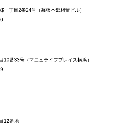
張本郷一丁目2番24号（幕張本郷相葉ビル）
70
二丁目10番33号（マニュライフプレイス横浜）
49
⽬12番地