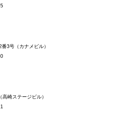
65
目2番3号（カナメビル）
20
番地（高崎ステージビル）
21