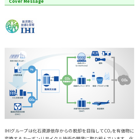
Cover Message
アジア大洋州 (English)
その他
海外事務所
海外現地法人/合弁会社
IHIグループは化石資源依存からの脱却を目指してCO₂を有価物に
変換するカーボンリサイクル技術の開発に取り組んでいます．化