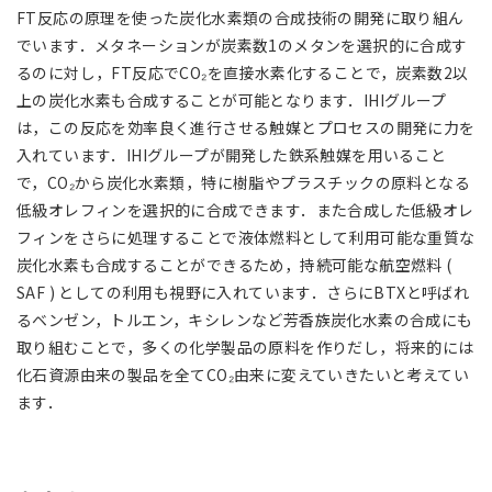
FT反応の原理を使った炭化水素類の合成技術の開発に取り組ん
でいます．メタネーションが炭素数1のメタンを選択的に合成す
るのに対し，FT反応でCO₂を直接水素化することで，炭素数2以
上の炭化水素も合成することが可能となります．IHIグループ
は，この反応を効率良く進行させる触媒とプロセスの開発に力を
入れています．IHIグループが開発した鉄系触媒を用いること
で，CO₂から炭化水素類，特に樹脂やプラスチックの原料となる
低級オレフィンを選択的に合成できます．また合成した低級オレ
フィンをさらに処理することで液体燃料として利用可能な重質な
炭化水素も合成することができるため，持続可能な航空燃料 (
SAF ) としての利用も視野に入れています．さらにBTXと呼ばれ
るベンゼン，トルエン，キシレンなど芳香族炭化水素の合成にも
取り組むことで，多くの化学製品の原料を作りだし，将来的には
化石資源由来の製品を全てCO₂由来に変えていきたいと考えてい
ます．