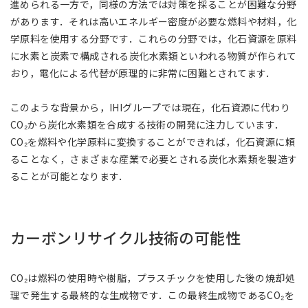
進められる一方で，同様の方法では対策を採ることが困難な分野
があります．それは高いエネルギー密度が必要な燃料や材料，化
学原料を使用する分野です．これらの分野では，化石資源を原料
に水素と炭素で構成される炭化水素類といわれる物質が作られて
おり，電化による代替が原理的に非常に困難とされてます．
このような背景から，IHIグループでは現在，化石資源に代わり
CO₂から炭化水素類を合成する技術の開発に注力しています．
CO₂を燃料や化学原料に変換することができれば，化石資源に頼
ることなく，さまざまな産業で必要とされる炭化水素類を製造す
ることが可能となります．
カーボンリサイクル技術の可能性
CO₂は燃料の使用時や樹脂，プラスチックを使用した後の焼却処
理で発生する最終的な生成物です．この最終生成物であるCO₂を