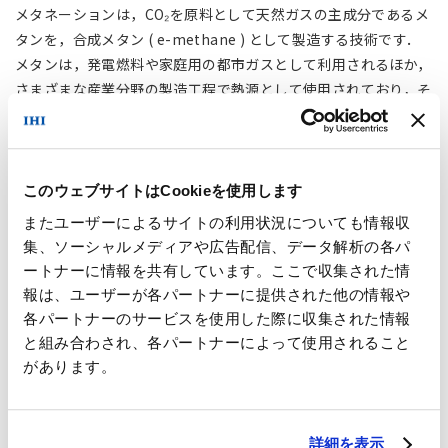
メタネーションは，CO₂を原料として天然ガスの主成分であるメ
タンを，合成メタン ( e-methane ) として製造する技術です．
メタンは，発電燃料や家庭用の都市ガスとして利用されるほか，
さまざまな産業分野の製造工程で熱源として使用されており，そ
れらの分野でのカーボンニュートラル化に貢献することが期待で
きます．
IHIグループのメタネーション技術は，独自に開発した耐熱性に
このウェブサイトはCookieを使用します
優れる触媒により適用範囲が広いと考えています．例えば，セメ
またユーザーによるサイトの利用状況についても情報収
ント製造時に排出されるCO₂や，下水汚泥から発生する消化ガス
集、ソーシャルメディアや広告配信、データ解析の各パ
中に含まれるCO₂をe-methaneに変換して燃料として有効利用
ートナーに情報を共有しています。ここで収集された情
することが検討されています．また地域コミュニティバス「おで
報は、ユーザーが各パートナーに提供された他の情報や
かけミニバス（福島県相馬市）」へのe-methane供給事業な
各パートナーのサービスを使用した際に収集された情報
ど，モビリティ向け燃料としても実用化されています．
と組み合わされ、各パートナーによって使用されること
があります。
詳細を表示