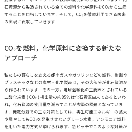
石資源から製造されている全ての燃料や化学原料をCO₂から生産
することを目指しています．そして，CO₂を循環利用できる未来
の実現に貢献していきます．
CO₂を燃料，化学原料に変換する新たな
アプローチ
私たちの暮らしを支える都市ガスやガソリンなどの燃料，樹脂や
プラスチックなどの素材・化学製品は，その大部分が化石資源か
ら作られています．その一方，地球温暖化の主要因とされている
二酸化炭素 ( CO₂ ) 排出量の約85％は化石資源由来であるといわ
れ，化石資源の使用量を減らすことが喫緊の課題となっていま
す．発電分野での主な対策としては，再生可能エネルギーの拡大
や燃やしてもCO₂を発生させないグリーン水素，アンモニア燃料
を用いた電力方式が挙げられます．急ピッチでこのような対策が