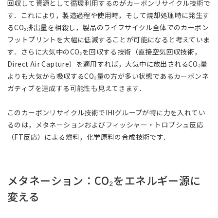
回収して資源として循環利用するのがカーボンリサイクル技術で
す．これにより，製造過程や使用時，そして焼却処理時に発生す
るCO₂排出量を相殺し，製品のライフサイクル全体でのカーボン
フットプリントを大幅に低減することが可能になると考えていま
す．さらに大気中のCO₂を回収する技術（直接空気回収技術，
Direct Air Capture）を適用すれば，大気中に放出されるCO₂量
よりも大気から吸収するCO₂量の方が多い状態であるカーボンネ
ガティブを達成する可能性も見えてきます．
このカーボンリサイクル技術でIHIグループが特に力を入れてい
るのは，メタネーションおよびフィッシャー・トロプシュ反応
（FT反応）による燃料，化学原料の合成技術です．
メタネーション：CO₂をエネルギー源に
変える