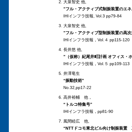
大泉智史 他,
”フル・アクティブ式制振装置のエネ
IHIインフラ技報, Vol.3 pp79-84
大泉智史 他,
”フル・アクティブ型制振装置の高次
IHIインフラ技報，Vol.４ pp115-120
長井悠 他,
”（仮称）紀尾井町計画 オフィス・
IHIインフラ技報，Vol.５ pp109-113
井澤竜生
“振動技術”
No.32,pp17-22
高井裕輔 他，
“トルコ特集号”
IHIインフラ技報，pp81-90
風間睦広 他,
“NTTドコモ東北ビル向け制振装置 