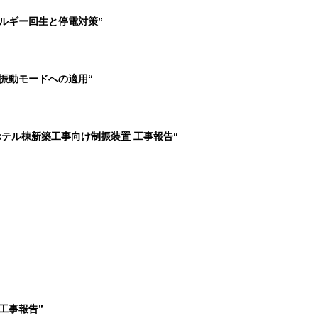
ルギー回生と停電対策”
振動モードへの適用“
ホテル棟新築工事向け制振装置 工事報告“
工事報告”