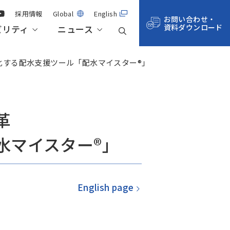
採用情報
Global
English
お問い合わせ・
資料ダウンロード
ビリティ
ニュース
化する配水支援ツール「配水マイスター®」
事業紹介
航空・宇宙・防衛
技術記事一覧
株主総会・株式情報
サステナビリティ・マネジメント
革
水マイスター®」
拠点一覧
サステナビリティデータ
English page