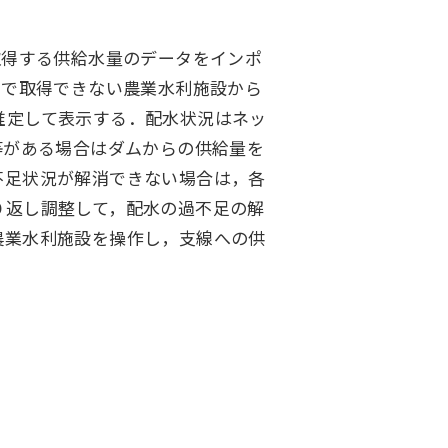
取得する供給水量のデータをインポ
ムで取得できない農業水利施設から
推定して表示する．配水状況はネッ
等がある場合はダムからの供給量を
不足状況が解消できない場合は，各
り返し調整して，配水の過不足の解
農業水利施設を操作し，支線への供
アジア大洋州 (English)