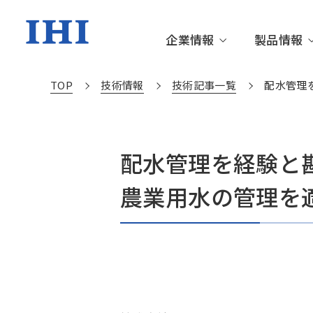
企業情報
製品情報
TOP
技術情報
技術記事一覧
配水管理
企業情報TOP
製品情報TOP
技術情報TOP
株主・投資家情報TOP
サステナビリティTOP
トップメッセージ
資源・エネルギー・環境
更新情報
IRニュース
サステナビリティニュース
IHIグル
社会基盤
IHIの技
個人投資
サステナ
配水管理を経験と
農業用水の管理を
沿革・あゆみ
サステナブルな社会を創る
財務・業績情報
環境
役員一覧
箸休め
IR資料室
社会
IHIの技術
動画ライブラリー
サステナブル・ファイナンス
関連施設
社外から