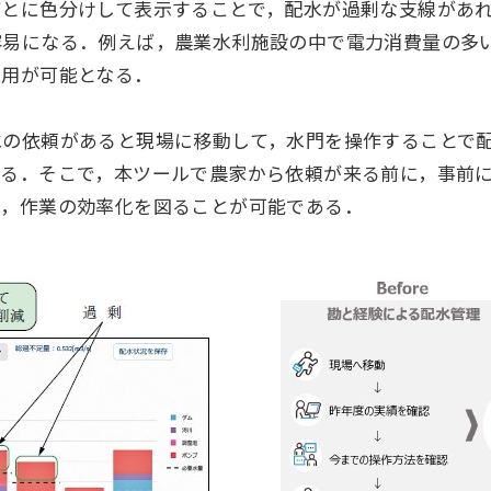
ごとに色分けして表示することで，配水が過剰な支線があ
容易になる．例えば，農業水利施設の中で電力消費量の多
運用が可能となる．
水の依頼があると現場に移動して，水門を操作することで
いる．そこで，本ツールで農家から依頼が来る前に，事前
で，作業の効率化を図ることが可能である．