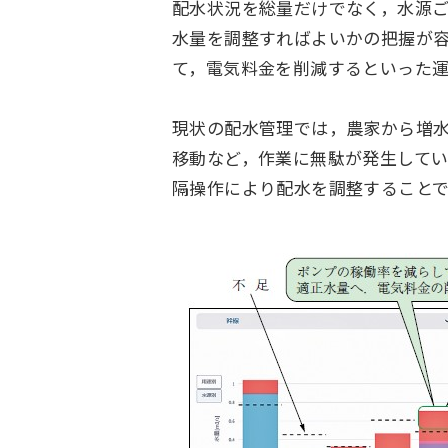
配水状況を総量だけでなく，水源
水量を調整すればよいかの把握が
て，電気料金を削減するといった
現状の配水管理では，農家から増
移動など，作業に無駄が発生して
隔操作により配水を調整すること