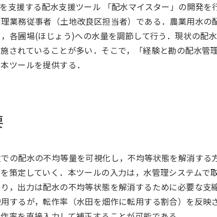
を支援する配水支援ツール 「配水マイスター」の開発を
管理業務従事者（土地改良区担当者）である．農業用水の
，各圃場(ほじょう)への水量を調節して行う．現状の配
実施されていることが多い．そこで，「経験と勘の配水管
に本ツールを提供する．
要
位での配水の不均等量を可視化し，不均等状態を解消する
画を策定していく．本ツールの入力は，水管理システムで
あり，出力は配水の不均等状態を解消するために必要な支
使用するが，転作率（水田を畑作に転用する割合）を反映
転作率を直接入力して補正することが可能である．