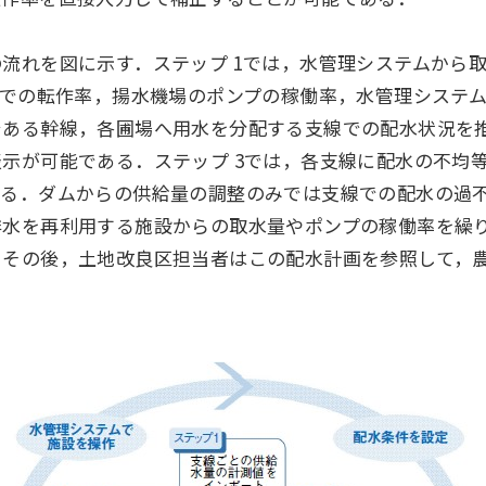
流れを図に示す．ステップ 1では，水管理システムから
場での転作率，揚水機場のポンプの稼働率，水管理システ
である幹線，各圃場へ用水を分配する支線での配水状況を
示が可能である．ステップ 3では，各支線に配水の不均
する．ダムからの供給量の調整のみでは支線での配水の過
排水を再利用する施設からの取水量やポンプの稼働率を繰
．その後，土地改良区担当者はこの配水計画を参照して，
地域統括拠点ウェブサイト
米州 (English)