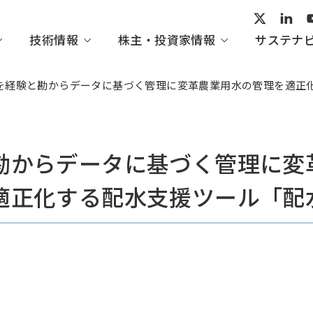
技術情報
株主・投資家情報
サステナ
を経験と勘からデータに基づく管理に変革
農業用水の管理を適正
ープビジョン
術開発
家の皆さまへ
ビリティ活動レポート
会社概要
産業システム・汎用機械
IHI技報一覧
経営情報
トップメッセージ
勘からデータに基づく管理に変
適正化する配水支援ツール「配
組織図
てくのすこーぷ
IRイベント
ガバナンス
・協賛
の評価・イニシアチブ
方針一覧