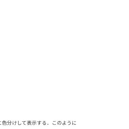
海外現地法人/合弁会社
に色分けして表示する．このように