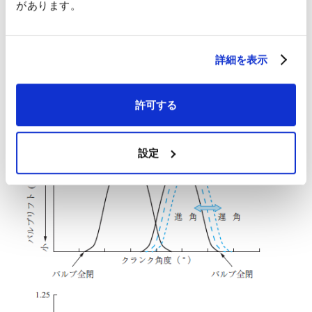
があります。
が最大となる吸気弁タイミング）を1Dサイクルシミュレーショ
ンにより検討した．IVCを遅角（遅らせること）したときの負荷
率25％における空気過剰率の変化を第5図に示す．
第5図
より，
空気過剰率が最も高くなるIVC時期が存在し，負荷率25％におい
詳細を表示
て空気過剰率が最大となるIVCにすることで最大限の空気量をシ
リンダ内へ供給できることが分かった．
許可する
設定