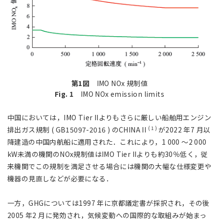
第1図
IMO NOx 規制値
Fig. 1
IMO NOx emission limits
中国においては，IMO Tier IIよりもさらに厳しい船舶用エンジン
( 1 )
排出ガス規制 ( GB15097-2016 ) のCHINA II
が2022 年7 月以
降建造の中国内航船に適用された．これにより，1 000 ～2 000
kW未満の機関のNOx規制値はIMO Tier IIよりも約30％低く，従
来機関でこの規制を満足させる場合には機関の大幅な仕様変更や
機器の見直しなどが必要になる．
一方，GHGについては1997 年に京都議定書が採択され，その後
2005 年2 月に発効され，気候変動への国際的な取組みが始まっ