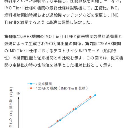
噴射系といった試験部品も準備し，性能試験を実施した．なお，
IMO Tier II仕様の機関の最終仕様は試験機にて，圧縮比，IVC，
燃料噴射開始時期および過給機マッチングなどを変更し，IMO
Tier IIを満足するように最適に調整し決定した．
第6図
に25AHX機関のIMO Tier II仕様と従来機関の燃料消費量と
燃焼によって生成されたCO₂排出量の関係，
第7図
に25AHX機関
のIMO Tier II仕様におけるテストサイクルE3モード（舶用特
性）の機関性能と従来機関との比較を示す．この図では，従来機
関の定格出力時の性能値を基準とした相対比較として示す．