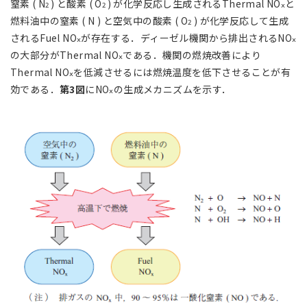
窒素 ( N
) と酸素 ( O
) が化学反応し生成されるThermal NO
と
2
2
ⅹ
燃料油中の窒素 ( N ) と空気中の酸素 ( O
) が化学反応して生成
2
されるFuel NO
が存在する．ディーゼル機関から排出されるNO
ⅹ
ⅹ
の大部分がThermal NO
である．機関の燃焼改善により
ⅹ
Thermal NO
を低減させるには燃焼温度を低下させることが有
ⅹ
効である．
第3図
にNO
の生成メカニズムを示す．
ⅹ