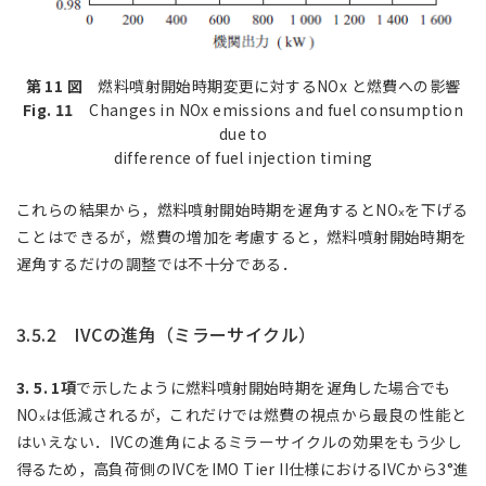
第 11 図
燃料噴射開始時期変更に対するNOx と燃費への影響
Fig. 11
Changes in NOx emissions and fuel consumption
due to
difference of fuel injection timing
これらの結果から，燃料噴射開始時期を遅角するとNO
を下げる
ⅹ
ことはできるが，燃費の増加を考慮すると，燃料噴射開始時期を
遅角するだけの調整では不十分である．
3.5.2 IVCの進角（ミラーサイクル）
3. 5. 1項
で示したように燃料噴射開始時期を遅角した場合でも
NO
は低減されるが，これだけでは燃費の視点から最良の性能と
ⅹ
はいえない．IVCの進角によるミラーサイクルの効果をもう少し
得るため，高負荷側のIVCをIMO Tier II仕様におけるIVCから3°進