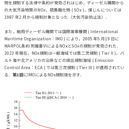
物を規制する法律や条約が発効されはじめ，ディーゼル機関から
の大気汚染物質のNOx，硫黄酸化物 ( SOx )，煤じんについては
1987 年2 月から規制対象となった（大気汚染防止法）．
また，舶用ディーゼル機関では国際海事機関 ( International
Maritime Organization：IMO ) により，2005 年5 月19 日に
MARPOL条約 附属書VIによるNOⅹとSOxの規制が発効された．
2023 年現在，NOx規制は一般海域では第二次規制 ( Tier II )，バ
ルト海や北アメリカの沿岸などの排出規制海域 ( Emission
Control Area：ECA ) では第三次規制 ( Tier III ) が適用されてい
る．
第1図
にIMOによるNOx規制値を示す．