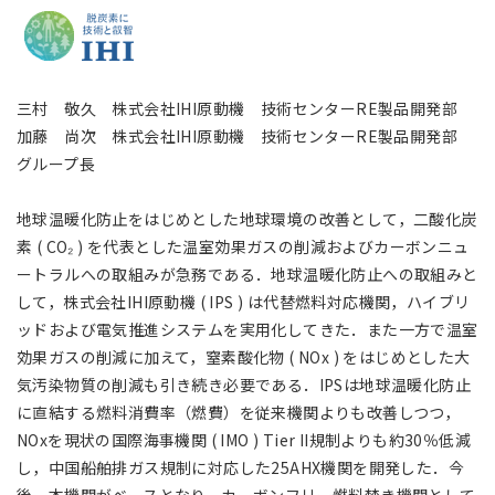
アジア大洋州 (English)
その他
三村 敬久 株式会社IHI原動機 技術センターRE製品開発部
加藤 尚次 株式会社IHI原動機 技術センターRE製品開発部
海外事務所
グループ長
海外現地法人/合弁会社
地球温暖化防止をはじめとした地球環境の改善として，二酸化炭
素 ( CO₂ ) を代表とした温室効果ガスの削減およびカーボンニュ
ートラルへの取組みが急務である．地球温暖化防止への取組みと
して，株式会社IHI原動機 ( IPS ) は代替燃料対応機関，ハイブリ
ッドおよび電気推進システムを実用化してきた．また一方で温室
効果ガスの削減に加えて，窒素酸化物 ( NOx ) をはじめとした大
気汚染物質の削減も引き続き必要である．IPSは地球温暖化防止
に直結する燃料消費率（燃費）を従来機関よりも改善しつつ，
NOxを現状の国際海事機関 ( IMO ) Tier II規制よりも約30％低減
し，中国船舶排ガス規制に対応した25AHX機関を開発した．今