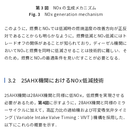
第 3 図
NOx の生成メカニズム
Fig. 3
NOx generation mechanism
このように，燃費とNO
では低減時の燃焼温度の改善方向が正反
ⅹ
対であることからも明らかなように，燃費低減とNO
低減にはト
ⅹ
レードオフの関係があることが知られており，ディーゼル機関に
おいてNO
と燃費を同時に低減させることは技術的に難しい．そ
ⅹ
のため，燃費とNO
の最適条件を見いだすことが必要となる．
ⅹ
3.2 25AHX機関におけるNOⅹ低減技術
25AHX機関は28AHX機関と同様に低NOⅹ，低燃費を実現させる
必要があるため，
第4図
に示すように，28AHX機関と同様のミラ
ーサイクルに加えて，高圧力比の過給機および可変吸気弁タイミ
ング ( Variable Intake Valve Timing：VIVT ) 機構を採用した．
以下にこれらの概要を示す．