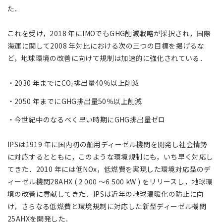
た．
これを受け，2018 年にIMOでもGHG削減戦略が採択され，国際
海運に関して2008 年対比における次の三つの目標を掲げるな
ど，地球環境の改善に向けて規制は加速的に強化されている．
2030 年までにCO₂排出量40％以上削減
2050 年までにGHG排出量50％以上削減
今世紀中のなるべく早い時期にGHG排出量ゼロ
IPSは1919 年に国内初の舶用ディーゼル機関を開発し社会情勢
に対応するとともに，このような環境規制にも，いち早く対応し
てきた．2010 年には低NOx，低燃費を実現した環境対応型のデ
ィーゼル機関28AHX ( 2 000 ～6 500 kW ) をリリースし，地球環
境の改善に貢献してきた．IPSは近年の地球温暖化の防止に向
け，さらなる低燃費と環境規制に対応した新型ディーゼル機関
25AHXを開発した．