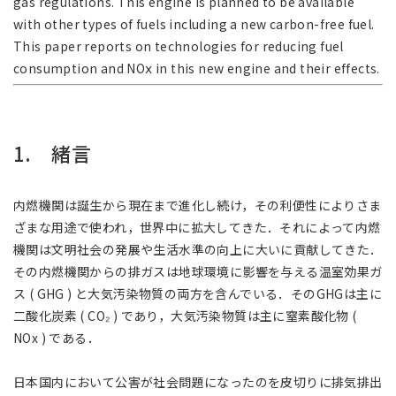
gas regulations. This engine is planned to be available
with other types of fuels including a new carbon-free fuel.
This paper reports on technologies for reducing fuel
consumption and NOⅹ in this new engine and their effects.
1. 緒言
内燃機関は誕生から現在まで進化し続け，その利便性によりさま
ざまな用途で使われ，世界中に拡大してきた．それによって内燃
機関は文明社会の発展や生活水準の向上に大いに貢献してきた．
その内燃機関からの排ガスは地球環境に影響を与える温室効果ガ
ス ( GHG ) と大気汚染物質の両方を含んでいる．そのGHGは主に
二酸化炭素 ( CO₂ ) であり，大気汚染物質は主に窒素酸化物 (
NOx ) である．
日本国内において公害が社会問題になったのを皮切りに排気排出