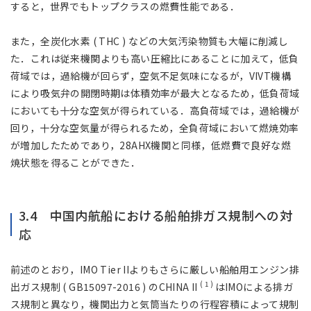
すると，世界でもトップクラスの燃費性能である．
また，全炭化水素 ( THC ) などの大気汚染物質も大幅に削減し
た．これは従来機関よりも高い圧縮比にあることに加えて，低負
荷域では，過給機が回らず，空気不足気味になるが，VIVT機構
により吸気弁の開閉時期は体積効率が最大となるため，低負荷域
においても十分な空気が得られている．高負荷域では，過給機が
回り，十分な空気量が得られるため，全負荷域において燃焼効率
が増加したためであり，28AHX機関と同様，低燃費で良好な燃
焼状態を得ることができた．
3.4 中国内航船における船舶排ガス規制への対
応
前述のとおり，IMO Tier IIよりもさらに厳しい船舶用エンジン排
( 1 )
出ガス規制 ( GB15097-2016 ) のCHINA II
はIMOによる排ガ
ス規制と異なり，機関出力と気筒当たりの行程容積によって規制