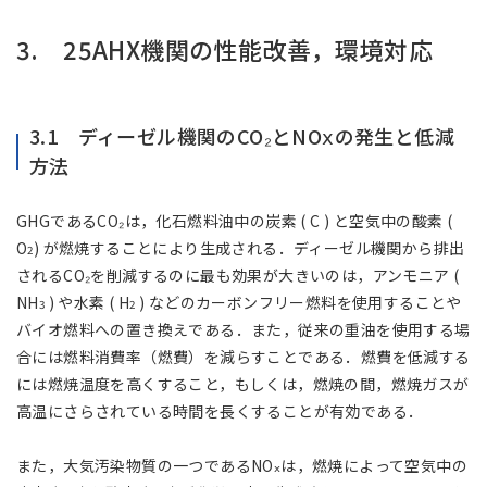
3. 25AHX機関の性能改善，環境対応
3.1 ディーゼル機関のCO₂とNOⅹの発生と低減
方法
GHGであるCO₂は，化石燃料油中の炭素 ( C ) と空気中の酸素 (
O
) が燃焼することにより生成される．ディーゼル機関から排出
2
されるCO₂を削減するのに最も効果が大きいのは，アンモニア (
NH
) や水素 ( H
) などのカーボンフリー燃料を使用することや
3
2
バイオ燃料への置き換えである．また，従来の重油を使用する場
合には燃料消費率（燃費）を減らすことである．燃費を低減する
には燃焼温度を高くすること，もしくは，燃焼の間，燃焼ガスが
高温にさらされている時間を長くすることが有効である．
また，大気汚染物質の一つであるNO
は，燃焼によって空気中の
ⅹ