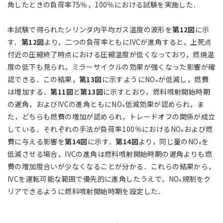
角したときの負荷率75％，100％における試験を実施した．
本試験で得られたシリンダ内平均ガス温度の波形を
第12図
に示
す．
第12図
より，二つの負荷率ともにIVCが進角すると，上死点
付近の圧縮終了時点における圧縮温度が低くなっており，燃焼温
度の低下も見られ，ミラーサイクルの効果が強くなった影響が確
認できる．この結果，
第13図
に示すようにNO
が低減し，燃費
ⅹ
は増加する．
第11図
と
第13図
に示すとおり，燃料噴射開始時期
の遅角，およびIVCの進角ともにNO
低減効果が認められ，ま
ⅹ
た，どちらも燃費の増加が認められ，トレードオフの関係が成立
している．それぞれの手法が負荷率100％におけるNO
および燃
ⅹ
費に与える影響を
第14図
に示す．
第14図
より，同じ量のNO
を
ⅹ
低減させる場合，IVCの進角は燃料噴射開始時期の遅角よりも燃
費の増加度合いが少なくなることが分かる．これらの結果から，
IVCを運転可能な範囲で優先的に進角したうえで，NO
規制をク
ⅹ
リアできるように燃料噴射開始時期を設定した．