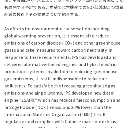
後，本機関がベースとなり，カーボンフリー燃料焚き機関として
も展開する予定である．本稿では本機関でのNOx低減および燃費
削減の技術とその効果について紹介する．
As efforts for environmental conservation including
global warming prevention, it is essential to reduce
emissions of carbon dioxide ( CO₂ ) and other greenhouse
gases and take measures toward carbon neutrality. In
response to these requirements, IPS has developed and
delivered alternative-fueled engines and hybrid electric
propulsion systems. In addition to reducing greenhouse
gas emissions, it is still indispensable to reduce air
pollutants. To satisfy both of reducing greenhouse gas
emissions and air pollutants, IPS developed new diesel
engine “25AHX,” which has reduced fuel consumption and
nitrogeNOⅹide ( NOⅹ ) emissions 30% lower than the
International Maritime Organization ( IMO ) Tier II
regulation and complies with Chinese maritime exhaust