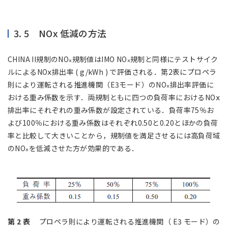
3. 5 NOx 低減の方法
CHINA II規制のNO
規制値はIMO NO
規制と同様にテストサイク
ⅹ
ⅹ
ルによるNOⅹ排出率 ( g/kWh ) で評価される．第2表にプロペラ
則により運転される推進機関（E3モード）のNO
排出率評価に
ⅹ
おける重み係数を示す．両規制ともに四つの負荷率におけるNOⅹ
排出率にそれぞれの重み係数が設定されている．負荷率75％お
よび100％における重み係数はそれぞれ0.50と0.20とほかの負荷
率と比較して大きいことから，規制値を満足させるには高負荷域
のNO
を低減させた方が効果的である．
ⅹ
第 2 表
プロペラ則により運転される推進機関（ E3 モード）の