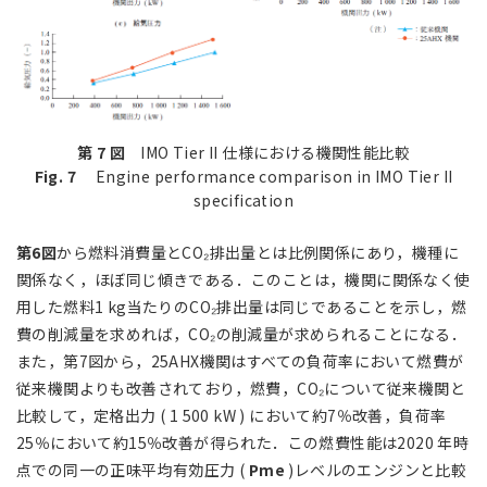
第 7 図
IMO Tier II 仕様における機関性能比較
Fig. 7
Engine performance comparison in IMO Tier II
specification
第6図
から燃料消費量とCO₂排出量とは比例関係にあり，機種に
関係なく，ほぼ同じ傾きである．このことは，機関に関係なく使
用した燃料1 kg当たりのCO₂排出量は同じであることを示し，燃
費の削減量を求めれば，CO₂の削減量が求められることになる．
また，第7図から，25AHX機関はすべての負荷率において燃費が
従来機関よりも改善されており，燃費，CO₂について従来機関と
比較して，定格出力 ( 1 500 kW ) において約7％改善，負荷率
25％において約15％改善が得られた．この燃費性能は2020 年時
点での同一の正味平均有効圧力 (
Pme
)レベルのエンジンと比較