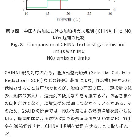
第 8 図
中国内航船における船舶排ガス規制 ( CHINA II ) とIMO
NOx 規制の比較
Fig. 8
Comparison of CHINA II exhaust gas emission
limits with IMO
NOx emission limits
CHINA II規制対応のため，選択式還元触媒 ( Selective Catalytic
Reduction：SCR ) などの後処理装置により，NO
排出率を30％
ⅹ
低減させることは可能であるが，船舶の荷室の圧迫（運搬量の減
少，船体の拡大），還元剤の使用などを考慮すると，お客さまへ
の負担だけでなく，環境負荷の増加につながるリスクがある．そ
のため，25AHXの開発では，NO
低減による燃費増加を最小限に
ⅹ
抑え，機関単体による燃焼改善で後処理装置を使わずにNO
排出
ⅹ
率を30％低減させ，CHINA II規制を満足させることに取り組ん
だ．