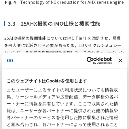
Fig. 4
Technology of NOx reduction for AHX series engine
3.3 25AHX機関のIMO仕様と機関性能
25AHX機関の機関性能についてはIMO Tier IIを満足させ，燃費
を最大限に低減させる必要があるため，1Dサイクルシミュレー
ションによる事前の性能検討を実施した．このシミュレーション
により得られたNO
は実測値との誤差が大きく，正当な評価が難
ⅹ
しい．そのため，シリンダ内最高圧力 (
Pmax
) と圧縮圧力 (
Pcomp
) との比率 (
Pmax /Pcomp
) とNO
との相関関係に着目
ⅹ
( 3 )
このウェブサイトはCookieを使用します
した評価
を参考にNO
低減の方向付けを実施した．
ⅹ
またユーザーによるサイトの利用状況についても情報収
また，前述したようにミラーサイクルの機関において懸念される
集、ソーシャルメディアや広告配信、データ解析の各パ
低負荷運転時のシリンダ内に充填される空気量不足を改善するた
ートナーに情報を共有しています。ここで収集された情
め，VIVT機構により低負荷運転時（負荷率25％）にシリンダ内
報は、ユーザーが各パートナーに提供された他の情報や
に最も多く空気が充填される吸気弁タイミングに切り替え，燃焼
各パートナーのサービスを使用した際に収集された情報
の改善を図る．この低負荷運転時に最適となる条件（空気過剰率
と組み合わされ、各パートナーによって使用されること