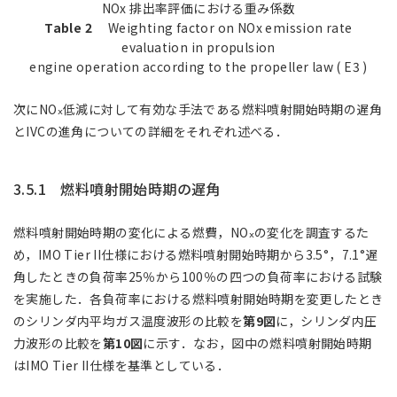
NOx 排出率評価における重み係数
Table 2
Weighting factor on NOx emission rate
evaluation in propulsion
engine operation according to the propeller law ( E3 )
次にNO
低減に対して有効な手法である燃料噴射開始時期の遅角
ⅹ
とIVCの進角についての詳細をそれぞれ述べる．
3.5.1 燃料噴射開始時期の遅角
燃料噴射開始時期の変化による燃費，NO
の変化を調査するた
ⅹ
め，IMO Tier II仕様における燃料噴射開始時期から3.5°，7.1°遅
角したときの負荷率25％から100％の四つの負荷率における試験
を実施した．各負荷率における燃料噴射開始時期を変更したとき
のシリンダ内平均ガス温度波形の比較を
第9図
に，シリンダ内圧
力波形の比較を
第10図
に示す．なお，図中の燃料噴射開始時期
はIMO Tier II仕様を基準としている．