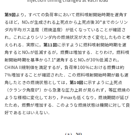
injection timing changed at each load
第9図
より，すべての負荷率において燃料噴射開始時期を遅角す
るほど，NO
が生成される上死点から上死点後30°までのシリン
ⅹ
ダ内平均ガス温度（燃焼温度）が低くなっていることが確認さ
れ，これによりシリンダ内の燃焼状況が大きく変化したものと考
えられる．実際に，
第11図
に示すように燃料噴射開始時期を遅
角するとNO
が低減するが，燃費は増加する．とりわけ，燃料噴
ⅹ
射開始時期を基準から7.1°遅角するとNO
が30％低減され，
ⅹ
CHINA II規制値を満足するが，負荷率100％における燃費は約
7％増加することが確認された．この燃料噴射開始時期が最も遅
角したときの燃焼状態としては，
第10図
に示すように上死点
（クランク角度0°）から急激な圧力上昇が見られず，等圧燃焼の
ような様相に変化しており，Pmaxも低くなり，燃焼期間が延び
たため，燃費が増加する．このような燃焼状態は機関に対して良
好であるとはいえない．