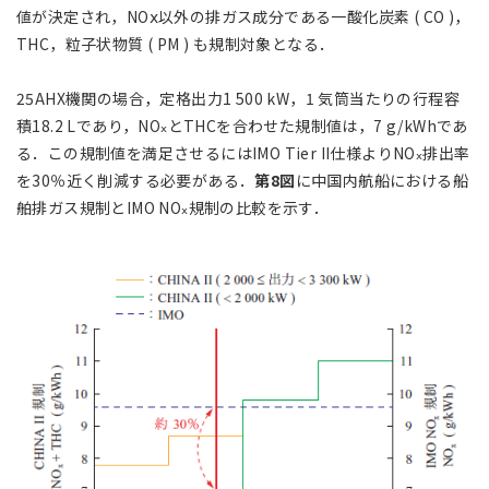
値が決定され，NOⅹ以外の排ガス成分である一酸化炭素 ( CO )，
THC，粒子状物質 ( PM ) も規制対象となる．
25AHX機関の場合，定格出力1 500 kW，1 気筒当たりの行程容
積18.2 Lであり，NO
とTHCを合わせた規制値は，7 g/kWhであ
ⅹ
る．この規制値を満足させるにはIMO Tier II仕様よりNO
排出率
ⅹ
を30％近く削減する必要がある．
第8図
に中国内航船における船
舶排ガス規制とIMO NO
規制の比較を示す．
ⅹ