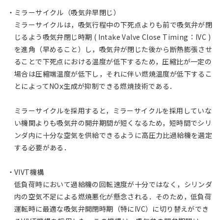
ミラーサイクル（吸気弁早閉じ）
ミラーサイクルは，吸気行程中の下死点よりも前で吸気弁が閉
じるよう吸気弁閉じ時期 ( Intake Valve Close Timing：IVC )
を進角（早めること）し，吸気弁が閉じた後から断熱膨張させ
ることで下死点における温度が低下するため，圧縮比が一定の
場合は圧縮端温度が低下し，それに伴い燃焼温度が低下するこ
とによってNOⅹ生成が抑制できる燃焼技術である．
ミラーサイクルを採用すると，ミラーサイクルを採用していな
い機関よりも吸気弁の開弁期間が短くなるため，短時間でシリ
ンダ内に十分な空気を供給できるように高圧力比過給機を選定
する必要がある．
VIVT機構
低負荷時において過給機の回転速度が十分ではなく，シリンダ
内の空気不足による燃焼悪化が懸念される．そのため，低負荷
運転時に最適な吸気弁開閉時期（特にIVC）に切り替えができ