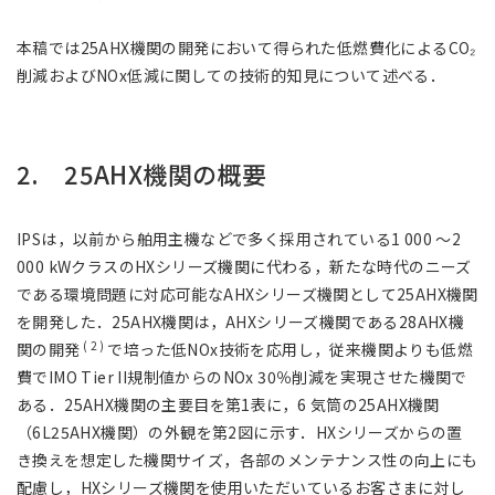
本稿では25AHX機関の開発において得られた低燃費化によるCO₂
削減およびNOx低減に関しての技術的知見について述べる．
2. 25AHX機関の概要
IPSは，以前から舶用主機などで多く採用されている1 000 ～2
000 kWクラスのHXシリーズ機関に代わる，新たな時代のニーズ
である環境問題に対応可能なAHXシリーズ機関として25AHX機関
を開発した．25AHX機関は，AHXシリーズ機関である28AHX機
( 2 )
関の開発
で培った低NOx技術を応用し，従来機関よりも低燃
費でIMO Tier II規制値からのNOx 30％削減を実現させた機関で
ある．25AHX機関の主要目を第1表に，6 気筒の25AHX機関
（6L25AHX機関）の外観を第2図に示す．HXシリーズからの置
き換えを想定した機関サイズ，各部のメンテナンス性の向上にも
配慮し，HXシリーズ機関を使用いただいているお客さまに対し