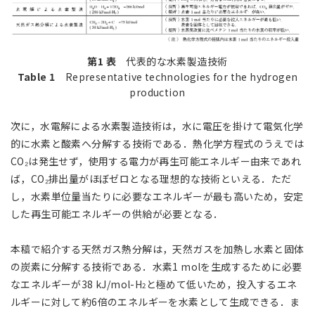
第1 表
代表的な水素製造技術
Table 1
Representative technologies for the hydrogen
production
次に，水電解による水素製造技術は，水に電圧を掛けて電気化学
的に水素と酸素へ分解する技術である．熱化学方程式のうえでは
CO₂は発生せず，使用する電力が再生可能エネルギー由来であれ
ば，CO₂排出量がほぼゼロとなる理想的な技術といえる．ただ
し，水素単位量当たりに必要なエネルギーが最も高いため，安定
した再生可能エネルギーの供給が必要となる．
本稿で紹介する天然ガス熱分解は，天然ガスを加熱し水素と固体
の炭素に分解する技術である．水素1 molを生成するために必要
なエネルギーが38 kJ/mol-H
と極めて低いため，投入するエネ
2
ルギーに対して約6倍のエネルギーを水素として生成できる．ま