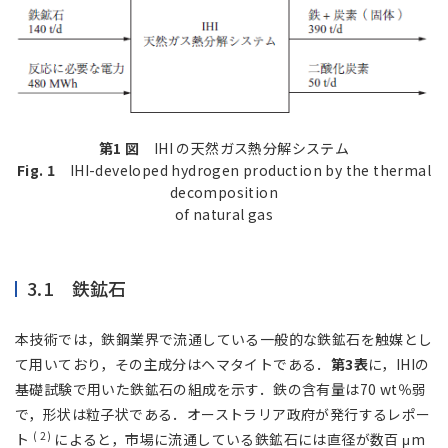
第1 図
IHI の天然ガス熱分解システム
Fig. 1
IHI-developed hydrogen production by the thermal
decomposition
of natural gas
3.1 鉄鉱石
本技術では，鉄鋼業界で流通している一般的な鉄鉱石を触媒とし
て用いており，その主成分はヘマタイトである．
第3表
に，IHIの
基礎試験で用いた鉄鉱石の組成を示す．鉄の含有量は70 wt％弱
で，形状は粒子状である．オーストラリア政府が発行するレポー
( 2 )
ト
によると，市場に流通している鉄鉱石には直径が数百 μm