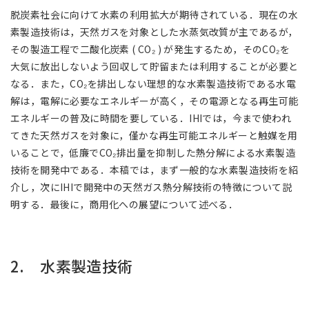
脱炭素社会に向けて水素の利用拡大が期待されている．現在の水
素製造技術は，天然ガスを対象とした水蒸気改質が主であるが，
その製造工程で二酸化炭素 ( CO₂ ) が発生するため，そのCO₂を
大気に放出しないよう回収して貯留または利用することが必要と
なる．また，CO₂を排出しない理想的な水素製造技術である水電
解は，電解に必要なエネルギーが高く，その電源となる再生可能
エネルギーの普及に時間を要している．IHIでは，今まで使われ
てきた天然ガスを対象に，僅かな再生可能エネルギーと触媒を用
いることで，低廉でCO₂排出量を抑制した熱分解による水素製造
技術を開発中である．本稿では，まず一般的な水素製造技術を紹
介し，次にIHIで開発中の天然ガス熱分解技術の特徴について説
明する．最後に，商用化への展望について述べる．
2. 水素製造技術