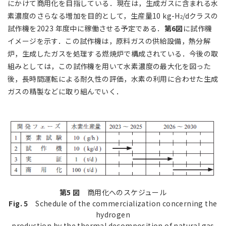
にかけて商用化を目指している．現在は，生成ガスに含まれる水
素濃度のさらなる増加を目的として，生産量10 kg-H
/dクラスの
2
試作機を2023 年度中に稼働させる予定である．
第6図
に試作機
イメージを示す．この試作機は，原料ガスの供給設備，熱分解
炉，生成したガスを処理する燃焼炉で構成されている．今後の取
組みとしては，この試作機を用いて水素濃度の最大化を図った
後，長時間運転による耐久性の評価，水素の利用に合わせた生成
ガスの精製などに取り組んでいく．
第5 図
商用化へのスケジュール
Fig. 5
Schedule of the commercialization concerning the
hydrogen
production by the thermal decomposition of natural gas