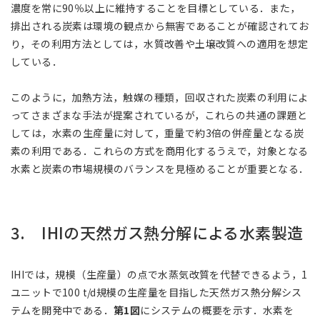
濃度を常に90％以上に維持することを目標としている．また，
排出される炭素は環境の観点から無害であることが確認されてお
り，その利用方法としては，水質改善や土壌改質への適用を想定
している．
このように，加熱方法，触媒の種類，回収された炭素の利用によ
ってさまざまな手法が提案されているが，これらの共通の課題と
しては，水素の生産量に対して，重量で約3倍の併産量となる炭
素の利用である．これらの方式を商用化するうえで，対象となる
水素と炭素の市場規模のバランスを見極めることが重要となる．
3. IHIの天然ガス熱分解による水素製造
IHIでは，規模（生産量）の点で水蒸気改質を代替できるよう，1
ユニットで100 t/d規模の生産量を目指した天然ガス熱分解シス
テムを開発中である．
第1図
にシステムの概要を示す．水素を