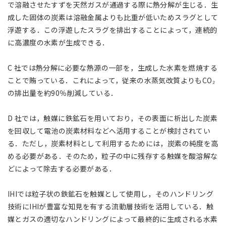
で溶融させたすずを天然ガスが通過する際に熱分解が生じる．生
成した固体の炭素は溶融金属よりも比重が低いためスラグとして
浮遊する．この浮遊したスラグを排出することによって，連続的
に高濃度の水素が生成できる．
C 社では熱分解に必要な熱源の一部を，生成した水素を燃焼する
ことで賄っている．これによって，従来の水蒸気改質よりもCO₂
の排出量を約90％削減している．
D 社では，触媒に鉄鉱石を用いており，その表面に析出した炭素
を回収して電池の炭素材料などへ活用することが検討されてい
る．ただし，炭素材料として利用するためには，炭素の純度を高
める必要がある．そのため，粒子の中に残存する触媒を酸溶解な
どによって除去する必要がある．
IHIでは粒子状の鉄鉱石を触媒として使用し，そのハンドリング
技術にIHIが豊富な知見を有する流動層技術を活用している．触
媒とガスの適切なハンドリングによって最終的に生成される水素