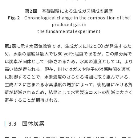
第2 図
基礎試験による生成ガス組成の履歴
Fig. 2
Chronological change in the composition of the
produced gas in
the fundamental experiment
第1表
に示す水蒸気改質では，生成ガスにH2とCO₂が発生するた
め，水素の濃度は最大でも80 vol％程度であるが，この熱分解で
は炭素が固体として回収されるため，水素の濃度としては，より
高い値が得られる．現在，IHIではガスや粒子の滞留時間を適切
に制御することで，水素濃度のさらなる増加に取り組んでいる．
生成ガスに含まれる水素濃度の増加によって，後処理にかける負
荷が軽減されるため，結果として水素製造コストの削減に大きく
寄与することが期待される．
3.3 固体炭素