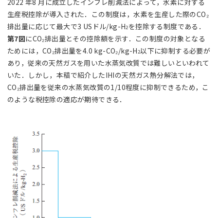
2022 年8 月に成立したインフレ削減法によって，水素に対する
生産税控除が導入された．この制度は，水素を生産した際のCO₂
排出量に応じて最大で3 USドル/kg-H
を控除する制度である．
2
第7図
にCO₂排出量とその控除額を示す．この制度の対象となる
ためには，CO₂排出量を4.0 kg-CO₂/kg-H
以下に抑制する必要が
2
あり，従来の天然ガスを用いた水蒸気改質では難しいといわれて
いた．しかし，本稿で紹介したIHIの天然ガス熱分解法では，
CO₂排出量を従来の水蒸気改質の1/10程度に抑制できるため，こ
のような税控除の適応が期待できる．