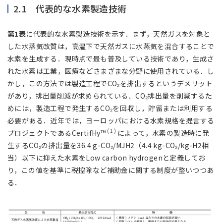
2.1 代表的な水素製造技術
第1表
に代表的な水素製造技術を示す．まず，天然ガスを対象と
した水蒸気改質は，高温下で天然ガスに水蒸気を混合することで
水素を生成する．現時点で最も普及している技術であり，生成さ
れた水素は工業，医療などさまざまな分野に使用されている．し
かし，この方法では製造工程でCO₂を排出するというデメリット
があり，排出量削減が求められている．CO₂排出量を削減するた
めには，製造工程で発生するCO₂を回収し，貯留または利用する
必要がある．近年では，ヨーロッパにおける水素規格を提言する
( 1 )
プロジェクトであるCertifHy™
によって，水素の製造時に発
生するCO₂の排出量を36.4 g-CO₂/MJH2（4.4 kg-CO₂/kg-H2相
当）以下に抑えた水素をLow carbon hydrogenと定義してお
り，この値を基準に税控除など補助金に関する制度が整いつつあ
る．