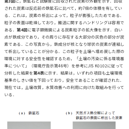
第3図
に，鉄鉱石と試験後に回収された炭素の外観を示す．回収
された炭素は反応前の鉄鉱石に比べて，約7倍の体積を有してい
る．これは，炭素の析出によって，粒子が膨張したためである．
粒子の表面は乾燥しており，搬送に関するハンドリングは容易で
ある．
第4図
に電子顕微鏡による炭素粒子の拡大像を示す．白い
点が鉄成分であり，その周りに存在する大部分の灰色の部分が炭
素である．この写真から，鉄成分が核となり球状の炭素が連結し
て析出していることが分かる．この粒子を土壌へ埋め戻した際の
環境に対する安全性を確認するため，「土壌の汚染に係る環境基
準について」（環境庁告示第46号）を参考にJIS K0102に従って
分析した結果を
第4表
に示す．結果は，いずれの項目も土壌環境
基準のしきい値を下回っており，安全であることが確認された．
現在では，土壌改質，水質改善への利用に向けた取組みを行って
いる．