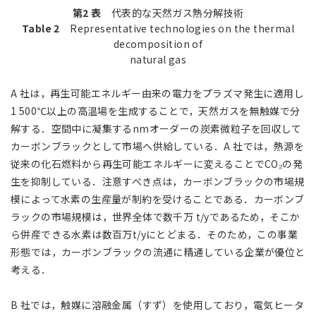
第2 表
代表的な天然ガス熱分解技術
Table 2
Representative technologies on the thermal
decomposition of
natural gas
A 社は，再生可能エネルギー由来の電力をプラズマ発生に適用し
1 500℃以上の高温場を生成することで，天然ガスを無触媒で分
解する．空間中に凝集するnmオーダーの炭素微粒子を回収して
カーボンブラックとして市場へ供給している．A 社では，熱源を
従来の化石燃料から再生可能エネルギーに変えることでCO₂の発
生を抑制している．注意すべき点は，カーボンブラックの市場規
模によって水素の生産量が制約を受けることである．カーボンブ
ラックの市場規模は，世界全体で数千万 t/yであるため，そこか
ら併産できる水素は数百万t/yにとどまる．そのため，この事業
形態では，カーボンブラックの流通に精通している企業が優位と
考える．
B 社では，触媒に溶融金属（すず）を使用しており，電気ヒータ