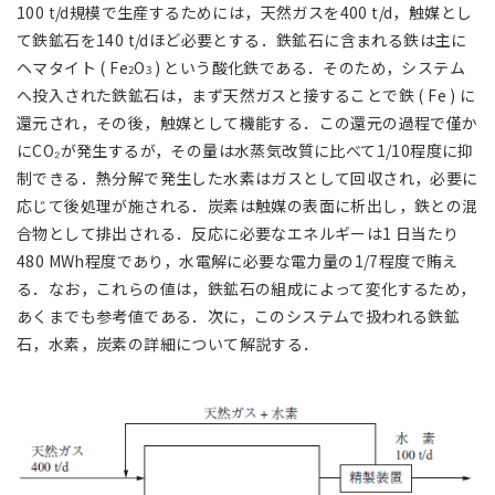
100 t/d規模で生産するためには，天然ガスを400 t/d，触媒とし
て鉄鉱石を140 t/dほど必要とする．鉄鉱石に含まれる鉄は主に
ヘマタイト ( Fe
O
) という酸化鉄である．そのため，システム
2
3
へ投入された鉄鉱石は，まず天然ガスと接することで鉄 ( Fe ) に
還元され，その後，触媒として機能する．この還元の過程で僅か
にCO₂が発生するが，その量は水蒸気改質に比べて1/10程度に抑
制できる．熱分解で発生した水素はガスとして回収され，必要に
応じて後処理が施される．炭素は触媒の表面に析出し，鉄との混
合物として排出される．反応に必要なエネルギーは1 日当たり
480 MWh程度であり，水電解に必要な電力量の1/7程度で賄え
る．なお，これらの値は，鉄鉱石の組成によって変化するため，
あくまでも参考値である．次に，このシステムで扱われる鉄鉱
石，水素，炭素の詳細について解説する．