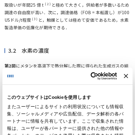
( 2 )
取扱いが年間25 億 t
と極めて大きく，供給者が多数いるため
調達の自由度が高い．次に，調達価格（FOB = 本船渡し）が100
( 3 )
USドル/t程度
と，触媒としては極めて安価であるため，水素
製造単価の低廉化が期待できる．
3.2 水素の濃度
第2図
にメタンを高温下で熱分解した際に得られた生成ガスの組
成の時間変化を示す．この図は，基礎試験においてある量の触媒
を電気炉に充填し，その触媒が活性化してから失活するまでの結
果である．水素 ( H
) の濃度は徐々に上昇をはじめ，最大90
2
vol％近傍まで達する．そして一定時間を経過したところで低下
このウェブサイトはCookieを使用します
する．試験の初期は，鉄鉱石の主成分であるヘマタイトがメタン
またユーザーによるサイトの利用状況についても情報収
によって還元されるため，この期間に生成されるガスには一酸化
集、ソーシャルメディアや広告配信、データ解析の各パ
炭素 ( CO ) やCO₂が含まれる．鉄鉱石の還元反応が終了すると生
ートナーに情報を共有しています。ここで収集された情
成ガスは主に水素と未反応のメタンで構成される．H
，CO，
2
報は、ユーザーが各パートナーに提供された他の情報や
CO₂のグラフ上の面積を比較すると，H
に対してCO，CO₂の生成
2