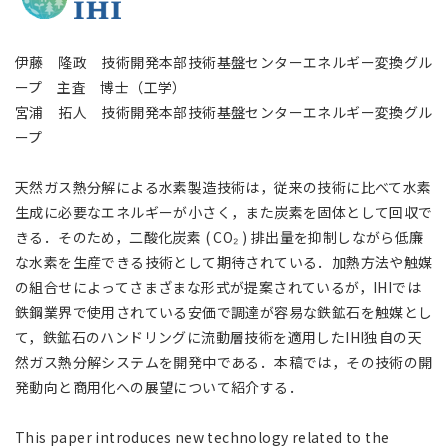
アジア大洋州 (English)
伊藤 隆政 技術開発本部技術基盤センターエネルギー変換グル
その他
ープ 主査 博士（工学）
宮浦 拓人 技術開発本部技術基盤センターエネルギー変換グル
海外事務所
ープ
海外現地法人/合弁会社
天然ガス熱分解による水素製造技術は，従来の技術に比べて水素
生成に必要なエネルギーが小さく，また炭素を固体として回収で
きる．そのため，二酸化炭素 ( CO₂ ) 排出量を抑制しながら低廉
な水素を生産できる技術として期待されている．加熱方法や触媒
の組合せによってさまざまな形式が提案されているが，IHIでは
鉄鋼業界で使用されている安価で調達が容易な鉄鉱石を触媒とし
て，鉄鉱石のハンドリングに流動層技術を適用したIHI独自の天
然ガス熱分解システムを開発中である．本稿では，その技術の開
発動向と商用化への展望について紹介する．
This paper introduces new technology related to the