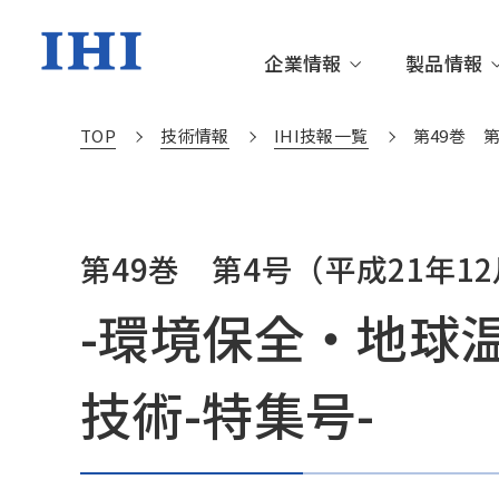
企業情報
製品情報
TOP
技術情報
IHI技報一覧
第49巻 
企業情報TOP
製品情報TOP
技術情報TOP
株主・投資家情報TOP
サステナビリティTOP
トップメッセージ
資源・エネルギー・環境
更新情報
IRニュース
サステナビリティニュース
IHIグル
社会基盤
IHIの技
個人投資
サステナ
第49巻 第4号（平成21年1
沿革・あゆみ
サステナブルな社会を創る
財務・業績情報
環境
役員一覧
箸休め
IR資料室
社会
-環境保全・地球温
IHIの技術
動画ライブラリー
サステナブル・ファイナンス
関連施設
社外から
技術-特集号-