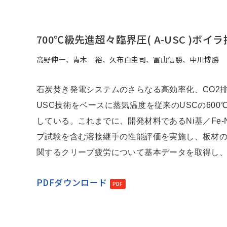
700℃級先進超々臨界圧( A-USC )ボイ
高野伸一、青木 裕、久布白圭司、冨山信勝、中川博勝
石炭焚き発電システムのさらなる高効率化、CO2
USC技術をベースに蒸気温度を従来のUSCの600
している。これまでに、開発材料であるNi基／Fe-
プ試験を含む溶接継手の性能評価を実施し、板材
関するクリープ疲労について基本データを取得し
PDFダウンロード