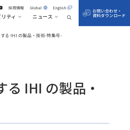
採用情報
Global
English
お問い合わせ・
資料ダウンロード
ビリティ
ニュース
る IHI の製品・技術-特集号-
事業紹介
航空・宇宙・防衛
技術記事一覧
株主総会・株式情報
サステナビリティ・マネジメント
拠点一覧
サステナビリティデータ
 IHI の製品・