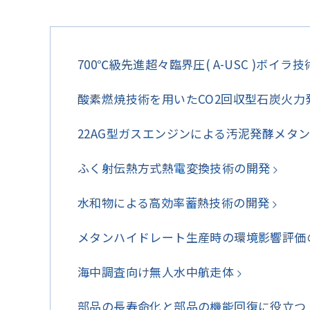
700℃級先進超々臨界圧( A-USC )ボイラ
酸素燃焼技術を用いたCO2回収型石炭火
22AG型ガスエンジンによる汚泥発酵メタ
ふく射伝熱方式熱電変換技術の開発
水和物による高効率蓄熱技術の開発
メタンハイドレート生産時の環境影響評価の
海中調査向け無人水中航走体
部品の長寿命化と部品の機能回復に役立つ MSC