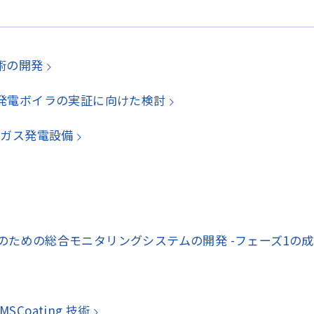
技術の開発
力発電ボイラの実証に向けた検討
ンガス発電設備
ための総合モニタリングシステムの開発 -フェーズ1の成
oating 技術