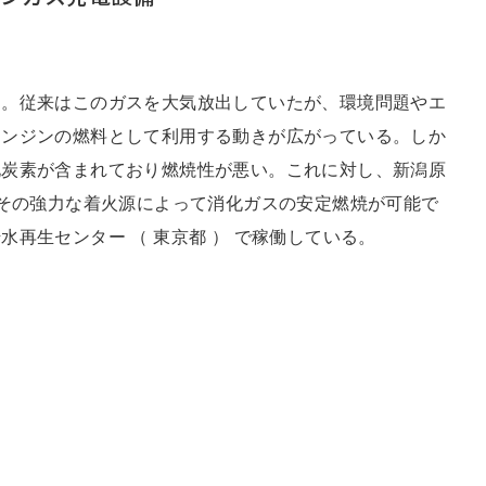
その他
る。従来はこのガスを大気放出していたが、環境問題やエ
エンジンの燃料として利用する動きが広がっている。しか
化炭素が含まれており燃焼性が悪い。これに対し、新潟原
海外事務所
、その強力な着火源によって消化ガスの安定燃焼が可能で
再生センター （ 東京都 ） で稼働している。