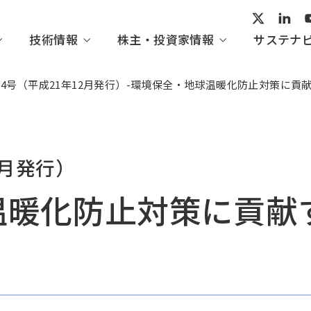
技術情報
株主・投資家情報
サステナ
第4号（平成21年12月発行）-環境保全・地球温暖化防止対策に貢献す
ープビジョン
術開発
家の皆さまへ
ビリティ活動レポート
会社概要
産業システム・汎用機械
IHI技報一覧
経営情報
トップメッセージ
2月発行）
組織図
てくのすこーぷ
IRイベント
ガバナンス
暖化防止対策に貢献する
・協賛
の評価・イニシアチブ
方針一覧