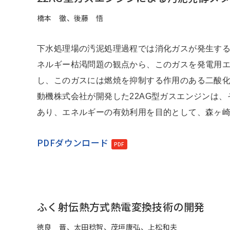
Change
橋本 徹、後藤 悟
Location
下水処理場の汚泥処理過程では消化ガスが発生す
ネルギー枯渇問題の観点から、このガスを発電用
現在は日本サイトをご利用中です
し、このガスには燃焼を抑制する作用のある二酸
動機株式会社が開発した22AG型ガスエンジンは
あり、エネルギーの有効利用を目的として、森ヶ崎水
PDFダウンロード
ふく射伝熱方式熱電変換技術の開発
徳良 晋、太田稔智、茂垣康弘、上松和夫