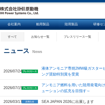
会社案内
舶用製品
陸用製品
研修セ
すべて
お知らせ一覧
プレスリリース一覧
ニュース
News
液体アンモニア専焼2MW級ガスター
2026/07/24
ング奨励特別賞を受賞
アンモニア燃料を用いた陸用発電向け
2026/07/15
ューションの拡充を目指す～
2026/03/17
SEA JAPAN 2026に出展します