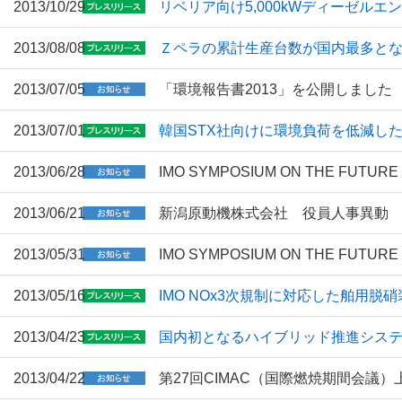
2013/10/29
リベリア向け5,000kWディーゼルエ
2013/08/08
Ｚペラの累計生産台数が国内最多となる
2013/07/05
「環境報告書2013」を公開しました
2013/07/01
韓国STX社向けに環境負荷を低減した
2013/06/28
IMO SYMPOSIUM ON THE FU
2013/06/21
新潟原動機株式会社 役員人事異動
2013/05/31
IMO SYMPOSIUM ON THE FUTUR
2013/05/16
IMO NOx3次規制に対応した舶用脱
2013/04/23
国内初となるハイブリッド推進シス
2013/04/22
第27回CIMAC（国際燃焼期間会議