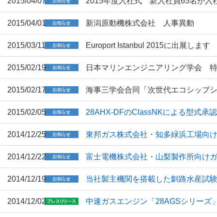
2015/04/07
2015年度入社式 新入社員65名が入
2015/04/01
新潟原動機株式会社 人事異動
2015/03/11
Europort Istanbul 2015に出展します
2015/02/19
日本マリンエンジニアリング学会 
2015/02/17
海事三学会合同「次世代エコシップ
2015/02/05
28AHX-DFのClassNKによる型式
2014/12/25
東邦ガス株式会社・知多緑浜工場向
2014/12/22
富士電機株式会社・山梨製作所向け
2014/12/19
当社製主機関を搭載した釧路水産試
2014/12/02
中速ガスエンジン「28AGSシリーズ