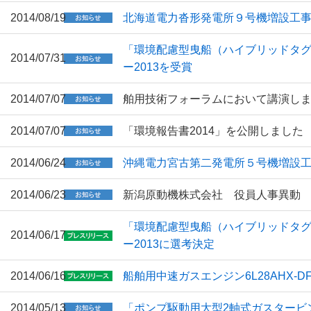
2014/08/19
北海道電力沓形発電所９号機増設工
「環境配慮型曳船（ハイブリッドタ
2014/07/31
ー2013を受賞
2014/07/07
舶用技術フォーラムにおいて講演し
2014/07/07
「環境報告書2014」を公開しました
2014/06/24
沖縄電力宮古第二発電所５号機増設
2014/06/23
新潟原動機株式会社 役員人事異動
「環境配慮型曳船（ハイブリッドタグ
2014/06/17
ー2013に選考決定
2014/06/16
船舶用中速ガスエンジン6L28AHX-D
2014/05/13
「ポンプ駆動用大型2軸式ガスタービン装